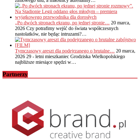
zimowego snu, a miłośnicy adrenaliny…
„Po dwóch stronach ekranu, po jednej stronie…
20 marca,
2026
Czy potrafimy wejść do świata współczesnych
nastolatków, nie będąc intruzami?…
Tymczasowy areszt dla podejrzanego o brutalne…
20 marca,
2026
29 - letni mieszkaniec Grodziska Wielkopolskiego
najbliższe miesiące spędzi w…
Partnerzy