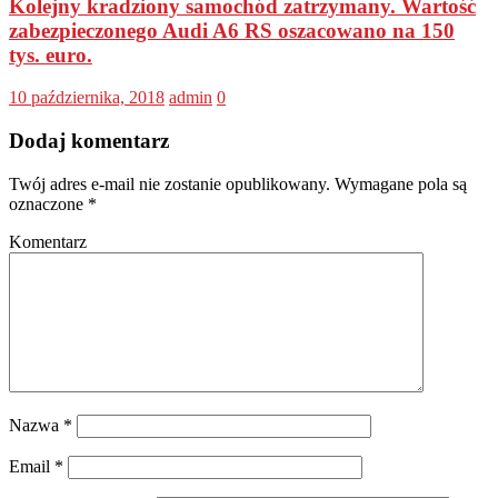
Kolejny kradziony samochód zatrzymany. Wartość
zabezpieczonego Audi A6 RS oszacowano na 150
tys. euro.
10 października, 2018
admin
0
Dodaj komentarz
Twój adres e-mail nie zostanie opublikowany.
Wymagane pola są
oznaczone
*
Komentarz
Nazwa
*
Email
*