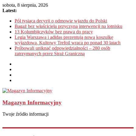
sobota, 8 sierpnia, 2026
Latest:
Pół tysiąca decyzji o odmowie wjazdu do Polski
Bagaż bez właściciela przyczyną interwencji na lotnisku
13 Kolumbijczyków bez prawa do pracy
Legia Warszawa i adidas prezentują nową koszulkę
wyjazdową. Kultowy Trefoil wraca po ponad 30 latach
Próbowali uniknąć odpowiedzialności – 280 osób
zatrzymanych przez Straż Graniczną
Magazyn Informacyjny
Twoje źródło informacji