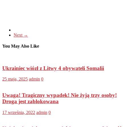
Next →
You May Also Like
Ukrainiec wiózł z Litwy 4 obywateli Somalii
25 maja, 2025
admin
0
Uwaga! Tragiczny wypadek! Nie żyją trzy osoby!
Droga jest zablokowana
17 września, 2022
admin
0