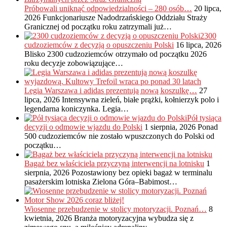
Próbowali uniknąć odpowiedzialności – 280 osób…
20 lipca,
2026
Funkcjonariusze Nadodrzańskiego Oddziału Straży
Granicznej od początku roku zatrzymali już…
2300
cudzoziemców z decyzją o opuszczeniu Polski
16 lipca, 2026
Blisko 2300 cudzoziemców otrzymało od początku 2026
roku decyzje zobowiązujące…
Legia Warszawa i adidas prezentują nową koszulkę…
27
lipca, 2026
Intensywna zieleń, białe prążki, kołnierzyk polo i
legendarna koniczynka. Legia…
Pół tysiąca
decyzji o odmowie wjazdu do Polski
1 sierpnia, 2026
Ponad
500 cudzoziemców nie zostało wpuszczonych do Polski od
początku…
Bagaż bez właściciela przyczyną interwencji na lotnisku
1
sierpnia, 2026
Pozostawiony bez opieki bagaż w terminalu
pasażerskim lotniska Zielona Góra–Babimost…
Wiosenne przebudzenie w stolicy motoryzacji. Poznań…
8
kwietnia, 2026
Branża motoryzacyjna wybudza się z