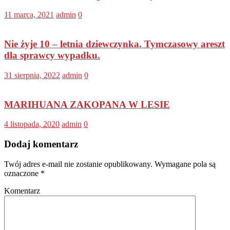
11 marca, 2021
admin
0
Nie żyje 10 – letnia dziewczynka. Tymczasowy areszt
dla sprawcy wypadku.
31 sierpnia, 2022
admin
0
MARIHUANA ZAKOPANA W LESIE
4 listopada, 2020
admin
0
Dodaj komentarz
Twój adres e-mail nie zostanie opublikowany.
Wymagane pola są
oznaczone
*
Komentarz