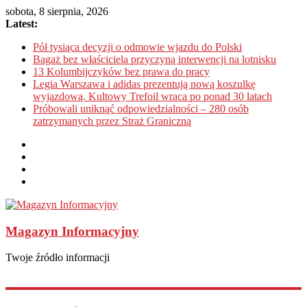
sobota, 8 sierpnia, 2026
Latest:
Pół tysiąca decyzji o odmowie wjazdu do Polski
Bagaż bez właściciela przyczyną interwencji na lotnisku
13 Kolumbijczyków bez prawa do pracy
Legia Warszawa i adidas prezentują nową koszulkę
wyjazdową. Kultowy Trefoil wraca po ponad 30 latach
Próbowali uniknąć odpowiedzialności – 280 osób
zatrzymanych przez Straż Graniczną
Magazyn Informacyjny
Twoje źródło informacji