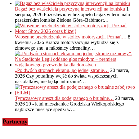
Bagaż bez właściciela przyczyną interwencji na lotnisku
1
sierpnia, 2026
Pozostawiony bez opieki bagaż w terminalu
pasażerskim lotniska Zielona Góra–Babimost…
Wiosenne przebudzenie w stolicy motoryzacji. Poznań…
8
kwietnia, 2026
Branża motoryzacyjna wybudza się z
zimowego snu, a miłośnicy adrenaliny…
„Po dwóch stronach ekranu, po jednej stronie…
20 marca,
2026
Czy potrafimy wejść do świata współczesnych
nastolatków, nie będąc intruzami?…
Tymczasowy areszt dla podejrzanego o brutalne…
20 marca,
2026
29 - letni mieszkaniec Grodziska Wielkopolskiego
najbliższe miesiące spędzi w…
Partnerzy