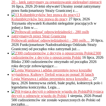
20 – latek zatrzymany za organizowanie nielegalnej migracji
16 lipca, 2026
20-letni obywatel Ukrainy został zatrzymany
przez funkcjonariuszy Straży Granicznej z…
13
Kolumbijczyków bez prawa do pracy
27 lipca, 2026
Trzynastu obywateli Kolumbii nielegalnie pracujących w
jednej z firm w…
Próbowali uniknąć odpowiedzialności – 280 osób…
20 lipca,
2026
Funkcjonariusze Nadodrzańskiego Oddziału Straży
Granicznej od początku roku zatrzymali już…
2300
cudzoziemców z decyzją o opuszczeniu Polski
16 lipca, 2026
Blisko 2300 cudzoziemców otrzymało od początku 2026
roku decyzje zobowiązujące…
Legia Warszawa i adidas prezentują nową koszulkę…
27
lipca, 2026
Intensywna zieleń, białe prążki, kołnierzyk polo i
legendarna koniczynka. Legia…
Pół tysiąca
decyzji o odmowie wjazdu do Polski
1 sierpnia, 2026
Ponad
500 cudzoziemców nie zostało wpuszczonych do Polski od
początku…