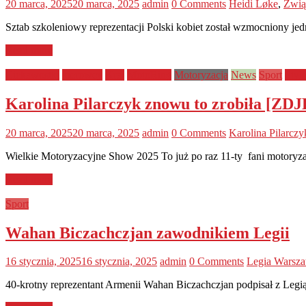
20 marca, 2025
20 marca, 2025
admin
0 Comments
Heidi Løke
,
Zwią
Sztab szkoleniowy reprezentacji Polski kobiet został wzmocniony jed
Read more
Ciekawostki
kierowcy
Kraj
MotoRing
Motoryzacja
News
Sport
Styl
Karolina Pilarczyk znowu to zrobiła [ZD
20 marca, 2025
20 marca, 2025
admin
0 Comments
Karolina Pilarczy
Wielkie Motoryzacyjne Show 2025 To już po raz 11-ty fani motoryz
Read more
Sport
Wahan Biczachczjan zawodnikiem Legii
16 stycznia, 2025
16 stycznia, 2025
admin
0 Comments
Legia Warsz
40-krotny reprezentant Armenii Wahan Biczachczjan podpisał z Legi