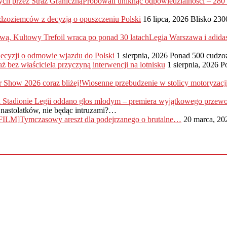
Próbowali uniknąć odpowiedzialności – 28
dzoziemców z decyzją o opuszczeniu Polski
16 lipca, 2026
Blisko 230
Legia Warszawa i adida
 decyzji o odmowie wjazdu do Polski
1 sierpnia, 2026
Ponad 500 cudzo
ż bez właściciela przyczyną interwencji na lotnisku
1 sierpnia, 2026
P
Wiosenne przebudzenie w stolicy motoryzac
nastolatków, nie będąc intruzami?…
Tymczasowy areszt dla podejrzanego o brutalne…
20 marca, 20