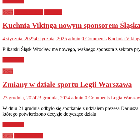
Read more
Sport
Uncategorized
Wrocław
Kuchnia Vikinga nowym sponsorem Śląsk
4 stycznia, 2025
4 stycznia, 2025
admin
0 Comments
Kuchnia Viking
Piłkarski Śląsk Wrocław ma nowego, ważnego sponsora z sektora pry
Read more
Sport
Zmiany w dziale sportu Legii Warszawa
23 grudnia, 2024
23 grudnia, 2024
admin
0 Comments
Legia Warsza
W dniu 21 grudnia odbyło się spotkanie z udziałem prezesa Dariusza
którego potwierdzono decyzje dotyczące działu
Read more
Sport
Uncategorized