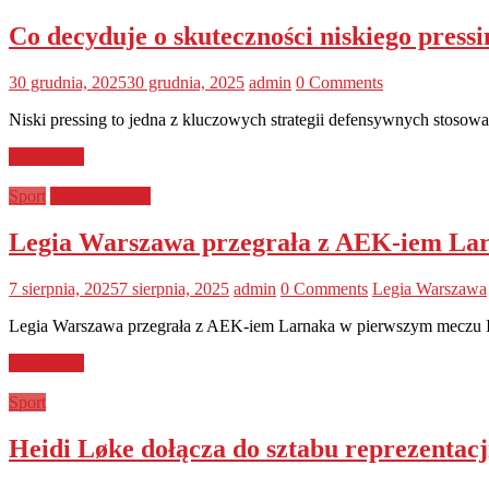
Co decyduje o skuteczności niskiego pressi
30 grudnia, 2025
30 grudnia, 2025
admin
0 Comments
Niski pressing to jedna z kluczowych strategii defensywnych stosowan
Read more
Sport
Uncategorized
Legia Warszawa przegrała z AEK-iem Lar
7 sierpnia, 2025
7 sierpnia, 2025
admin
0 Comments
Legia Warszawa
Legia Warszawa przegrała z AEK-iem Larnaka w pierwszym meczu III
Read more
Sport
Heidi Løke dołącza do sztabu reprezentacji