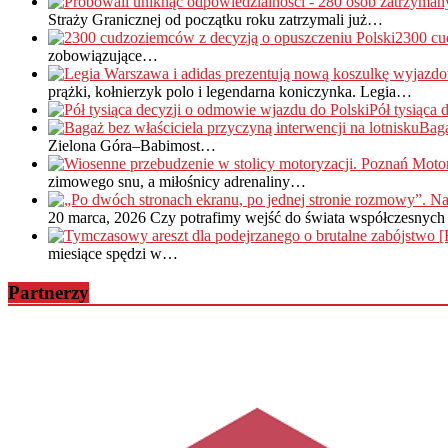
Straży Granicznej od początku roku zatrzymali już…
2300 cu
zobowiązujące…
prążki, kołnierzyk polo i legendarna koniczynka. Legia…
Pół tysiąca
Baga
Zielona Góra–Babimost…
zimowego snu, a miłośnicy adrenaliny…
20 marca, 2026
Czy potrafimy wejść do świata współczesnych 
miesiące spędzi w…
Partnerzy