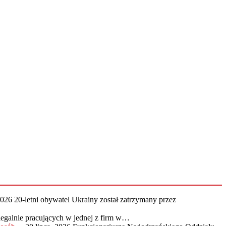
2026
20-letni obywatel Ukrainy został zatrzymany przez
legalnie pracujących w jednej z firm w…