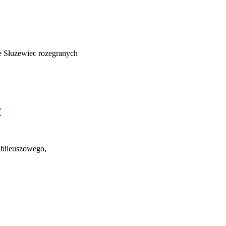
e Służewiec rozegranych
w
jubileuszowego,