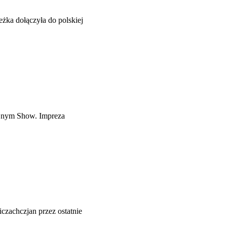
eżka dołączyła do polskiej
yjnym Show. Impreza
czachczjan przez ostatnie