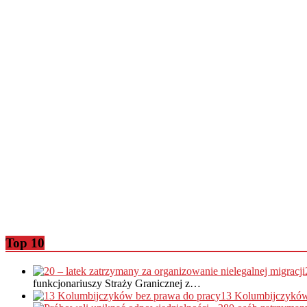
Top 10
funkcjonariuszy Straży Granicznej z…
13 Kolumbijczyków