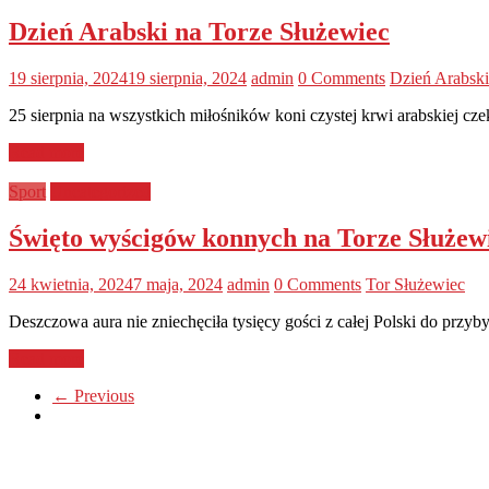
Dzień Arabski na Torze Służewiec
19 sierpnia, 2024
19 sierpnia, 2024
admin
0 Comments
Dzień Arabski
25 sierpnia na wszystkich miłośników koni czystej krwi arabskiej 
Read more
Sport
Uncategorized
Święto wyścigów konnych na Torze Służewi
24 kwietnia, 2024
7 maja, 2024
admin
0 Comments
Tor Służewiec
Deszczowa aura nie zniechęciła tysięcy gości z całej Polski do przy
Read more
← Previous