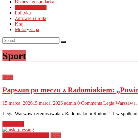
Biznes i gospodarka
Sport i rekreacja
Polityka
Zdrowie i uroda
Kraj
Motoryzacja
Sport
Sport
Papszun po meczu z Radomiakiem: „Powi
15 marca, 2026
15 marca, 2026
admin
0 Comments
Legia Warszawa
,
Legia Warszawa zremisowała z Radomiakiem Radom 1:1 w spotkaniu 
Read more
Artykuły sponsorowane
Sport