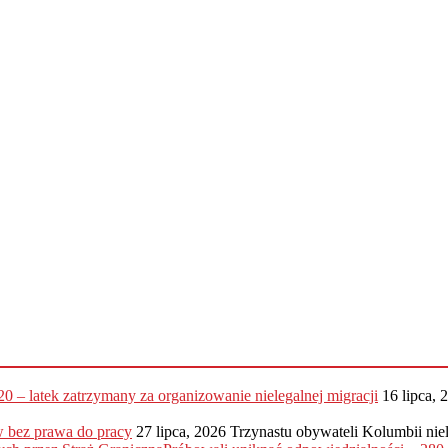
20 – latek zatrzymany za organizowanie nielegalnej migracji
16 lipca, 
 bez prawa do pracy
27 lipca, 2026
Trzynastu obywateli Kolumbii nie