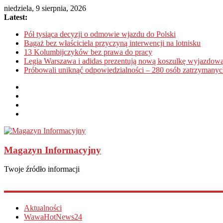
niedziela, 9 sierpnia, 2026
Latest:
Pół tysiąca decyzji o odmowie wjazdu do Polski
Bagaż bez właściciela przyczyną interwencji na lotnisku
13 Kolumbijczyków bez prawa do pracy
Legia Warszawa i adidas prezentują nową koszulkę wyjazdową
Próbowali uniknąć odpowiedzialności – 280 osób zatrzymanyc
Magazyn Informacyjny
Twoje źródło informacji
Aktualności
WawaHotNews24