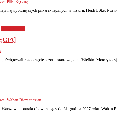
zek Piłki Ręcznej
ną z najwybitniejszych piłkarek ręcznych w historii, Heidi Løke. Norw
e
Uncategorized
JĘCIA]
k
acji świętowali rozpoczęcie sezonu startowego na Wielkim Motoryzac
awa
,
Wahan Biczachczjan
ą Warszawa kontrakt obowiązujący do 31 grudnia 2027 roku. Wahan Bi