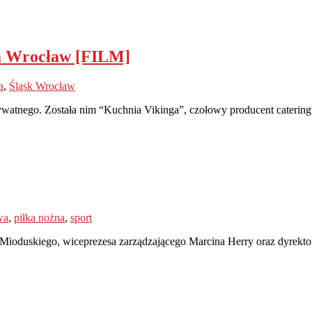
a Wrocław [FILM]
a
,
Śląsk Wrocław
watnego. Została nim “Kuchnia Vikinga”, czołowy producent catering
wa
,
piłka nożna
,
sport
 Mioduskiego, wiceprezesa zarządzającego Marcina Herry oraz dyrekto