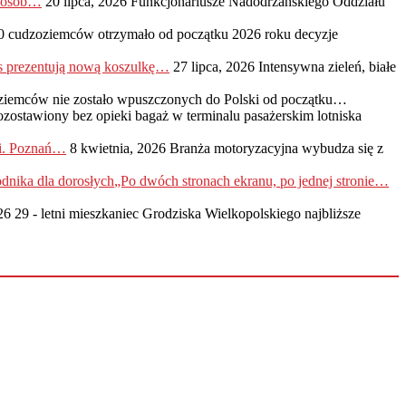
0 osób…
20 lipca, 2026
Funkcjonariusze Nadodrzańskiego Oddziału
0 cudzoziemców otrzymało od początku 2026 roku decyzje
s prezentują nową koszulkę…
27 lipca, 2026
Intensywna zieleń, białe
ziemców nie zostało wpuszczonych do Polski od początku…
ozostawiony bez opieki bagaż w terminalu pasażerskim lotniska
ji. Poznań…
8 kwietnia, 2026
Branża motoryzacyjna wybudza się z
„Po dwóch stronach ekranu, po jednej stronie…
26
29 - letni mieszkaniec Grodziska Wielkopolskiego najbliższe