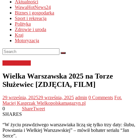
Aktualności
WawaHotNews24
Biznes i gospodarka
Sport i rekreacja
Polityka
Zdrowie i uroda
Kraj
Motoryzacja
Uncategorized
Wielka Warszawska 2025 na Torze
Służewiec [ZDJĘCIA, FILM]
29 września, 2025
29 września, 2025
admin
0 Comments
Fot.
Maciej Kasprzak Wielkopolskamagazyn.pl
0
Share
Tweet
SHARES
“W życiu prawdziwego warszawiaka liczą się tylko trzy daty: ślubu,
Powstania i Wielkiej Warszawskiej” – mówił bohater serialu “Jan
Serce”.