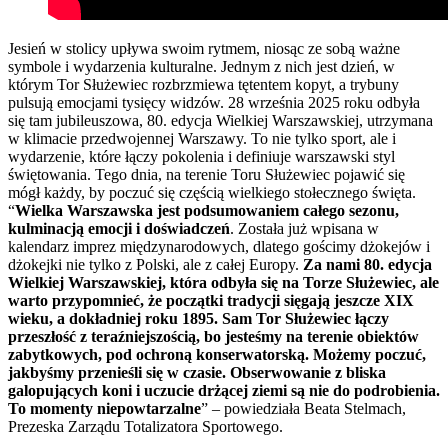
Jesień w stolicy upływa swoim rytmem, niosąc ze sobą ważne
symbole i wydarzenia kulturalne. Jednym z nich jest dzień, w
którym Tor Służewiec rozbrzmiewa tętentem kopyt, a trybuny
pulsują emocjami tysięcy widzów. 28 września 2025 roku odbyła
się tam jubileuszowa, 80. edycja Wielkiej Warszawskiej, utrzymana
w klimacie przedwojennej Warszawy. To nie tylko sport, ale i
wydarzenie, które łączy pokolenia i definiuje warszawski styl
świętowania. Tego dnia, na terenie Toru Służewiec pojawić się
mógł każdy, by poczuć się częścią wielkiego stołecznego święta.
“
Wielka Warszawska jest podsumowaniem całego sezonu,
kulminacją emocji i doświadczeń
. Została już wpisana w
kalendarz imprez międzynarodowych, dlatego gościmy dżokejów i
dżokejki nie tylko z Polski, ale z całej Europy.
Za nami 80. edycja
Wielkiej Warszawskiej, która odbyła się na Torze Służewiec, ale
warto przypomnieć, że początki tradycji sięgają jeszcze XIX
wieku, a dokładniej roku 1895. Sam Tor Służewiec łączy
przeszłość z teraźniejszością, bo jesteśmy na terenie obiektów
zabytkowych, pod ochroną konserwatorską. Możemy poczuć,
jakbyśmy przenieśli się w czasie. Obserwowanie z bliska
galopujących koni i uczucie drżącej ziemi są nie do podrobienia.
To momenty niepowtarzalne
” – powiedziała Beata Stelmach,
Prezeska Zarządu Totalizatora Sportowego.