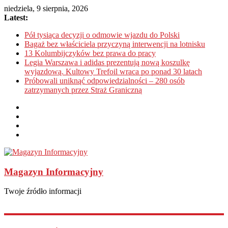
niedziela, 9 sierpnia, 2026
Latest:
Pół tysiąca decyzji o odmowie wjazdu do Polski
Bagaż bez właściciela przyczyną interwencji na lotnisku
13 Kolumbijczyków bez prawa do pracy
Legia Warszawa i adidas prezentują nową koszulkę
wyjazdową. Kultowy Trefoil wraca po ponad 30 latach
Próbowali uniknąć odpowiedzialności – 280 osób
zatrzymanych przez Straż Graniczną
Magazyn Informacyjny
Twoje źródło informacji