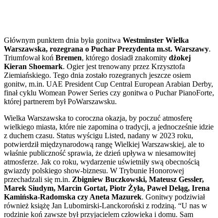
Głównym punktem dnia była gonitwa
Westminster Wielka
Warszawska, rozegrana o Puchar Prezydenta m.st. Warszawy
.
Triumfował koń
Bremen
, którego dosiadł znakomity
dżokej
Kieran Shoemark
. Ogier jest trenowany przez Krzysztofa
Ziemiańskiego. Tego dnia zostało rozegranych jeszcze osiem
gonitw, m.in. UAE President Cup Central European Arabian Derby,
finał cyklu Womean Power Series czy gonitwa o Puchar PianoForte,
której partnerem był PoWarszawsku.
Wielka Warszawska to coroczna okazja, by poczuć atmosferę
wielkiego miasta, które nie zapomina o tradycji, a jednocześnie idzie
z duchem czasu. Status wyścigu Listed, nadany w 2023 roku,
potwierdził międzynarodową rangę Wielkiej Warszawskiej, ale to
właśnie publiczność sprawia, że dzień upływa w niesamowitej
atmosferze. Jak co roku, wydarzenie uświetniły swą obecnością
gwiazdy polskiego show-biznesu. W Trybunie Honorowej
przechadzali się m.in.
Zbigniew Buczkowski, Mateusz Gessler,
Marek Siudym, Marcin Gortat, Piotr Żyła, Paweł Deląg, Irena
Kamińska-Radomska czy Aneta Mazurek
. Gonitwy podziwiał
również książę Jan Lubomirski-Lanckoroński z rodziną. “U nas w
rodzinie koń zawsze był przyjacielem człowieka i domu. Sam