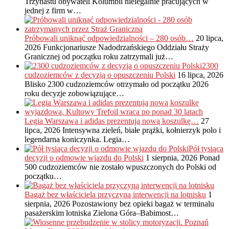
Trzynastu obywateli Kolumbii nielegalnie pracujących w
jednej z firm w…
Próbowali uniknąć odpowiedzialności – 280 osób…
20 lipca,
2026
Funkcjonariusze Nadodrzańskiego Oddziału Straży
Granicznej od początku roku zatrzymali już…
2300
cudzoziemców z decyzją o opuszczeniu Polski
16 lipca, 2026
Blisko 2300 cudzoziemców otrzymało od początku 2026
roku decyzje zobowiązujące…
Legia Warszawa i adidas prezentują nową koszulkę…
27
lipca, 2026
Intensywna zieleń, białe prążki, kołnierzyk polo i
legendarna koniczynka. Legia…
Pół tysiąca
decyzji o odmowie wjazdu do Polski
1 sierpnia, 2026
Ponad
500 cudzoziemców nie zostało wpuszczonych do Polski od
początku…
Bagaż bez właściciela przyczyną interwencji na lotnisku
1
sierpnia, 2026
Pozostawiony bez opieki bagaż w terminalu
pasażerskim lotniska Zielona Góra–Babimost…