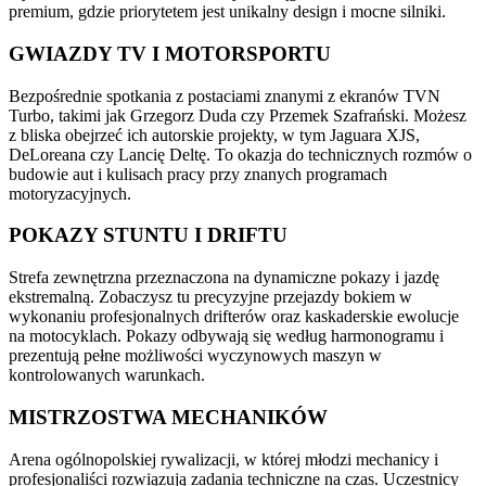
premium, gdzie priorytetem jest unikalny design i mocne silniki.
GWIAZDY TV I MOTORSPORTU
Bezpośrednie spotkania z postaciami znanymi z ekranów TVN
Turbo, takimi jak Grzegorz Duda czy Przemek Szafrański. Możesz
z bliska obejrzeć ich autorskie projekty, w tym Jaguara XJS,
DeLoreana czy Lancię Deltę. To okazja do technicznych rozmów o
budowie aut i kulisach pracy przy znanych programach
motoryzacyjnych.
POKAZY STUNTU I DRIFTU
Strefa zewnętrzna przeznaczona na dynamiczne pokazy i jazdę
ekstremalną. Zobaczysz tu precyzyjne przejazdy bokiem w
wykonaniu profesjonalnych drifterów oraz kaskaderskie ewolucje
na motocyklach. Pokazy odbywają się według harmonogramu i
prezentują pełne możliwości wyczynowych maszyn w
kontrolowanych warunkach.
MISTRZOSTWA MECHANIKÓW
Arena ogólnopolskiej rywalizacji, w której młodzi mechanicy i
profesjonaliści rozwiązują zadania techniczne na czas. Uczestnicy