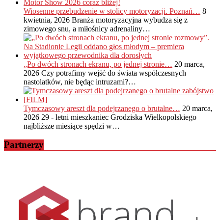
Wiosenne przebudzenie w stolicy motoryzacji. Poznań…
8
kwietnia, 2026
Branża motoryzacyjna wybudza się z
zimowego snu, a miłośnicy adrenaliny…
„Po dwóch stronach ekranu, po jednej stronie…
20 marca,
2026
Czy potrafimy wejść do świata współczesnych
nastolatków, nie będąc intruzami?…
Tymczasowy areszt dla podejrzanego o brutalne…
20 marca,
2026
29 - letni mieszkaniec Grodziska Wielkopolskiego
najbliższe miesiące spędzi w…
Partnerzy