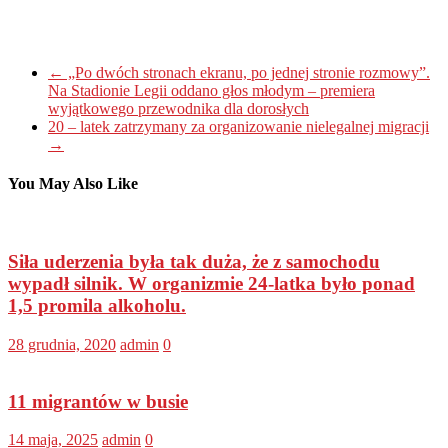
←
„Po dwóch stronach ekranu, po jednej stronie rozmowy”.
Na Stadionie Legii oddano głos młodym – premiera
wyjątkowego przewodnika dla dorosłych
20 – latek zatrzymany za organizowanie nielegalnej migracji
→
You May Also Like
Siła uderzenia była tak duża, że z samochodu
wypadł silnik. W organizmie 24-latka było ponad
1,5 promila alkoholu.
28 grudnia, 2020
admin
0
11 migrantów w busie
14 maja, 2025
admin
0