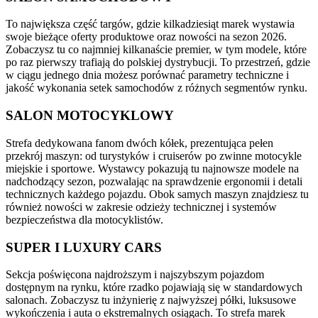
To największa część targów, gdzie kilkadziesiąt marek wystawia
swoje bieżące oferty produktowe oraz nowości na sezon 2026.
Zobaczysz tu co najmniej kilkanaście premier, w tym modele, które
po raz pierwszy trafiają do polskiej dystrybucji. To przestrzeń, gdzie
w ciągu jednego dnia możesz porównać parametry techniczne i
jakość wykonania setek samochodów z różnych segmentów rynku.
SALON MOTOCYKLOWY
Strefa dedykowana fanom dwóch kółek, prezentująca pełen
przekrój maszyn: od turystyków i cruiserów po zwinne motocykle
miejskie i sportowe. Wystawcy pokazują tu najnowsze modele na
nadchodzący sezon, pozwalając na sprawdzenie ergonomii i detali
technicznych każdego pojazdu. Obok samych maszyn znajdziesz tu
również nowości w zakresie odzieży technicznej i systemów
bezpieczeństwa dla motocyklistów.
SUPER I LUXURY CARS
Sekcja poświęcona najdroższym i najszybszym pojazdom
dostępnym na rynku, które rzadko pojawiają się w standardowych
salonach. Zobaczysz tu inżynierię z najwyższej półki, luksusowe
wykończenia i auta o ekstremalnych osiągach. To strefa marek