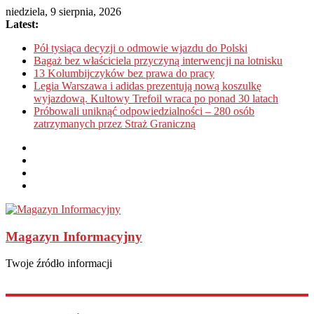
niedziela, 9 sierpnia, 2026
Latest:
Pół tysiąca decyzji o odmowie wjazdu do Polski
Bagaż bez właściciela przyczyną interwencji na lotnisku
13 Kolumbijczyków bez prawa do pracy
Legia Warszawa i adidas prezentują nową koszulkę
wyjazdową. Kultowy Trefoil wraca po ponad 30 latach
Próbowali uniknąć odpowiedzialności – 280 osób
zatrzymanych przez Straż Graniczną
Magazyn Informacyjny
Twoje źródło informacji