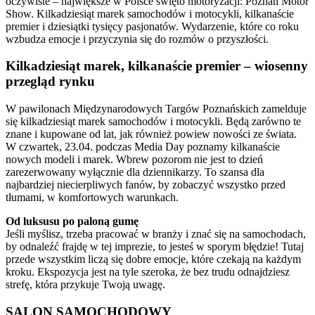
oczywiste – największe w Polsce święto motoryzacji: Poznań Motor
Show. Kilkadziesiąt marek samochodów i motocykli, kilkanaście
premier i dziesiątki tysięcy pasjonatów. Wydarzenie, które co roku
wzbudza emocje i przyczynia się do rozmów o przyszłości.
Kilkadziesiąt marek, kilkanaście premier – wiosenny
przegląd rynku
W pawilonach Międzynarodowych Targów Poznańskich zamelduje
się kilkadziesiąt marek samochodów i motocykli. Będą zarówno te
znane i kupowane od lat, jak również powiew nowości ze świata.
W czwartek, 23.04. podczas Media Day poznamy kilkanaście
nowych modeli i marek. Wbrew pozorom nie jest to dzień
zarezerwowany wyłącznie dla dziennikarzy. To szansa dla
najbardziej niecierpliwych fanów, by zobaczyć wszystko przed
tłumami, w komfortowych warunkach.
Od luksusu po paloną gumę
Jeśli myślisz, trzeba pracować w branży i znać się na samochodach,
by odnaleźć frajdę w tej imprezie, to jesteś w sporym błędzie! Tutaj
przede wszystkim liczą się dobre emocje, które czekają na każdym
kroku. Ekspozycja jest na tyle szeroka, że bez trudu odnajdziesz
strefę, która przykuje Twoją uwagę.
SALON SAMOCHODOWY