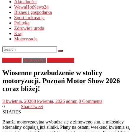
Aktualności
WawaHotNews24
Biznes i gospodarka
Sport i rekreacja
Polityka
Zdrowie i uroda
Kraj
Motoryzacja
MotoRing
Motoryzacja
Uncategorized
Wiosenne przebudzenie w stolicy
motoryzacji. Poznań Motor Show 2026
coraz bliżej!
8 kwietnia, 2026
8 kwietnia, 2026
admin
0 Comments
0
Share
Tweet
SHARES
Branża motoryzacyjna wybudza się z zimowego snu, a miłośnicy
adrenaliny odpalają już silniki. Plany na ostatni weekend kwietnia są