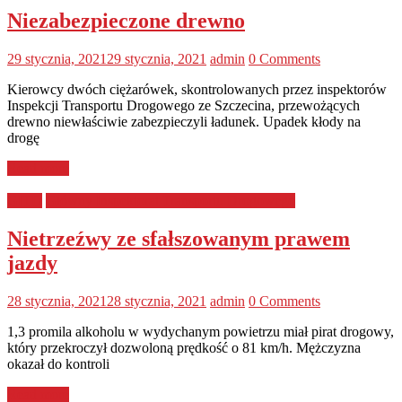
Niezabezpieczone drewno
29 stycznia, 2021
29 stycznia, 2021
admin
0 Comments
Kierowcy dwóch ciężarówek, skontrolowanych przez inspektorów
Inspekcji Transportu Drogowego ze Szczecina, przewożących
drewno niewłaściwie zabezpieczyli ładunek. Upadek kłody na
drogę
Read more
GITD
Główny Inspektorat Transportu Drogowego
Nietrzeźwy ze sfałszowanym prawem
jazdy
28 stycznia, 2021
28 stycznia, 2021
admin
0 Comments
1,3 promila alkoholu w wydychanym powietrzu miał pirat drogowy,
który przekroczył dozwoloną prędkość o 81 km/h. Mężczyzna
okazał do kontroli
Read more