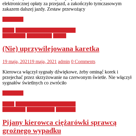
elektronicznej opłaty za przejazd, a zakończyło tymczasowym
zakazem dalszej jazdy. Zestaw przewożący
Read more
GITD
Główny Inspektorat Transportu
Drogowego
mazowieckie
Policja
(Nie) uprzywilejowana karetka
19 maja, 2021
19 maja, 2021
admin
0 Comments
Kierowca włączył sygnały dźwiękowe, żeby ominąć korek i
przejechać przez skrzyżowanie na czerwonym świetle. Nie włączył
sygnałów świetlnych co zwróciło
Read more
GITD
Główny Inspektorat Transportu
Drogowego
Uncategorized
Warszawa
Pijany kierowca ciężarówki sprawcą
groźnego wypadku