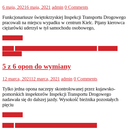
6 maja, 2021
6 maja, 2021
admin
0 Comments
Funkcjonariusze świętokrzyskiej Inspekcji Transportu Drogowego
pracowali na miejscu wypadku w centrum Kielc. Pijany kierowca
ciężarówki uderzył w tył samochodu osobowego,
Read more
GITD
Główny Inspektorat Transportu Drogowego
kujawsko-
pomorskie
5 z 6 opon do wymiany
12 marca, 2021
12 marca, 2021
admin
0 Comments
Tylko jedna opona naczepy skontrolowanej przez kujawsko-
pomorskich inspektorów Inspekcji Transportu Drogowego
nadawała się do dalszej jazdy. Wysokość bieżnika pozostałych
pięciu
Read more
GITD
Główny Inspektorat Transportu Drogowego