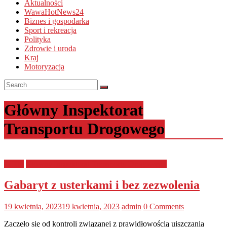
Aktualności
WawaHotNews24
Biznes i gospodarka
Sport i rekreacja
Polityka
Zdrowie i uroda
Kraj
Motoryzacja
Główny Inspektorat
Transportu Drogowego
GITD
Główny Inspektorat Transportu Drogowego
Gabaryt z usterkami i bez zezwolenia
19 kwietnia, 2023
19 kwietnia, 2023
admin
0 Comments
Zaczęło się od kontroli związanej z prawidłowością uiszczania