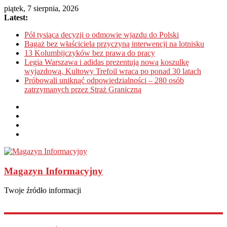
piątek, 7 sierpnia, 2026
Latest:
Pół tysiąca decyzji o odmowie wjazdu do Polski
Bagaż bez właściciela przyczyną interwencji na lotnisku
13 Kolumbijczyków bez prawa do pracy
Legia Warszawa i adidas prezentują nową koszulkę
wyjazdową. Kultowy Trefoil wraca po ponad 30 latach
Próbowali uniknąć odpowiedzialności – 280 osób
zatrzymanych przez Straż Graniczną
Magazyn Informacyjny
Twoje źródło informacji