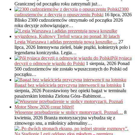
Granicznej od początku roku zatrzymali już…
2300
cudzoziemców z decyzją o opuszczeniu Polski
16 lipca, 2026
Blisko 2300 cudzoziemców otrzymało od początku 2026
roku decyzje zobowiązujące…
Legia Warszawa i adidas prezentują nową koszulkę…
27
lipca, 2026
Intensywna zieleń, białe prążki, kołnierzyk polo i
legendarna koniczynka. Legia…
Pół tysiąca
decyzji o odmowie wjazdu do Polski
1 sierpnia, 2026
Ponad
500 cudzoziemców nie zostało wpuszczonych do Polski od
początku…
Bagaż bez właściciela przyczyną interwencji na lotnisku
1
sierpnia, 2026
Pozostawiony bez opieki bagaż w terminalu
pasażerskim lotniska Zielona Góra–Babimost…
Wiosenne przebudzenie w stolicy motoryzacji. Poznań…
8
kwietnia, 2026
Branża motoryzacyjna wybudza się z
zimowego snu, a miłośnicy adrenaliny…