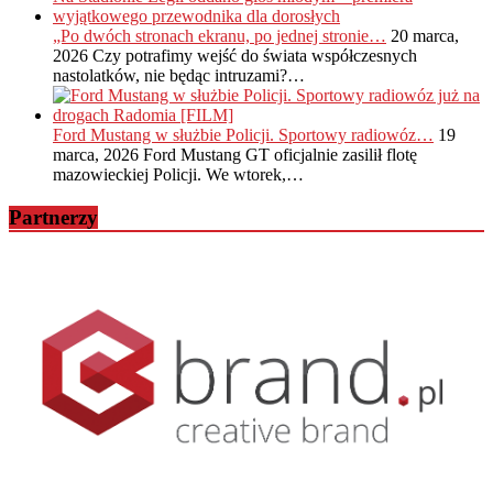
„Po dwóch stronach ekranu, po jednej stronie…
20 marca,
2026
Czy potrafimy wejść do świata współczesnych
nastolatków, nie będąc intruzami?…
Ford Mustang w służbie Policji. Sportowy radiowóz…
19
marca, 2026
Ford Mustang GT oficjalnie zasilił flotę
mazowieckiej Policji. We wtorek,…
Partnerzy