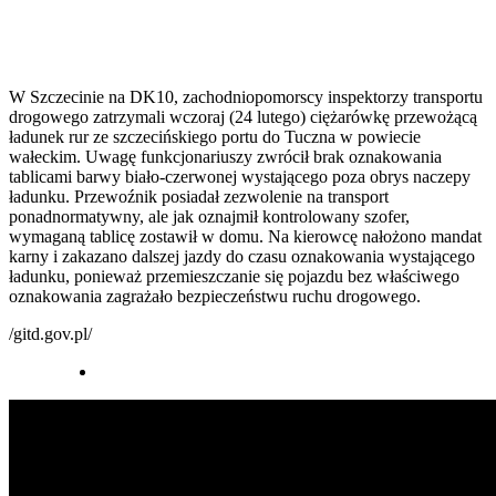
W Szczecinie na DK10, zachodniopomorscy inspektorzy transportu
drogowego zatrzymali wczoraj (24 lutego) ciężarówkę przewożącą
ładunek rur ze szczecińskiego portu do Tuczna w powiecie
wałeckim. Uwagę funkcjonariuszy zwrócił brak oznakowania
tablicami barwy biało-czerwonej wystającego poza obrys naczepy
ładunku. Przewoźnik posiadał zezwolenie na transport
ponadnormatywny, ale jak oznajmił kontrolowany szofer,
wymaganą tablicę zostawił w domu. Na kierowcę nałożono mandat
karny i zakazano dalszej jazdy do czasu oznakowania wystającego
ładunku, ponieważ przemieszczanie się pojazdu bez właściwego
oznakowania zagrażało bezpieczeństwu ruchu drogowego.
/gitd.gov.pl/