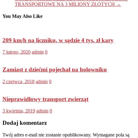
TRANSPORTOWE NA 3 MILIONY ZŁOTYCH
→
You May Also Like
209 km/h na liczniku, w sądzie 4 tys. zł kary
7 lutego, 2020
admin
0
Zamiast z dziećmi pojechał na holowniku
2 czerwca, 2018
admin
0
Nieprawidłowy transport zwierząt
3 kwietnia, 2019
admin
0
Dodaj komentarz
Twój adres e-mail nie zostanie opublikowany.
Wymagane pola są