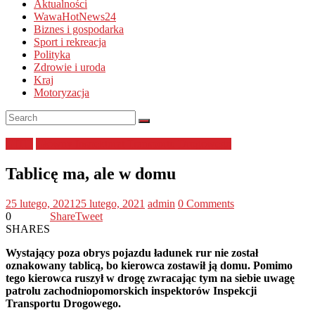
Aktualności
WawaHotNews24
Biznes i gospodarka
Sport i rekreacja
Polityka
Zdrowie i uroda
Kraj
Motoryzacja
GITD
Główny Inspektorat Transportu Drogowego
Tablicę ma, ale w domu
25 lutego, 2021
25 lutego, 2021
admin
0 Comments
0
Share
Tweet
SHARES
Wystający poza obrys pojazdu ładunek rur nie został
oznakowany tablicą, bo kierowca zostawił ją domu. Pomimo
tego kierowca ruszył w drogę zwracając tym na siebie uwagę
patrolu zachodniopomorskich inspektorów Inspekcji
Transportu Drogowego.