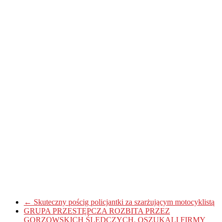
←
Skuteczny pościg policjantki za szarżującym motocyklistą
GRUPA PRZESTĘPCZA ROZBITA PRZEZ
GORZOWSKICH ŚLEDCZYCH. OSZUKALI FIRMY