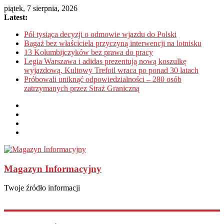
piątek, 7 sierpnia, 2026
Latest:
Pół tysiąca decyzji o odmowie wjazdu do Polski
Bagaż bez właściciela przyczyną interwencji na lotnisku
13 Kolumbijczyków bez prawa do pracy
Legia Warszawa i adidas prezentują nową koszulkę
wyjazdową. Kultowy Trefoil wraca po ponad 30 latach
Próbowali uniknąć odpowiedzialności – 280 osób
zatrzymanych przez Straż Graniczną
Magazyn Informacyjny
Twoje źródło informacji