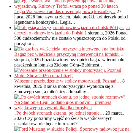
Legia Warszawa i adidas prezentują nową koszulkę…
27
lipca, 2026
Intensywna zieleń, białe prążki, kołnierzyk polo i
legendarna koniczynka. Legia…
Pół tysiąca
decyzji o odmowie wjazdu do Polski
1 sierpnia, 2026
Ponad
500 cudzoziemców nie zostało wpuszczonych do Polski od
początku…
Bagaż bez właściciela przyczyną interwencji na lotnisku
1
sierpnia, 2026
Pozostawiony bez opieki bagaż w terminalu
pasażerskim lotniska Zielona Góra–Babimost…
Wiosenne przebudzenie w stolicy motoryzacji. Poznań…
8
kwietnia, 2026
Branża motoryzacyjna wybudza się z
zimowego snu, a miłośnicy adrenaliny…
„Po dwóch stronach ekranu, po jednej stronie…
20 marca,
2026
Czy potrafimy wejść do świata współczesnych
nastolatków, nie będąc intruzami?…