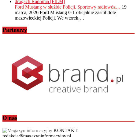
Ford Mustang w służbie Policji. Sportowy radiowóz…
19
marca, 2026
Ford Mustang GT oficjalnie zasilił flotę
mazowieckiej Policji. We wtorek,…
Partnerzy
O nas
KONTAKT:
redakcja@magazyninformacyjny.pl