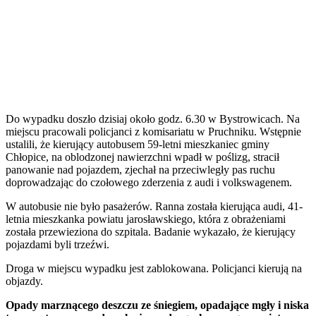
Do wypadku doszło dzisiaj około godz. 6.30 w Bystrowicach. Na
miejscu pracowali policjanci z komisariatu w Pruchniku. Wstępnie
ustalili, że kierujący autobusem 59-letni mieszkaniec gminy
Chłopice, na oblodzonej nawierzchni wpadł w poślizg, stracił
panowanie nad pojazdem, zjechał na przeciwległy pas ruchu
doprowadzając do czołowego zderzenia z audi i volkswagenem.
W autobusie nie było pasażerów. Ranna została kierująca audi, 41-
letnia mieszkanka powiatu jarosławskiego, która z obrażeniami
została przewieziona do szpitala. Badanie wykazało, że kierujący
pojazdami byli trzeźwi.
Droga w miejscu wypadku jest zablokowana. Policjanci kierują na
objazdy.
Opady marznącego deszczu ze śniegiem, opadające mgły i niska