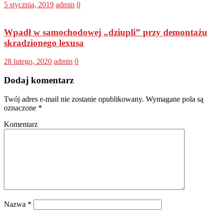
5 stycznia, 2019
admin
0
Wpadł w samochodowej „dziupli” przy demontażu
skradzionego lexusa
28 lutego, 2020
admin
0
Dodaj komentarz
Twój adres e-mail nie zostanie opublikowany.
Wymagane pola są
oznaczone
*
Komentarz
Nazwa
*