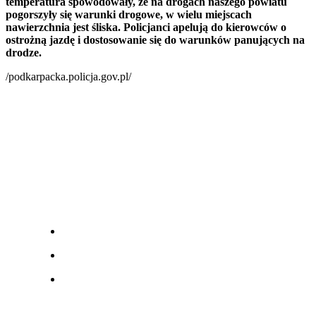
temperatura spowodowały, że na drogach naszego powiatu
pogorszyły się warunki drogowe, w wielu miejscach
nawierzchnia jest śliska. Policjanci apelują do kierowców o
ostrożną jazdę i dostosowanie się do warunków panujących na
drodze.
/podkarpacka.policja.gov.pl/