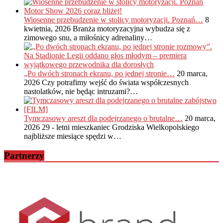
Wiosenne przebudzenie w stolicy motoryzacji. Poznań…
8
kwietnia, 2026
Branża motoryzacyjna wybudza się z
zimowego snu, a miłośnicy adrenaliny…
„Po dwóch stronach ekranu, po jednej stronie…
20 marca,
2026
Czy potrafimy wejść do świata współczesnych
nastolatków, nie będąc intruzami?…
Tymczasowy areszt dla podejrzanego o brutalne…
20 marca,
2026
29 - letni mieszkaniec Grodziska Wielkopolskiego
najbliższe miesiące spędzi w…
Partnerzy