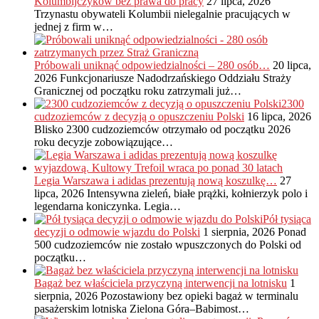
Kolumbijczyków bez prawa do pracy
27 lipca, 2026
Trzynastu obywateli Kolumbii nielegalnie pracujących w
jednej z firm w…
Próbowali uniknąć odpowiedzialności – 280 osób…
20 lipca,
2026
Funkcjonariusze Nadodrzańskiego Oddziału Straży
Granicznej od początku roku zatrzymali już…
2300
cudzoziemców z decyzją o opuszczeniu Polski
16 lipca, 2026
Blisko 2300 cudzoziemców otrzymało od początku 2026
roku decyzje zobowiązujące…
Legia Warszawa i adidas prezentują nową koszulkę…
27
lipca, 2026
Intensywna zieleń, białe prążki, kołnierzyk polo i
legendarna koniczynka. Legia…
Pół tysiąca
decyzji o odmowie wjazdu do Polski
1 sierpnia, 2026
Ponad
500 cudzoziemców nie zostało wpuszczonych do Polski od
początku…
Bagaż bez właściciela przyczyną interwencji na lotnisku
1
sierpnia, 2026
Pozostawiony bez opieki bagaż w terminalu
pasażerskim lotniska Zielona Góra–Babimost…