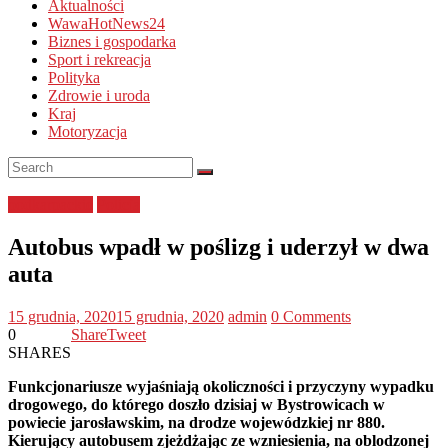
Aktualności
WawaHotNews24
Biznes i gospodarka
Sport i rekreacja
Polityka
Zdrowie i uroda
Kraj
Motoryzacja
podkarpackie
Policja
Autobus wpadł w poślizg i uderzył w dwa
auta
15 grudnia, 2020
15 grudnia, 2020
admin
0 Comments
0
Share
Tweet
SHARES
Funkcjonariusze wyjaśniają okoliczności i przyczyny wypadku
drogowego, do którego doszło dzisiaj w Bystrowicach w
powiecie jarosławskim, na drodze wojewódzkiej nr 880.
Kierujący autobusem zjeżdżając ze wzniesienia, na oblodzonej