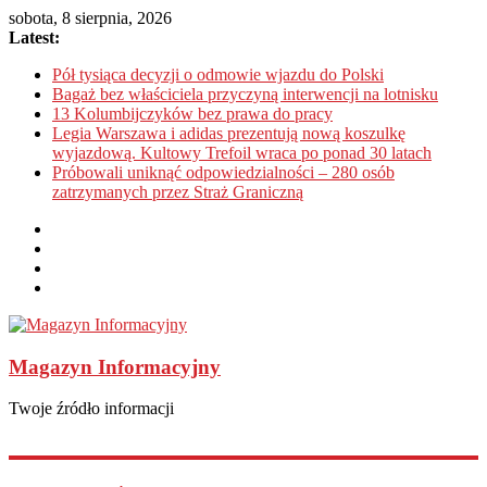
sobota, 8 sierpnia, 2026
Latest:
Pół tysiąca decyzji o odmowie wjazdu do Polski
Bagaż bez właściciela przyczyną interwencji na lotnisku
13 Kolumbijczyków bez prawa do pracy
Legia Warszawa i adidas prezentują nową koszulkę
wyjazdową. Kultowy Trefoil wraca po ponad 30 latach
Próbowali uniknąć odpowiedzialności – 280 osób
zatrzymanych przez Straż Graniczną
Magazyn Informacyjny
Twoje źródło informacji