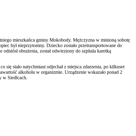
letniego mieszkańca gminy Mokobody. Mężczyzna w minioną sobotę
łopiec był nieprzytomny. Dziecko zostało przetransportowane do
odniósł obrażenia, został odwieziony do szpitala karetką
o się stało natychmiast odjechał z miejsca zdarzenia, po kilkuset
zawartość alkoholu w organizmie. Urządzenie wskazało ponad 2
y w Siedlcach.