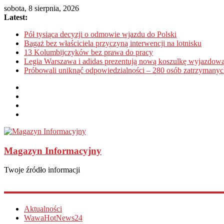
sobota, 8 sierpnia, 2026
Latest:
Pół tysiąca decyzji o odmowie wjazdu do Polski
Bagaż bez właściciela przyczyną interwencji na lotnisku
13 Kolumbijczyków bez prawa do pracy
Legia Warszawa i adidas prezentują nową koszulkę wyjazdową
Próbowali uniknąć odpowiedzialności – 280 osób zatrzymanyc
Magazyn Informacyjny
Twoje źródło informacji
Aktualności
WawaHotNews24