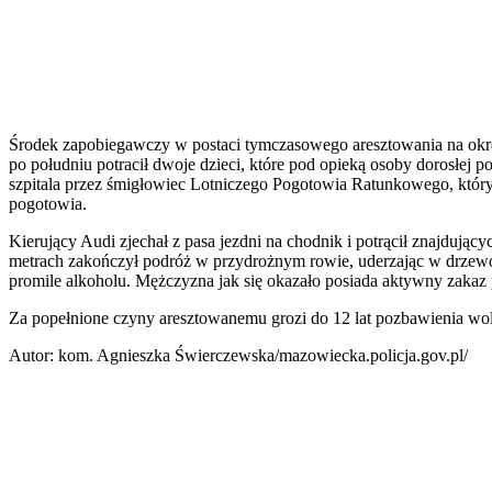
Środek zapobiegawczy w postaci tymczasowego aresztowania na okr
po południu potracił dwoje dzieci, które pod opieką osoby dorosłej 
szpitala przez śmigłowiec Lotniczego Pogotowia Ratunkowego, który 
pogotowia.
Kierujący Audi zjechał z pasa jezdni na chodnik i potrącił znajdujący
metrach zakończył podróż w przydrożnym rowie, uderzając w drzewo
promile alkoholu. Mężczyzna jak się okazało posiada aktywny zak
Za popełnione czyny aresztowanemu grozi do 12 lat pozbawienia wo
Autor: kom. Agnieszka Świerczewska/mazowiecka.policja.gov.pl/