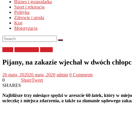
Biznes i gospodarka
Sport i rekreacja
Polityka
Zdrowie i uroda
Kraj
Motoryzacja
dzieci
mazowieckie
Policja
Pijany, na zakazie wjechał w dwóch chłopc
26 maja, 2020
26 maja, 2020
admin
0 Comments
0
Share
Tweet
SHARES
Najbliższe trzy miesiące spędzi w areszcie 60-latek, który w mi
ucieczkę z miejsca zdarzenia, a także za złamanie sądowego za