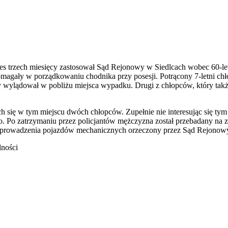
es trzech miesięcy zastosował Sąd Rejonowy w Siedlcach wobec 60-
pomagały w porządkowaniu chodnika przy posesji. Potrącony 7-letni ch
wylądował w pobliżu miejsca wypadku. Drugi z chłopców, który także 
ch się w tym miejscu dwóch chłopców. Zupełnie nie interesując się tym c
. Po zatrzymaniu przez policjantów mężczyzna został przebadany na 
az prowadzenia pojazdów mechanicznych orzeczony przez Sąd Rejonow
lności