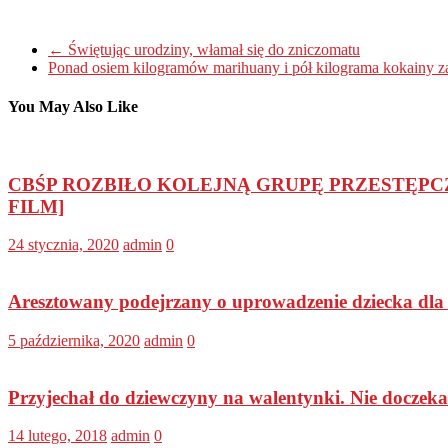
←
Świętując urodziny, włamał się do zniczomatu
Ponad osiem kilogramów marihuany i pół kilograma kokainy 
You May Also Like
CBŚP ROZBIŁO KOLEJNĄ GRUPĘ PRZESTĘPCZ
FILM]
24 stycznia, 2020
admin
0
Aresztowany podejrzany o uprowadzenie dziecka dl
5 października, 2020
admin
0
Przyjechał do dziewczyny na walentynki. Nie doczekał 
14 lutego, 2018
admin
0