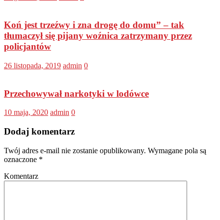
Koń jest trzeźwy i zna drogę do domu” – tak
tłumaczył się pijany woźnica zatrzymany przez
policjantów
26 listopada, 2019
admin
0
Przechowywał narkotyki w lodówce
10 maja, 2020
admin
0
Dodaj komentarz
Twój adres e-mail nie zostanie opublikowany.
Wymagane pola są
oznaczone
*
Komentarz