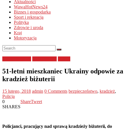
Aktualności
WawaHotNews24
Biznes i gospodarka
Sport i rekreacja
Polityka
Zdrowie i uroda
Kraj
Motoryzacja
bezpieczeństwo
podkarpackie
Policja
51-letni mieszkaniec Ukrainy odpowie za
kradzież biżuterii
15 lutego, 2018
admin
0 Comments
bezpieczeństwo
,
kradzież
,
Policja
0
Share
Tweet
SHARES
Policjanci, pracujący nad sprawą kradzieży biżuterii, do