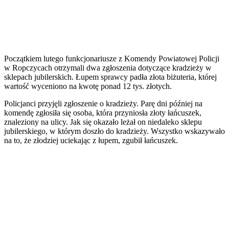
Początkiem lutego funkcjonariusze z Komendy Powiatowej Policji
w Ropczycach otrzymali dwa zgłoszenia dotyczące kradzieży w
sklepach jubilerskich. Łupem sprawcy padła złota biżuteria, której
wartość wyceniono na kwotę ponad 12 tys. złotych.
Policjanci przyjęli zgłoszenie o kradzieży. Parę dni później na
komendę zgłosiła się osoba, która przyniosła złoty łańcuszek,
znaleziony na ulicy. Jak się okazało leżał on niedaleko sklepu
jubilerskiego, w którym doszło do kradzieży. Wszystko wskazywało
na to, że złodziej uciekając z łupem, zgubił łańcuszek.