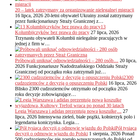
20 – latek zatrzymany za organizowanie nielegalnej migracji
16 lipca, 2026
20-letni obywatel Ukrainy został zatrzymany
przez funkcjonariuszy Straży Granicznej z…
13
Kolumbijczyków bez prawa do pracy
27 lipca, 2026
Trzynastu obywateli Kolumbii nielegalnie pracujących w
jednej z firm w…
Próbowali uniknąć odpowiedzialności – 280 osób…
20 lipca,
2026
Funkcjonariusze Nadodrzańskiego Oddziału Straży
Granicznej od początku roku zatrzymali już…
2300
cudzoziemców z decyzją o opuszczeniu Polski
16 lipca, 2026
Blisko 2300 cudzoziemców otrzymało od początku 2026
roku decyzje zobowiązujące…
Legia Warszawa i adidas prezentują nową koszulkę…
27
lipca, 2026
Intensywna zieleń, białe prążki, kołnierzyk polo i
legendarna koniczynka. Legia…
Pół tysiąca
decyzji o odmowie wjazdu do Polski
1 sierpnia, 2026
Ponad
500 cudzoziemców nie zostało wpuszczonych do Polski od