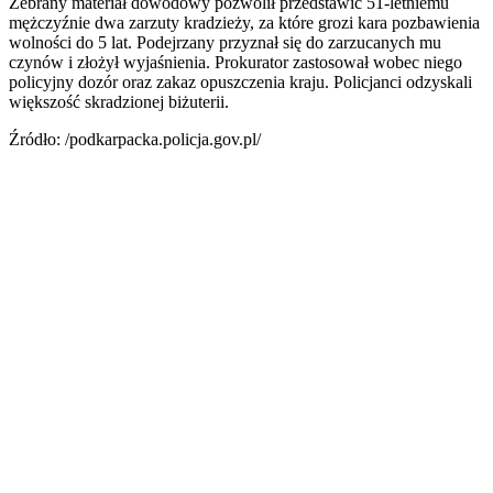
Zebrany materiał dowodowy pozwolił przedstawić 51-letniemu
mężczyźnie dwa zarzuty kradzieży, za które grozi kara pozbawienia
wolności do 5 lat. Podejrzany przyznał się do zarzucanych mu
czynów i złożył wyjaśnienia. Prokurator zastosował wobec niego
policyjny dozór oraz zakaz opuszczenia kraju. Policjanci odzyskali
większość skradzionej biżuterii.
Źródło: /podkarpacka.policja.gov.pl/