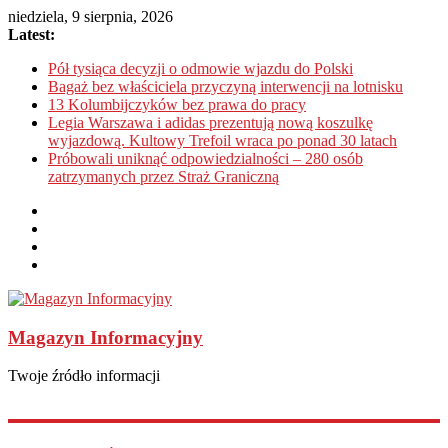
niedziela, 9 sierpnia, 2026
Latest:
Pół tysiąca decyzji o odmowie wjazdu do Polski
Bagaż bez właściciela przyczyną interwencji na lotnisku
13 Kolumbijczyków bez prawa do pracy
Legia Warszawa i adidas prezentują nową koszulkę
wyjazdową. Kultowy Trefoil wraca po ponad 30 latach
Próbowali uniknąć odpowiedzialności – 280 osób
zatrzymanych przez Straż Graniczną
Magazyn Informacyjny
Twoje źródło informacji