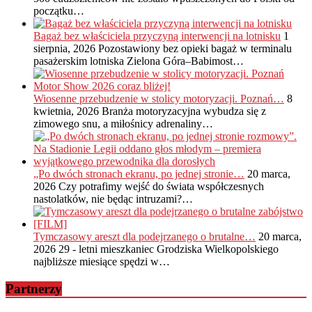
początku…
Bagaż bez właściciela przyczyną interwencji na lotnisku
1
sierpnia, 2026
Pozostawiony bez opieki bagaż w terminalu
pasażerskim lotniska Zielona Góra–Babimost…
Wiosenne przebudzenie w stolicy motoryzacji. Poznań…
8
kwietnia, 2026
Branża motoryzacyjna wybudza się z
zimowego snu, a miłośnicy adrenaliny…
„Po dwóch stronach ekranu, po jednej stronie…
20 marca,
2026
Czy potrafimy wejść do świata współczesnych
nastolatków, nie będąc intruzami?…
Tymczasowy areszt dla podejrzanego o brutalne…
20 marca,
2026
29 - letni mieszkaniec Grodziska Wielkopolskiego
najbliższe miesiące spędzi w…
Partnerzy