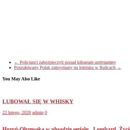
←
Policjanci zabezpieczyli ponad kilogram amfetaminy
Poszukiwany Polak zatrzymany na lotnisku w Balicach
→
You May Also Like
LUBOWAŁ SIĘ W WHISKY
22 lutego, 2020
admin
0
Horyń-Olszewska w obsadzie serialu „Lombard. Życi