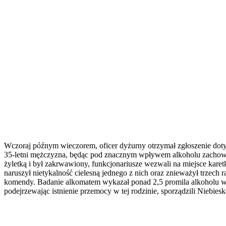
Wczoraj późnym wieczorem, oficer dyżurny otrzymał zgłoszenie dotycz
35-letni mężczyzna, będąc pod znacznym wpływem alkoholu zachowywa
żyletką i był zakrwawiony, funkcjonariusze wezwali na miejsce kare
naruszył nietykalność cielesną jednego z nich oraz znieważył trzech
komendy. Badanie alkomatem wykazał ponad 2,5 promila alkoholu w j
podejrzewając istnienie przemocy w tej rodzinie, sporządzili Niebie