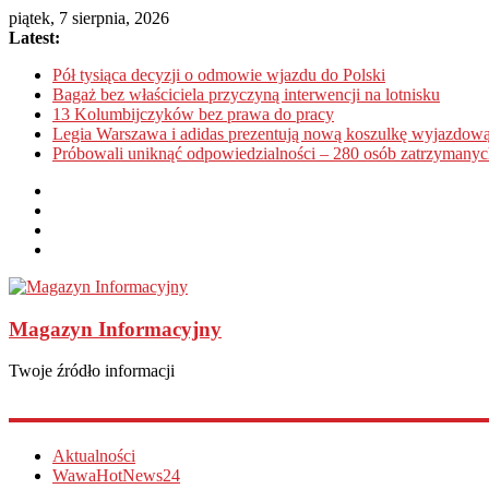
piątek, 7 sierpnia, 2026
Latest:
Pół tysiąca decyzji o odmowie wjazdu do Polski
Bagaż bez właściciela przyczyną interwencji na lotnisku
13 Kolumbijczyków bez prawa do pracy
Legia Warszawa i adidas prezentują nową koszulkę wyjazdową
Próbowali uniknąć odpowiedzialności – 280 osób zatrzymanyc
Magazyn Informacyjny
Twoje źródło informacji
Aktualności
WawaHotNews24