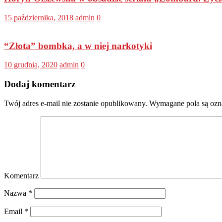
15 października, 2018
admin
0
“Złota” bombka, a w niej narkotyki
10 grudnia, 2020
admin
0
Dodaj komentarz
Twój adres e-mail nie zostanie opublikowany.
Wymagane pola są oz
Komentarz
Nazwa
*
Email
*