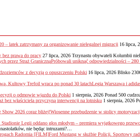
20 – latek zatrzymany za organizowanie nielegalnej migracji
16 lipca, 
 bez prawa do pracy
27 lipca, 2026
Trzynastu obywateli Kolumbii nie
Próbowali uniknąć odpowiedzialności – 28
dzoziemców z decyzją o opuszczeniu Polski
16 lipca, 2026
Blisko 230
Legia Warszawa i adida
 decyzji o odmowie wjazdu do Polski
1 sierpnia, 2026
Ponad 500 cudzo
ż bez właściciela przyczyną interwencji na lotnisku
1 sierpnia, 2026
P
Wiosenne przebudzenie w stolicy motoryzac
nastolatków, nie będąc intruzami?…
Ford Mustang w służbie Policji. Sportowy r