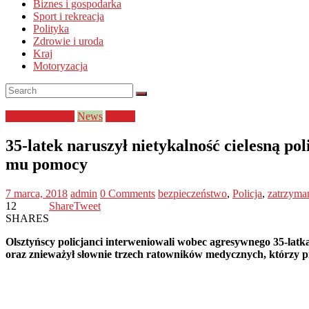
Biznes i gospodarka
Sport i rekreacja
Polityka
Zdrowie i uroda
Kraj
Motoryzacja
bezpieczeństwo
News
Policja
35-latek naruszył nietykalność cielesną po
mu pomocy
7 marca, 2018
admin
0 Comments
bezpieczeństwo
,
Policja
,
zatrzyma
12
Share
Tweet
SHARES
Olsztyńscy policjanci interweniowali wobec agresywnego 35-latk
oraz znieważył słownie trzech ratowników medycznych, którzy pró