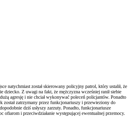
natychmiast został skierowany policyjny patrol, który ustalił, że
dziecko. Z uwagi na fakt, że mężczyzna wcześniej ranił siebie
 dużą agresję i nie chciał wykonywać poleceń policjantów. Ponadto
k został zatrzymany przez funkcjonariuszy i przewieziony do
opodobnie dziś usłyszy zarzuty. Ponadto, funkcjonariusze
moc ofiarom i przeciwdziałanie występującej ewentualnej przemocy.