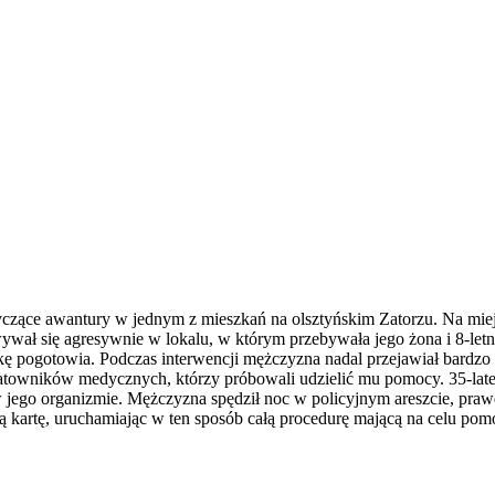
ące awantury w jednym z mieszkań na olsztyńskim Zatorzu. Na miejsce 
ł się agresywnie w lokalu, w którym przebywała jego żona i 8-letnie 
tkę pogotowia. Podczas interwencji mężczyzna nadal przejawiał bardzo
 ratowników medycznych, którzy próbowali udzielić mu pomocy. 35-late
ego organizmie. Mężczyzna spędził noc w policyjnym areszcie, prawd
ską kartę, uruchamiając w ten sposób całą procedurę mającą na celu po