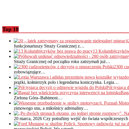
Top 10
funkcjonariuszy Straży Granicznej z…
13 Kolumbijczyków
Straży Granicznej od początku roku zatrzymali już…
2300 cu
zobowiązujące…
prążki, kołnierzyk polo i legendarna koniczynka. Legia…
Pół tysiąca
Baga
Zielona Góra–Babimost…
zimowego snu, a miłośnicy adrenaliny…
20 marca, 2026
Czy potrafimy wejść do świata współczesnych 
mazowieckiej Policji. We wtorek,…