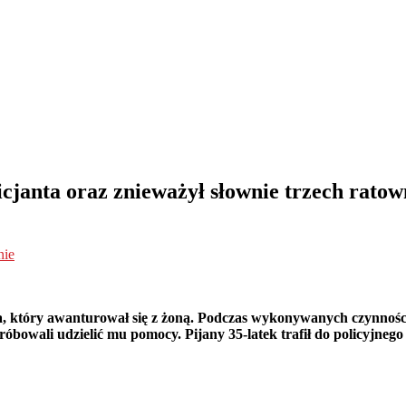
licjanta oraz znieważył słownie trzech rato
nie
a, który awanturował się z żoną. Podczas wykonywanych czynności
bowali udzielić mu pomocy. Pijany 35-latek trafił do policyjnego 