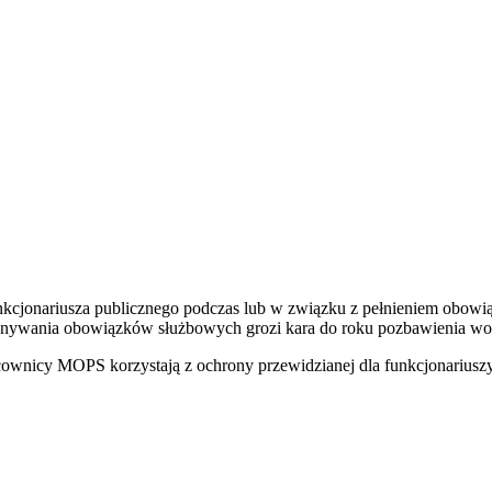
unkcjonariusza publicznego podczas lub w związku z pełnieniem obowi
konywania obowiązków służbowych grozi kara do roku pozbawienia wol
ownicy MOPS korzystają z ochrony przewidzianej dla funkcjonariuszy p