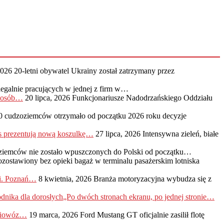
2026
20-letni obywatel Ukrainy został zatrzymany przez
legalnie pracujących w jednej z firm w…
0 osób…
20 lipca, 2026
Funkcjonariusze Nadodrzańskiego Oddziału
0 cudzoziemców otrzymało od początku 2026 roku decyzje
s prezentują nową koszulkę…
27 lipca, 2026
Intensywna zieleń, białe
ziemców nie zostało wpuszczonych do Polski od początku…
ozostawiony bez opieki bagaż w terminalu pasażerskim lotniska
ji. Poznań…
8 kwietnia, 2026
Branża motoryzacyjna wybudza się z
„Po dwóch stronach ekranu, po jednej stronie…
adiowóz…
19 marca, 2026
Ford Mustang GT oficjalnie zasilił flotę