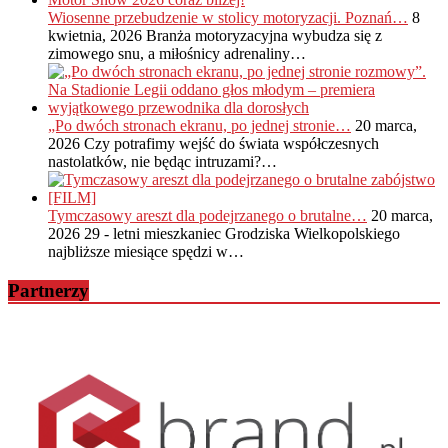
Wiosenne przebudzenie w stolicy motoryzacji. Poznań…
8
kwietnia, 2026
Branża motoryzacyjna wybudza się z
zimowego snu, a miłośnicy adrenaliny…
„Po dwóch stronach ekranu, po jednej stronie…
20 marca,
2026
Czy potrafimy wejść do świata współczesnych
nastolatków, nie będąc intruzami?…
Tymczasowy areszt dla podejrzanego o brutalne…
20 marca,
2026
29 - letni mieszkaniec Grodziska Wielkopolskiego
najbliższe miesiące spędzi w…
Partnerzy