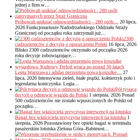
jednej z firm w…
Próbowali uniknąć odpowiedzialności – 280 osób…
20 lipca,
2026
Funkcjonariusze Nadodrzańskiego Oddziału Straży
Granicznej od początku roku zatrzymali już…
2300
cudzoziemców z decyzją o opuszczeniu Polski
16 lipca, 2026
Blisko 2300 cudzoziemców otrzymało od początku 2026
roku decyzje zobowiązujące…
Legia Warszawa i adidas prezentują nową koszulkę…
27
lipca, 2026
Intensywna zieleń, białe prążki, kołnierzyk polo i
legendarna koniczynka. Legia…
Pół tysiąca
decyzji o odmowie wjazdu do Polski
1 sierpnia, 2026
Ponad
500 cudzoziemców nie zostało wpuszczonych do Polski od
początku…
Bagaż bez właściciela przyczyną interwencji na lotnisku
1
sierpnia, 2026
Pozostawiony bez opieki bagaż w terminalu
pasażerskim lotniska Zielona Góra–Babimost…