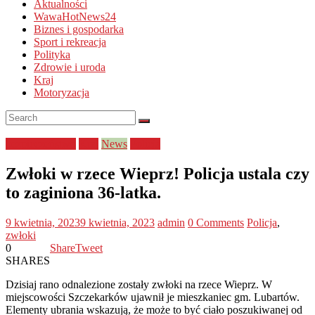
Aktualności
WawaHotNews24
Biznes i gospodarka
Sport i rekreacja
Polityka
Zdrowie i uroda
Kraj
Motoryzacja
bezpieczeństwo
Kraj
News
Policja
Zwłoki w rzece Wieprz! Policja ustala czy
to zaginiona 36-latka.
9 kwietnia, 2023
9 kwietnia, 2023
admin
0 Comments
Policja
,
zwłoki
0
Share
Tweet
SHARES
Dzisiaj rano odnalezione zostały zwłoki na rzece Wieprz. W
miejscowości Szczekarków ujawnił je mieszkaniec gm. Lubartów.
Elementy ubrania wskazują, że może to być ciało poszukiwanej od