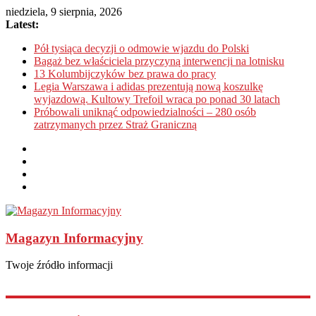
niedziela, 9 sierpnia, 2026
Latest:
Pół tysiąca decyzji o odmowie wjazdu do Polski
Bagaż bez właściciela przyczyną interwencji na lotnisku
13 Kolumbijczyków bez prawa do pracy
Legia Warszawa i adidas prezentują nową koszulkę
wyjazdową. Kultowy Trefoil wraca po ponad 30 latach
Próbowali uniknąć odpowiedzialności – 280 osób
zatrzymanych przez Straż Graniczną
Magazyn Informacyjny
Twoje źródło informacji