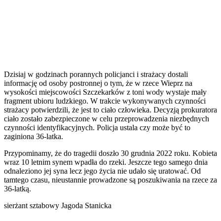
Dzisiaj w godzinach porannych policjanci i strażacy dostali
informację od osoby postronnej o tym, że w rzece Wieprz na
wysokości miejscowości Szczekarków z toni wody wystaje mały
fragment ubioru ludzkiego. W trakcie wykonywanych czynności
strażacy potwierdzili, że jest to ciało człowieka. Decyzją prokuratora
ciało zostało zabezpieczone w celu przeprowadzenia niezbędnych
czynności identyfikacyjnych. Policja ustala czy może być to
zaginiona 36-latka.
Przypominamy, że do tragedii doszło 30 grudnia 2022 roku. Kobieta
wraz 10 letnim synem wpadła do rzeki. Jeszcze tego samego dnia
odnaleziono jej syna lecz jego życia nie udało się uratować. Od
tamtego czasu, nieustannie prowadzone są poszukiwania na rzece za
36-latką.
sierżant sztabowy Jagoda Stanicka