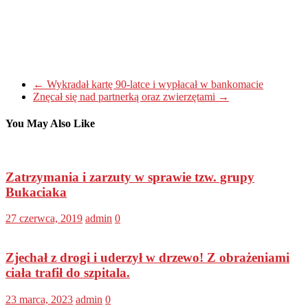
←
Wykradał kartę 90-latce i wypłacał w bankomacie
Znęcał się nad partnerką oraz zwierzętami
→
You May Also Like
Zatrzymania i zarzuty w sprawie tzw. grupy
Bukaciaka
27 czerwca, 2019
admin
0
Zjechał z drogi i uderzył w drzewo! Z obrażeniami
ciała trafił do szpitala.
23 marca, 2023
admin
0