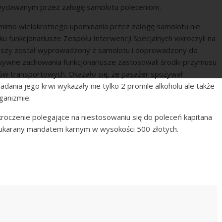
ę wydawanym przez załogę samolotu poleceniom.
mimo wielokrotnego upominania przez załogę samolotu nie
tku funkcjonariusze Zespołu Interwencji Specjalnych wkroczyli na
riuszy został wyprowadzony z samolotu i doprowadzony do
sywne zachowania funkcjonariusze zastosowali środki przymusu
ów transportowych. Okazało się, że pasażer spożywał
dania jego krwi wykazały nie tylko 2 promile alkoholu ale także
ganizmie.
oczenie polegające na niestosowaniu się do poleceń kapitana
m ukarany mandatem karnym w wysokości 500 złotych.