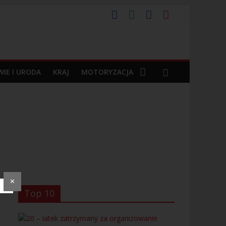
a po ponad 30 latach
ą
IE I URODA
KRAJ
MOTORYZACJA
✕
Top 10