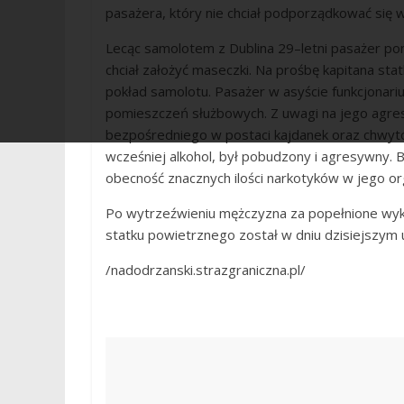
pasażera, który nie chciał podporządkować si
Lecąc samolotem z Dublina 29–letni pasażer po
chciał założyć maseczki. Na prośbę kapitana sta
pokład samolotu. Pasażer w asyście funkcjona
pomieszczeń służbowych. Z uwagi na jego agre
bezpośredniego w postaci kajdanek oraz chwyt
wcześniej alkohol, był pobudzony i agresywny. Ba
obecność znacznych ilości narkotyków w jego or
Po wytrzeźwieniu mężczyzna za popełnione wykr
statku powietrznego został w dniu dzisiejszy
/nadodrzanski.strazgraniczna.pl/