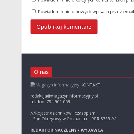
Powiadom mnie o nowych wpisach przez email
O nas
KONTAKT:
redakcja@magazyninformacyjny.pl
telefon: 784 901 059
///Rejestr dzienników i czasopism
- Sąd Okręgowy w Poznaniu nr RPR 3755 ///
REDAKTOR NACZELNY / WYDAWCA