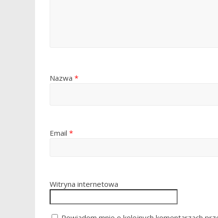
Nazwa
*
Email
*
Witryna internetowa
Powiadom mnie o kolejnych komentarzach prze