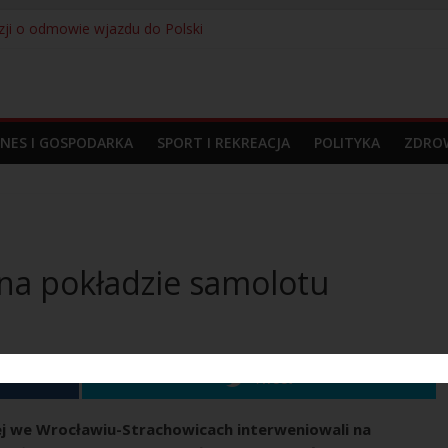
yzji o odmowie wjazdu do Polski
ciela przyczyną interwencji na lotnisku
ów bez prawa do pracy
i adidas prezentują nową koszulkę wyjazdową. Kultowy Trefoil wrac
ąć odpowiedzialności – 280 osób zatrzymanych przez Straż Graniczn
ZNES I GOSPODARKA
SPORT I REKREACJA
POLITYKA
ZDROW
na pokładzie samolotu
Tweet
nej we Wrocławiu-Strachowicach interweniowali na