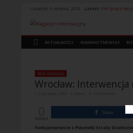
czwartek, 6 sierpnia, 2026
Latest:
Pół tysiąca dec
Bagaż bez właści
13 Kolumbijczyk
Legia Warszawa 
Próbowali unikn
AKTUALNOŚCI
WAWAHOTNEWS24
BI
Straż Graniczna
Wrocław: Interwencja 
14 grudnia, 2020
admin
0 Comments
0
Share
SHARES
Funkcjonariusze z Placówki Straży Granicz