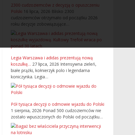
2300 cudzoziemców z decyzją o opuszczeniu
Polski
16 lipca, 2026
Blisko 2300
cudzoziemców otrzymało od początku 2026
roku decyzje zobowiązujące…
Legia Warszawa i adidas prezentują nową
koszulkę…
27 lipca, 2026
Intensywna zieleń,
białe prążki, kołnierzyk polo i legendarna
koniczynka. Legia…
Pół tysiąca decyzji o odmowie wjazdu do Polski
1 sierpnia, 2026
Ponad 500 cudzoziemców nie
zostało wpuszczonych do Polski od początku…