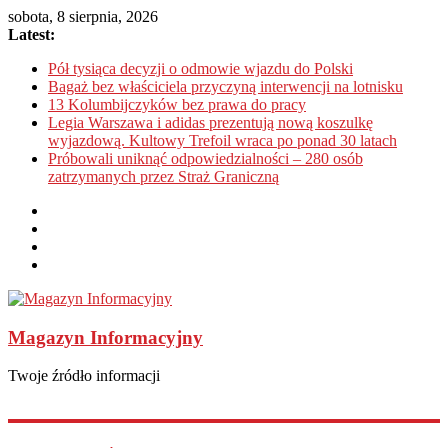
sobota, 8 sierpnia, 2026
Latest:
Pół tysiąca decyzji o odmowie wjazdu do Polski
Bagaż bez właściciela przyczyną interwencji na lotnisku
13 Kolumbijczyków bez prawa do pracy
Legia Warszawa i adidas prezentują nową koszulkę
wyjazdową. Kultowy Trefoil wraca po ponad 30 latach
Próbowali uniknąć odpowiedzialności – 280 osób
zatrzymanych przez Straż Graniczną
Magazyn Informacyjny
Twoje źródło informacji