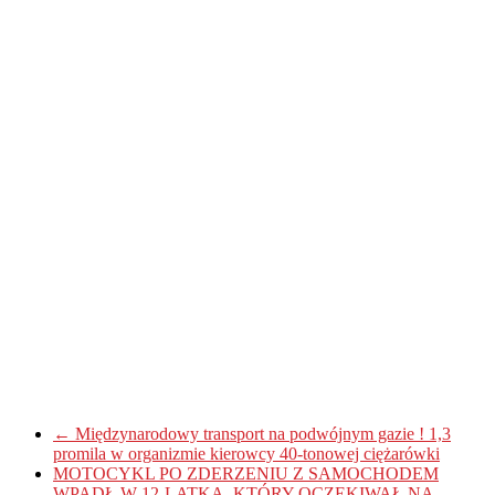
←
Międzynarodowy transport na podwójnym gazie ! 1,3
promila w organizmie kierowcy 40-tonowej ciężarówki
MOTOCYKL PO ZDERZENIU Z SAMOCHODEM
WPADŁ W 12-LATKA, KTÓRY OCZEKIWAŁ NA