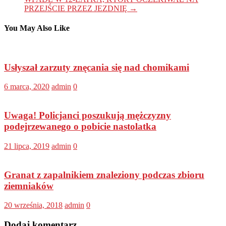
PRZEJŚCIE PRZEZ JEZDNIĘ
→
You May Also Like
Usłyszał zarzuty znęcania się nad chomikami
6 marca, 2020
admin
0
Uwaga! Policjanci poszukują mężczyzny
podejrzewanego o pobicie nastolatka
21 lipca, 2019
admin
0
Granat z zapalnikiem znaleziony podczas zbioru
ziemniaków
20 września, 2018
admin
0
Dodaj komentarz