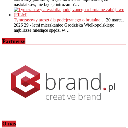
nastolatków, nie będąc intruzami?…
Tymczasowy areszt dla podejrzanego o brutalne…
20 marca,
2026
29 - letni mieszkaniec Grodziska Wielkopolskiego
najbliższe miesiące spędzi w…
Partnerzy
O nas