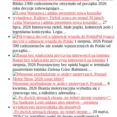
Blisko 2300 cudzoziemców otrzymało od początku 2026
roku decyzje zobowiązujące…
Legia Warszawa i adidas prezentują nową koszulkę…
27
lipca, 2026
Intensywna zieleń, białe prążki, kołnierzyk polo i
legendarna koniczynka. Legia…
Pół tysiąca
decyzji o odmowie wjazdu do Polski
1 sierpnia, 2026
Ponad
500 cudzoziemców nie zostało wpuszczonych do Polski od
początku…
Bagaż bez właściciela przyczyną interwencji na lotnisku
1
sierpnia, 2026
Pozostawiony bez opieki bagaż w terminalu
pasażerskim lotniska Zielona Góra–Babimost…
Wiosenne przebudzenie w stolicy motoryzacji. Poznań…
8
kwietnia, 2026
Branża motoryzacyjna wybudza się z
zimowego snu, a miłośnicy adrenaliny…
„Po dwóch stronach ekranu, po jednej stronie…
20 marca,
2026
Czy potrafimy wejść do świata współczesnych