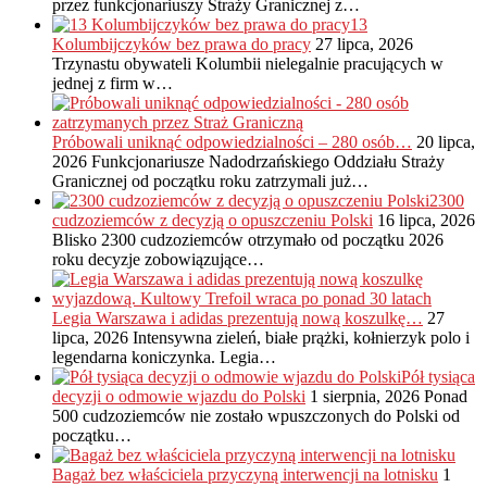
przez funkcjonariuszy Straży Granicznej z…
13
Kolumbijczyków bez prawa do pracy
27 lipca, 2026
Trzynastu obywateli Kolumbii nielegalnie pracujących w
jednej z firm w…
Próbowali uniknąć odpowiedzialności – 280 osób…
20 lipca,
2026
Funkcjonariusze Nadodrzańskiego Oddziału Straży
Granicznej od początku roku zatrzymali już…
2300
cudzoziemców z decyzją o opuszczeniu Polski
16 lipca, 2026
Blisko 2300 cudzoziemców otrzymało od początku 2026
roku decyzje zobowiązujące…
Legia Warszawa i adidas prezentują nową koszulkę…
27
lipca, 2026
Intensywna zieleń, białe prążki, kołnierzyk polo i
legendarna koniczynka. Legia…
Pół tysiąca
decyzji o odmowie wjazdu do Polski
1 sierpnia, 2026
Ponad
500 cudzoziemców nie zostało wpuszczonych do Polski od
początku…
Bagaż bez właściciela przyczyną interwencji na lotnisku
1