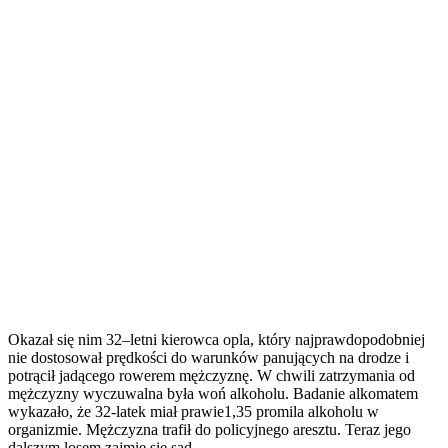
Okazał się nim 32–letni kierowca opla, który najprawdopodobniej
nie dostosował prędkości do warunków panujących na drodze i
potrącił jadącego rowerem mężczyznę. W chwili zatrzymania od
mężczyzny wyczuwalna była woń alkoholu. Badanie alkomatem
wykazało, że 32-latek miał prawie1,35 promila alkoholu w
organizmie. Mężczyzna trafił do policyjnego aresztu. Teraz jego
dalszym losem zajmie się sąd.