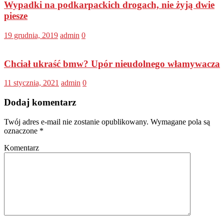
Wypadki na podkarpackich drogach, nie żyją dwie
piesze
19 grudnia, 2019
admin
0
Chciał ukraść bmw? Upór nieudolnego włamywacza
11 stycznia, 2021
admin
0
Dodaj komentarz
Twój adres e-mail nie zostanie opublikowany.
Wymagane pola są
oznaczone
*
Komentarz