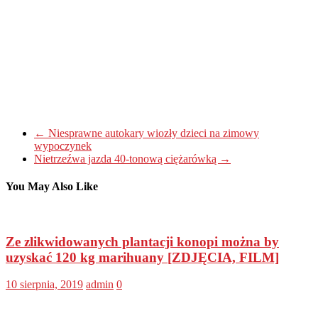
←
Niesprawne autokary wiozły dzieci na zimowy
wypoczynek
Nietrzeźwa jazda 40-tonową ciężarówką
→
You May Also Like
Ze zlikwidowanych plantacji konopi można by
uzyskać 120 kg marihuany [ZDJĘCIA, FILM]
10 sierpnia, 2019
admin
0