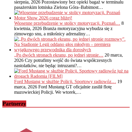
sierpnia, 2026
Pozostawiony bez opieki bagaż w terminalu
pasażerskim lotniska Zielona Góra–Babimost…
Wiosenne przebudzenie w stolicy motoryzacji. Poznań…
8
kwietnia, 2026
Branża motoryzacyjna wybudza się z
zimowego snu, a miłośnicy adrenaliny…
„Po dwóch stronach ekranu, po jednej stronie…
20 marca,
2026
Czy potrafimy wejść do świata współczesnych
nastolatków, nie będąc intruzami?…
Ford Mustang w służbie Policji. Sportowy radiowóz…
19
marca, 2026
Ford Mustang GT oficjalnie zasilił flotę
mazowieckiej Policji. We wtorek,…
Partnerzy