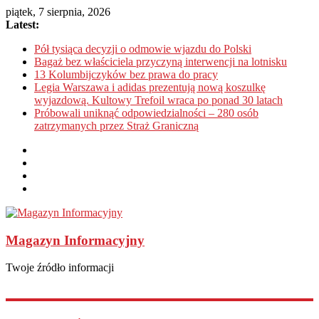
piątek, 7 sierpnia, 2026
Latest:
Pół tysiąca decyzji o odmowie wjazdu do Polski
Bagaż bez właściciela przyczyną interwencji na lotnisku
13 Kolumbijczyków bez prawa do pracy
Legia Warszawa i adidas prezentują nową koszulkę
wyjazdową. Kultowy Trefoil wraca po ponad 30 latach
Próbowali uniknąć odpowiedzialności – 280 osób
zatrzymanych przez Straż Graniczną
Magazyn Informacyjny
Twoje źródło informacji