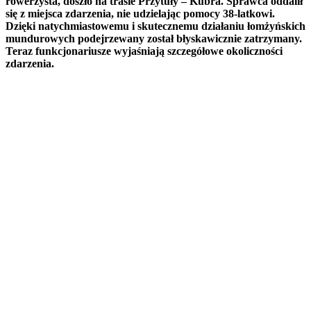
rowerzysta, doszło na trasie Przytuły – Kubra. Sprawca oddalił
się z miejsca zdarzenia, nie udzielając pomocy 38-latkowi.
Dzięki natychmiastowemu i skutecznemu działaniu łomżyńskich
mundurowych podejrzewany został błyskawicznie zatrzymany.
Teraz funkcjonariusze wyjaśniają szczegółowe okoliczności
zdarzenia.