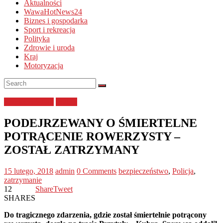
Aktualności
WawaHotNews24
Biznes i gospodarka
Sport i rekreacja
Polityka
Zdrowie i uroda
Kraj
Motoryzacja
bezpieczeństwo
Policja
PODEJRZEWANY O ŚMIERTELNE
POTRĄCENIE ROWERZYSTY –
ZOSTAŁ ZATRZYMANY
15 lutego, 2018
admin
0 Comments
bezpieczeństwo
,
Policja
,
zatrzymanie
12
Share
Tweet
SHARES
Do tragicznego zdarzenia, gdzie został śmiertelnie potrącony