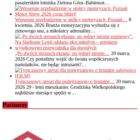
pasażerskim lotniska Zielona Góra–Babimost…
Wiosenne przebudzenie w stolicy motoryzacji. Poznań…
8
kwietnia, 2026
Branża motoryzacyjna wybudza się z
zimowego snu, a miłośnicy adrenaliny…
„Po dwóch stronach ekranu, po jednej stronie…
20 marca,
2026
Czy potrafimy wejść do świata współczesnych
nastolatków, nie będąc intruzami?…
Tymczasowy areszt dla podejrzanego o brutalne…
20 marca,
2026
29 - letni mieszkaniec Grodziska Wielkopolskiego
najbliższe miesiące spędzi w…
Partnerzy