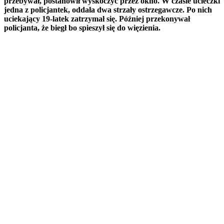
przebywał, postanowił wyskoczyć przez okno. W czasie ucieczki
jedna z policjantek, oddała dwa strzały ostrzegawcze. Po nich
uciekający 19-latek zatrzymał się. Później przekonywał
policjanta, że biegł bo spieszył się do więzienia.