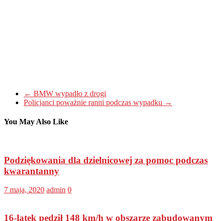
←
BMW wypadło z drogi
Policjanci poważnie ranni podczas wypadku
→
You May Also Like
Podziękowania dla dzielnicowej za pomoc podczas
kwarantanny
7 maja, 2020
admin
0
16-latek pędził 148 km/h w obszarze zabudowanym