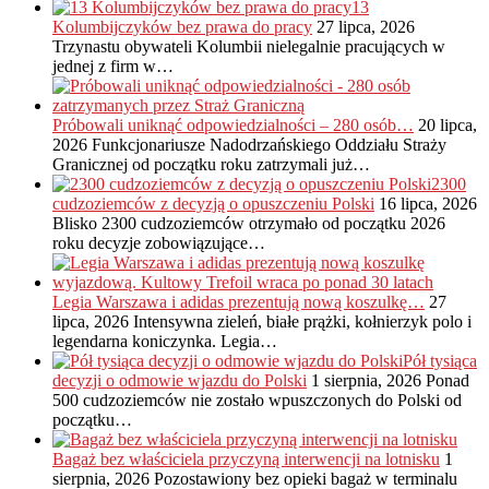
13
Kolumbijczyków bez prawa do pracy
27 lipca, 2026
Trzynastu obywateli Kolumbii nielegalnie pracujących w
jednej z firm w…
Próbowali uniknąć odpowiedzialności – 280 osób…
20 lipca,
2026
Funkcjonariusze Nadodrzańskiego Oddziału Straży
Granicznej od początku roku zatrzymali już…
2300
cudzoziemców z decyzją o opuszczeniu Polski
16 lipca, 2026
Blisko 2300 cudzoziemców otrzymało od początku 2026
roku decyzje zobowiązujące…
Legia Warszawa i adidas prezentują nową koszulkę…
27
lipca, 2026
Intensywna zieleń, białe prążki, kołnierzyk polo i
legendarna koniczynka. Legia…
Pół tysiąca
decyzji o odmowie wjazdu do Polski
1 sierpnia, 2026
Ponad
500 cudzoziemców nie zostało wpuszczonych do Polski od
początku…
Bagaż bez właściciela przyczyną interwencji na lotnisku
1
sierpnia, 2026
Pozostawiony bez opieki bagaż w terminalu