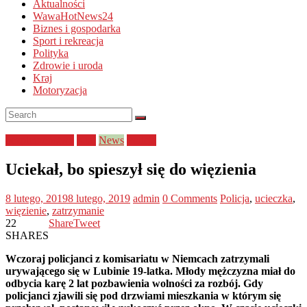
Aktualności
WawaHotNews24
Biznes i gospodarka
Sport i rekreacja
Polityka
Zdrowie i uroda
Kraj
Motoryzacja
bezpieczeństwo
Kraj
News
Policja
Uciekał, bo spieszył się do więzienia
8 lutego, 2019
8 lutego, 2019
admin
0 Comments
Policja
,
ucieczka
,
więzienie
,
zatrzymanie
22
Share
Tweet
SHARES
Wczoraj policjanci z komisariatu w Niemcach zatrzymali
urywającego się w Lubinie 19-latka. Młody mężczyzna miał do
odbycia karę 2 lat pozbawienia wolności za rozbój. Gdy
policjanci zjawili się pod drzwiami mieszkania w którym się