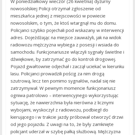
W poniedziałkowy wieczór (26 kwietnia) dyżurny
nowosolskiej Policji otrzymał zgłoszenie od
mieszkańca jednej z miejscowości w powiecie
nowosolskim, o tym, że ktoś wtargnął mu do domu.
Policjanci szybko pojechali pod wskazany w interwencji
adres. Dojeżdżając na miejsce zauważyli, jak na widok
radiowozu mężczyzna wybiega z posesji i wsiada do
samochodu. Funkcjonariusze włączyli sygnały świetlne i
dźwiękowe, by zatrzymać go do kontroli drogowej.
Pojazd gwałtownie odjechał i zaczął uciekać w kierunku
lasu. Policjanci prowadzili pościg za nim drogą
szutrową, lecz ten pomimo sygnałów, nadal się nie
zatrzymywał. W pewnym momencie funkcjonariusz
ogniwa patrolowo – interwencyjnego wykorzystując
sytuację, że nawierzchnia była nierówna z licznymi
wybojami, wyskoczył z radiowozu, podbiegł do
kierującego i w trakcie jazdy próbował otworzyć drzwi
od jego pojazdu. Z uwagi na to, że były zamknięte
policjant uderzał w szybę pałką służbową. Mężczyzna