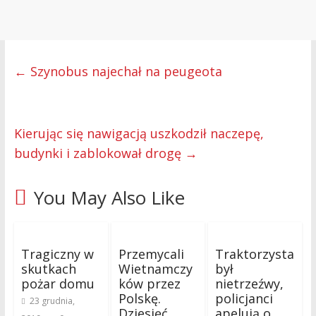
←
Szynobus najechał na peugeota
Kierując się nawigacją uszkodził naczepę,
budynki i zablokował drogę
→
You May Also Like
Tragiczny w
Przemycali
Traktorzysta
skutkach
Wietnamczy
był
pożar domu
ków przez
nietrzeźwy,
Polskę.
policjanci
23 grudnia,
Dziesięć
apelują o