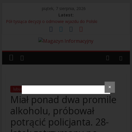
piątek, 7 sierpnia, 2026
Latest:
Pół tysiąca decyzji o odmowie wjazdu do Polski
Bagaż bez właściciela przyczyną interwencji na lotnisku
13 Kolumbijczyków bez prawa do pracy
Legia Warszawa i adidas prezentują nową koszulkę
wyjazdową. Kultowy Trefoil wraca po ponad 30 latach
Próbowali uniknąć odpowiedzialności – 280 osób
zatrzymanych przez Straż Graniczną
✕
lubuskie
Policja
Miał ponad dwa promile
alkoholu, próbował
potrącić policjanta. 28-