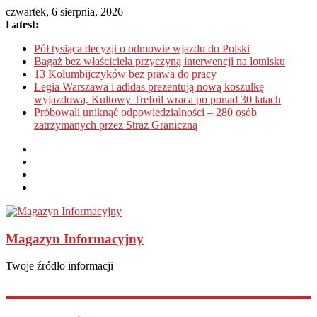
czwartek, 6 sierpnia, 2026
Latest:
Pół tysiąca decyzji o odmowie wjazdu do Polski
Bagaż bez właściciela przyczyną interwencji na lotnisku
13 Kolumbijczyków bez prawa do pracy
Legia Warszawa i adidas prezentują nową koszulkę
wyjazdową. Kultowy Trefoil wraca po ponad 30 latach
Próbowali uniknąć odpowiedzialności – 280 osób
zatrzymanych przez Straż Graniczną
Magazyn Informacyjny
Twoje źródło informacji