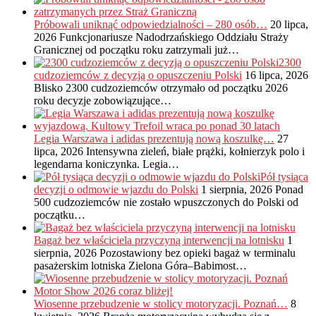
Próbowali uniknąć odpowiedzialności – 280 osób…
20 lipca,
2026
Funkcjonariusze Nadodrzańskiego Oddziału Straży
Granicznej od początku roku zatrzymali już…
2300
cudzoziemców z decyzją o opuszczeniu Polski
16 lipca, 2026
Blisko 2300 cudzoziemców otrzymało od początku 2026
roku decyzje zobowiązujące…
Legia Warszawa i adidas prezentują nową koszulkę…
27
lipca, 2026
Intensywna zieleń, białe prążki, kołnierzyk polo i
legendarna koniczynka. Legia…
Pół tysiąca
decyzji o odmowie wjazdu do Polski
1 sierpnia, 2026
Ponad
500 cudzoziemców nie zostało wpuszczonych do Polski od
początku…
Bagaż bez właściciela przyczyną interwencji na lotnisku
1
sierpnia, 2026
Pozostawiony bez opieki bagaż w terminalu
pasażerskim lotniska Zielona Góra–Babimost…
Wiosenne przebudzenie w stolicy motoryzacji. Poznań…
8