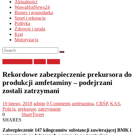
Aktualności
WawaHotNews24
Biznes i gospodarka
Sport i rekreacja
Polityka
Zdrowie i uroda
Kraj
Motoryzacja
bezpieczeństwo
CBŚP
Policja
Rekordowe zabezpieczenie prekursora do
produkcji amfetaminy – podejrzani
zostali zatrzymani
19 lutego, 2018
admin
0 Comments
amfetamina
,
CBŚP
,
KAS
,
Policja
,
prekursor
,
zatrzymanie
0
Share
Tweet
SHARES
Zabezpieczenie 147 kilogramów substancji zawierającej BMK i