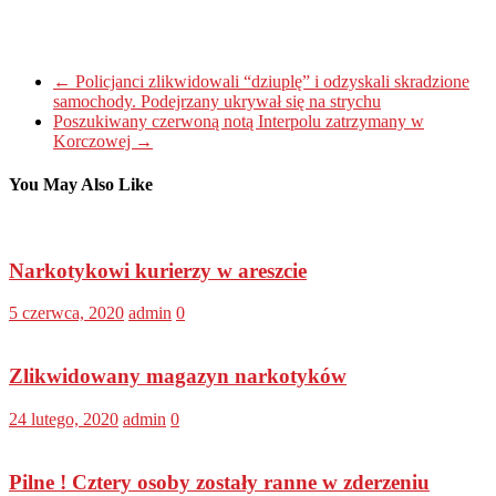
←
Policjanci zlikwidowali “dziuplę” i odzyskali skradzione
samochody. Podejrzany ukrywał się na strychu
Poszukiwany czerwoną notą Interpolu zatrzymany w
Korczowej
→
You May Also Like
Narkotykowi kurierzy w areszcie
5 czerwca, 2020
admin
0
Zlikwidowany magazyn narkotyków
24 lutego, 2020
admin
0
Pilne ! Cztery osoby zostały ranne w zderzeniu