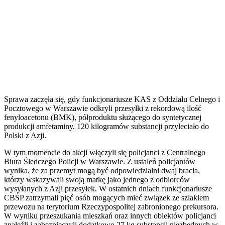
Sprawa zaczęła się, gdy funkcjonariusze KAS z Oddziału Celnego i
Pocztowego w Warszawie odkryli przesyłki z rekordową ilość
fenyloacetonu (BMK), półproduktu służącego do syntetycznej
produkcji amfetaminy. 120 kilogramów substancji przyleciało do
Polski z Azji.
W tym momencie do akcji włączyli się policjanci z Centralnego
Biura Śledczego Policji w Warszawie. Z ustaleń policjantów
wynika, że za przemyt mogą być odpowiedzialni dwaj bracia,
którzy wskazywali swoją matkę jako jednego z odbiorców
wysyłanych z Azji przesyłek. W ostatnich dniach funkcjonariusze
CBŚP zatrzymali pięć osób mogących mieć związek ze szlakiem
przewozu na terytorium Rzeczypospolitej zabronionego prekursora.
W wyniku przeszukania mieszkań oraz innych obiektów policjanci
znaleźli i zabezpieczyli dodatkowo 27 kg substancji niezbędnych w