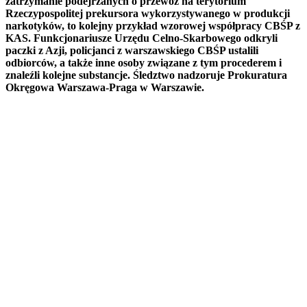
zatrzymanie podejrzanych o przewóz na terytorium
Rzeczypospolitej prekursora wykorzystywanego w produkcji
narkotyków, to kolejny przykład wzorowej współpracy CBŚP z
KAS. Funkcjonariusze Urzędu Celno-Skarbowego odkryli
paczki z Azji, policjanci z warszawskiego CBŚP ustalili
odbiorców, a także inne osoby związane z tym procederem i
znaleźli kolejne substancje. Śledztwo nadzoruje Prokuratura
Okręgowa Warszawa-Praga w Warszawie.