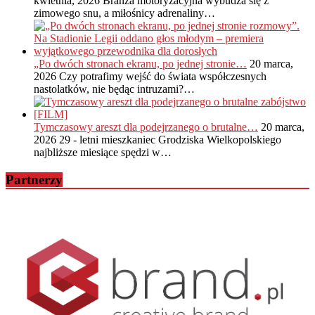
kwietnia, 2026
Branża motoryzacyjna wybudza się z
zimowego snu, a miłośnicy adrenaliny…
„Po dwóch stronach ekranu, po jednej stronie…
20 marca,
2026
Czy potrafimy wejść do świata współczesnych
nastolatków, nie będąc intruzami?…
Tymczasowy areszt dla podejrzanego o brutalne…
20 marca,
2026
29 - letni mieszkaniec Grodziska Wielkopolskiego
najbliższe miesiące spędzi w…
Partnerzy