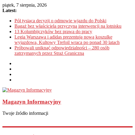
piątek, 7 sierpnia, 2026
Latest:
Pół tysiąca decyzji o odmowie wjazdu do Polski
Bagaż bez właściciela przyczyną interwencji na lotnisku
13 Kolumbijczyków bez prawa do pracy
Legia Warszawa i adidas prezentują nową koszulkę
wyjazdową. Kultowy Trefoil wraca po ponad 30 latach
Próbowali uniknąć odpowiedzialności – 280 osób
zatrzymanych przez Straż Graniczną
Magazyn Informacyjny
Twoje źródło informacji