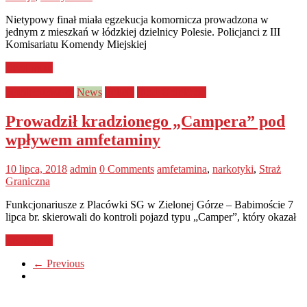
Nietypowy finał miała egzekucja komornicza prowadzona w
jednym z mieszkań w łódzkiej dzielnicy Polesie. Policjanci z III
Komisariatu Komendy Miejskiej
Read more
bezpieczeństwo
News
Policja
Straż Graniczna
Prowadził kradzionego „Campera” pod
wpływem amfetaminy
10 lipca, 2018
admin
0 Comments
amfetamina
,
narkotyki
,
Straż
Graniczna
Funkcjonariusze z Placówki SG w Zielonej Górze – Babimoście 7
lipca br. skierowali do kontroli pojazd typu „Camper”, który okazał
Read more
← Previous