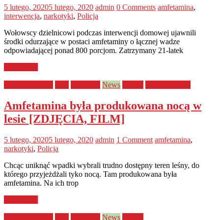
5 lutego, 2020
5 lutego, 2020
admin
0 Comments
amfetamina
,
interwencja
,
narkotyki
,
Policja
Wołowscy dzielnicowi podczas interwencji domowej ujawnili
środki odurzające w postaci amfetaminy o łącznej wadze
odpowiadającej ponad 800 porcjom. Zatrzymany 21-latek
Read more
bezpieczeństwo
Kraj
narkotyki
News
Policja
Uncategorized
Amfetamina była produkowana nocą w
lesie [ZDJĘCIA, FILM]
5 lutego, 2020
5 lutego, 2020
admin
1 Comment
amfetamina
,
narkotyki
,
Policja
Chcąc uniknąć wpadki wybrali trudno dostępny teren leśny, do
którego przyjeżdżali tyko nocą. Tam produkowana była
amfetamina. Na ich trop
Read more
bezpieczeństwo
Kraj
narkotyki
News
Policja