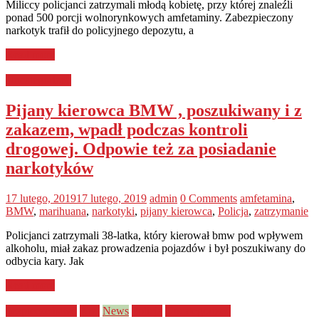
Miliccy policjanci zatrzymali młodą kobietę, przy której znaleźli
ponad 500 porcji wolnorynkowych amfetaminy. Zabezpieczony
narkotyk trafił do policyjnego depozytu, a
Read more
Uncategorized
Pijany kierowca BMW , poszukiwany i z
zakazem, wpadł podczas kontroli
drogowej. Odpowie też za posiadanie
narkotyków
17 lutego, 2019
17 lutego, 2019
admin
0 Comments
amfetamina
,
BMW
,
marihuana
,
narkotyki
,
pijany kierowca
,
Policja
,
zatrzymanie
Policjanci zatrzymali 38-latka, który kierował bmw pod wpływem
alkoholu, miał zakaz prowadzenia pojazdów i był poszukiwany do
odbycia kary. Jak
Read more
bezpieczeństwo
Kraj
News
Policja
Uncategorized