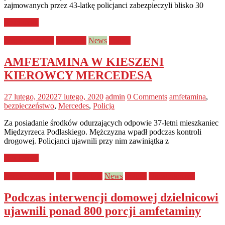
zajmowanych przez 43-latkę policjanci zabezpieczyli blisko 30
Read more
bezpieczeństwo
narkotyki
News
Policja
AMFETAMINA W KIESZENI
KIEROWCY MERCEDESA
27 lutego, 2020
27 lutego, 2020
admin
0 Comments
amfetamina
,
bezpieczeństwo
,
Mercedes
,
Policja
Za posiadanie środków odurzających odpowie 37-letni mieszkaniec
Międzyrzeca Podlaskiego. Mężczyzna wpadł podczas kontroli
drogowej. Policjanci ujawnili przy nim zawiniątka z
Read more
bezpieczeństwo
Kraj
narkotyki
News
Policja
Uncategorized
Podczas interwencji domowej dzielnicowi
ujawnili ponad 800 porcji amfetaminy