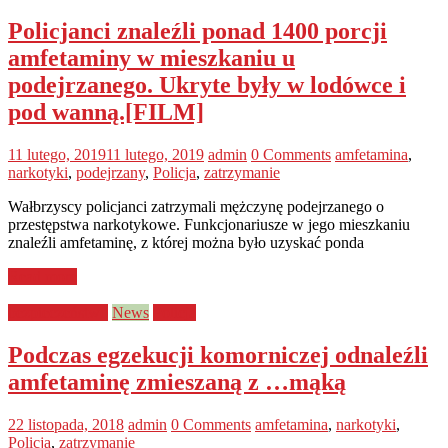
Policjanci znaleźli ponad 1400 porcji
amfetaminy w mieszkaniu u
podejrzanego. Ukryte były w lodówce i
pod wanną.[FILM]
11 lutego, 2019
11 lutego, 2019
admin
0 Comments
amfetamina
,
narkotyki
,
podejrzany
,
Policja
,
zatrzymanie
Wałbrzyscy policjanci zatrzymali mężczynę podejrzanego o
przestępstwa narkotykowe. Funkcjonariusze w jego mieszkaniu
znaleźli amfetaminę, z której można było uzyskać ponda
Read more
bezpieczeństwo
News
Policja
Podczas egzekucji komorniczej odnaleźli
amfetaminę zmieszaną z …mąką
22 listopada, 2018
admin
0 Comments
amfetamina
,
narkotyki
,
Policja
,
zatrzymanie