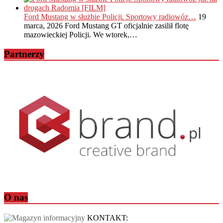
Ford Mustang w służbie Policji. Sportowy radiowóz…
19
marca, 2026
Ford Mustang GT oficjalnie zasilił flotę
mazowieckiej Policji. We wtorek,…
Partnerzy
O nas
KONTAKT: