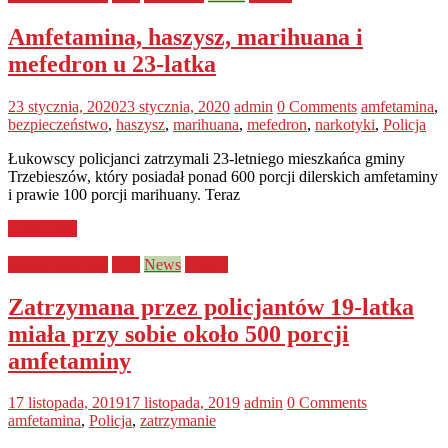
Amfetamina, haszysz, marihuana i
mefedron u 23-latka
23 stycznia, 2020
23 stycznia, 2020
admin
0 Comments
amfetamina
,
bezpieczeństwo
,
haszysz
,
marihuana
,
mefedron
,
narkotyki
,
Policja
Łukowscy policjanci zatrzymali 23-letniego mieszkańca gminy
Trzebieszów, który posiadał ponad 600 porcji dilerskich amfetaminy
i prawie 100 porcji marihuany. Teraz
Read more
bezpieczeństwo
Kraj
News
Policja
Zatrzymana przez policjantów 19-latka
miała przy sobie około 500 porcji
amfetaminy
17 listopada, 2019
17 listopada, 2019
admin
0 Comments
amfetamina
,
Policja
,
zatrzymanie