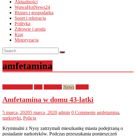
Aktualności
WawaHotNews24
Biznes i gospodarka
Sport i rekreacja
Polityka
Zdrowie i uroda
Kraj
Motoryzacja
amfetamina
bezpieczeństwo
Kraj
narkotyki
News
Policja
Amfetamina w domu 43-latki
5 marca, 2020
5 marca, 2020
admin
0 Comments
amfetamina
,
narkotyki
,
Policja
Kryminalni z Nysy zatrzymali mieszkankę miasta podejrzaną o
posiadanie narkotyków. Podczas przeszukania pomieszczeń