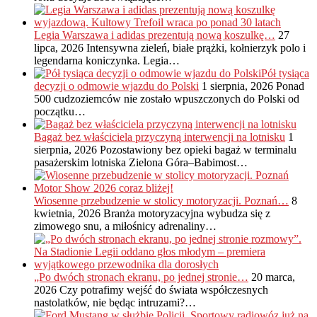
Legia Warszawa i adidas prezentują nową koszulkę…
27
lipca, 2026
Intensywna zieleń, białe prążki, kołnierzyk polo i
legendarna koniczynka. Legia…
Pół tysiąca
decyzji o odmowie wjazdu do Polski
1 sierpnia, 2026
Ponad
500 cudzoziemców nie zostało wpuszczonych do Polski od
początku…
Bagaż bez właściciela przyczyną interwencji na lotnisku
1
sierpnia, 2026
Pozostawiony bez opieki bagaż w terminalu
pasażerskim lotniska Zielona Góra–Babimost…
Wiosenne przebudzenie w stolicy motoryzacji. Poznań…
8
kwietnia, 2026
Branża motoryzacyjna wybudza się z
zimowego snu, a miłośnicy adrenaliny…
„Po dwóch stronach ekranu, po jednej stronie…
20 marca,
2026
Czy potrafimy wejść do świata współczesnych
nastolatków, nie będąc intruzami?…