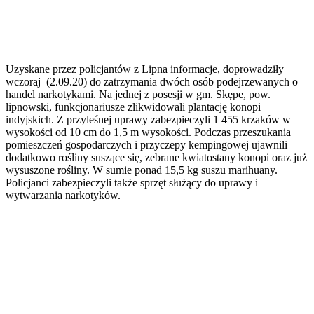
Uzyskane przez policjantów z Lipna informacje, doprowadziły
wczoraj (2.09.20) do zatrzymania dwóch osób podejrzewanych o
handel narkotykami. Na jednej z posesji w gm. Skępe, pow.
lipnowski, funkcjonariusze zlikwidowali plantację konopi
indyjskich. Z przyleśnej uprawy zabezpieczyli 1 455 krzaków w
wysokości od 10 cm do 1,5 m wysokości. Podczas przeszukania
pomieszczeń gospodarczych i przyczepy kempingowej ujawnili
dodatkowo rośliny suszące się, zebrane kwiatostany konopi oraz już
wysuszone rośliny. W sumie ponad 15,5 kg suszu marihuany.
Policjanci zabezpieczyli także sprzęt służący do uprawy i
wytwarzania narkotyków.