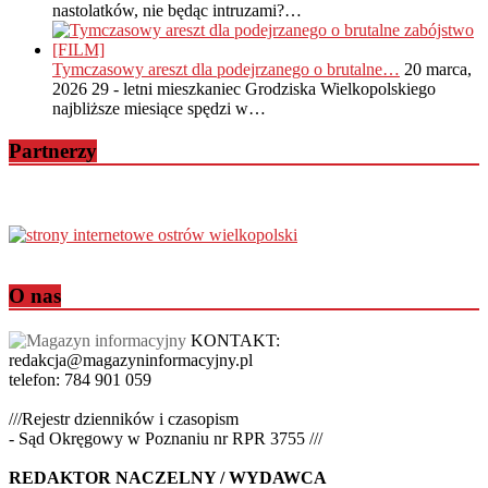
nastolatków, nie będąc intruzami?…
Tymczasowy areszt dla podejrzanego o brutalne…
20 marca,
2026
29 - letni mieszkaniec Grodziska Wielkopolskiego
najbliższe miesiące spędzi w…
Partnerzy
O nas
KONTAKT:
redakcja@magazyninformacyjny.pl
telefon: 784 901 059
///Rejestr dzienników i czasopism
- Sąd Okręgowy w Poznaniu nr RPR 3755 ///
REDAKTOR NACZELNY / WYDAWCA