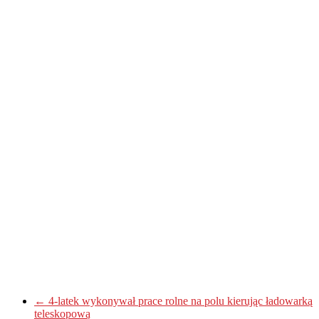
←
4-latek wykonywał prace rolne na polu kierując ładowarką
teleskopową