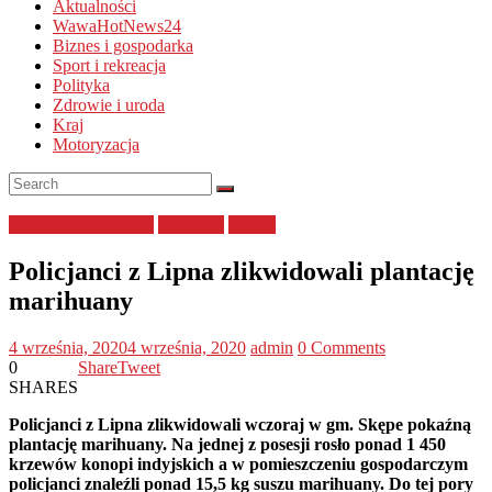
Aktualności
WawaHotNews24
Biznes i gospodarka
Sport i rekreacja
Polityka
Zdrowie i uroda
Kraj
Motoryzacja
kujawsko-pomorskie
narkotyki
Policja
Policjanci z Lipna zlikwidowali plantację
marihuany
4 września, 2020
4 września, 2020
admin
0 Comments
0
Share
Tweet
SHARES
Policjanci z Lipna zlikwidowali wczoraj w gm. Skępe pokaźną
plantację marihuany. Na jednej z posesji rosło ponad 1 450
krzewów konopi indyjskich a w pomieszczeniu gospodarczym
policjanci znaleźli ponad 15,5 kg suszu marihuany. Do tej pory