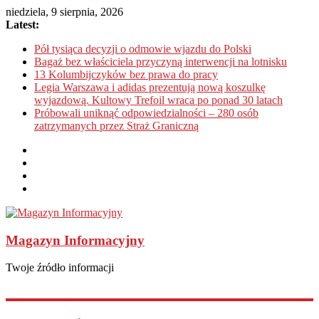
niedziela, 9 sierpnia, 2026
Latest:
Pół tysiąca decyzji o odmowie wjazdu do Polski
Bagaż bez właściciela przyczyną interwencji na lotnisku
13 Kolumbijczyków bez prawa do pracy
Legia Warszawa i adidas prezentują nową koszulkę
wyjazdową. Kultowy Trefoil wraca po ponad 30 latach
Próbowali uniknąć odpowiedzialności – 280 osób
zatrzymanych przez Straż Graniczną
Magazyn Informacyjny
Twoje źródło informacji