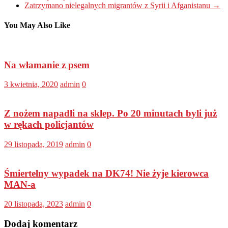
Zatrzymano nielegalnych migrantów z Syrii i Afganistanu
→
You May Also Like
Na włamanie z psem
3 kwietnia, 2020
admin
0
Z nożem napadli na sklep. Po 20 minutach byli już
w rękach policjantów
29 listopada, 2019
admin
0
Śmiertelny wypadek na DK74! Nie żyje kierowca
MAN-a
20 listopada, 2023
admin
0
Dodaj komentarz