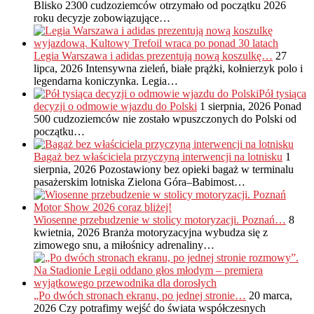
Blisko 2300 cudzoziemców otrzymało od początku 2026
roku decyzje zobowiązujące…
Legia Warszawa i adidas prezentują nową koszulkę…
27
lipca, 2026
Intensywna zieleń, białe prążki, kołnierzyk polo i
legendarna koniczynka. Legia…
Pół tysiąca
decyzji o odmowie wjazdu do Polski
1 sierpnia, 2026
Ponad
500 cudzoziemców nie zostało wpuszczonych do Polski od
początku…
Bagaż bez właściciela przyczyną interwencji na lotnisku
1
sierpnia, 2026
Pozostawiony bez opieki bagaż w terminalu
pasażerskim lotniska Zielona Góra–Babimost…
Wiosenne przebudzenie w stolicy motoryzacji. Poznań…
8
kwietnia, 2026
Branża motoryzacyjna wybudza się z
zimowego snu, a miłośnicy adrenaliny…
„Po dwóch stronach ekranu, po jednej stronie…
20 marca,
2026
Czy potrafimy wejść do świata współczesnych