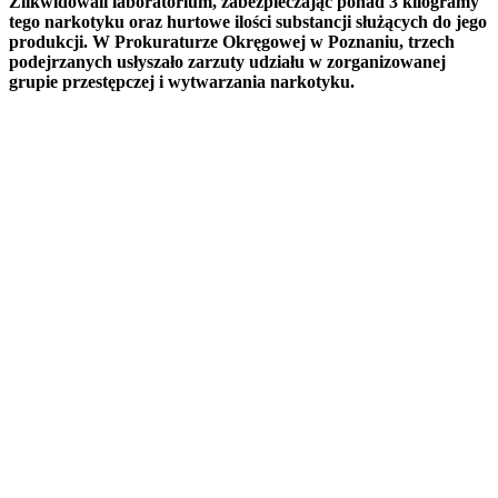
Zlikwidowali laboratorium, zabezpieczając ponad 3 kilogramy
tego narkotyku oraz hurtowe ilości substancji służących do jego
produkcji. W Prokuraturze Okręgowej w Poznaniu, trzech
podejrzanych usłyszało zarzuty udziału w zorganizowanej
grupie przestępczej i wytwarzania narkotyku.