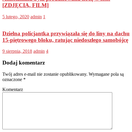
[ZDJĘCIA, FILM]
5 lutego, 2020
admin
1
Dzielna policjantka przywiązała się do liny na dachu
15-piętrowego bloku, ratując niedoszłego samobójcę
9 sierpnia, 2018
admin
4
Dodaj komentarz
Twój adres e-mail nie zostanie opublikowany.
Wymagane pola są
oznaczone
*
Komentarz