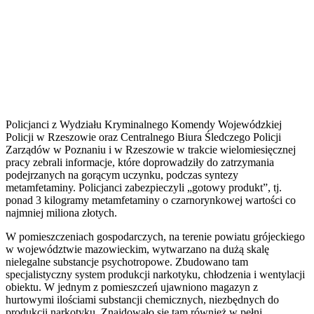
Policjanci z Wydziału Kryminalnego Komendy Wojewódzkiej
Policji w Rzeszowie oraz Centralnego Biura Śledczego Policji
Zarządów w Poznaniu i w Rzeszowie w trakcie wielomiesięcznej
pracy zebrali informacje, które doprowadziły do zatrzymania
podejrzanych na gorącym uczynku, podczas syntezy
metamfetaminy. Policjanci zabezpieczyli „gotowy produkt”, tj.
ponad 3 kilogramy metamfetaminy o czarnorynkowej wartości co
najmniej miliona złotych.
W pomieszczeniach gospodarczych, na terenie powiatu grójeckiego
w województwie mazowieckim, wytwarzano na dużą skalę
nielegalne substancje psychotropowe. Zbudowano tam
specjalistyczny system produkcji narkotyku, chłodzenia i wentylacji
obiektu. W jednym z pomieszczeń ujawniono magazyn z
hurtowymi ilościami substancji chemicznych, niezbędnych do
produkcji narkotyku. Znajdowało się tam również w pełni