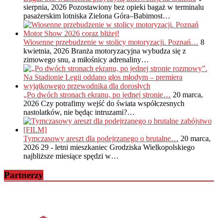
sierpnia, 2026
Pozostawiony bez opieki bagaż w terminalu
pasażerskim lotniska Zielona Góra–Babimost…
Wiosenne przebudzenie w stolicy motoryzacji. Poznań…
8
kwietnia, 2026
Branża motoryzacyjna wybudza się z
zimowego snu, a miłośnicy adrenaliny…
„Po dwóch stronach ekranu, po jednej stronie…
20 marca,
2026
Czy potrafimy wejść do świata współczesnych
nastolatków, nie będąc intruzami?…
Tymczasowy areszt dla podejrzanego o brutalne…
20 marca,
2026
29 - letni mieszkaniec Grodziska Wielkopolskiego
najbliższe miesiące spędzi w…
Partnerzy