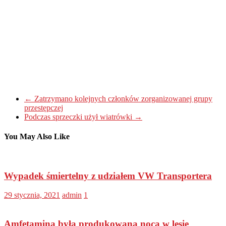
←
Zatrzymano kolejnych członków zorganizowanej grupy
przestępczej
Podczas sprzeczki użył wiatrówki
→
You May Also Like
Wypadek śmiertelny z udziałem VW Transportera
29 stycznia, 2021
admin
1
Amfetamina była produkowana nocą w lesie