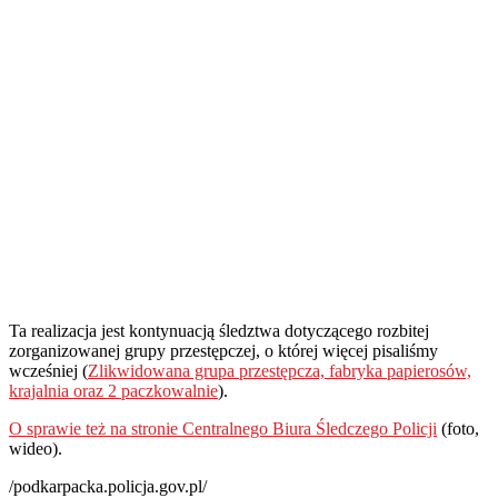
Ta realizacja jest kontynuacją śledztwa dotyczącego rozbitej
zorganizowanej grupy przestępczej, o której więcej pisaliśmy
wcześniej (
Zlikwidowana grupa przestępcza, fabryka papierosów,
krajalnia oraz 2 paczkowalnie
).
O sprawie też na stronie Centralnego Biura Śledczego Policji
(foto,
wideo).
/podkarpacka.policja.gov.pl/