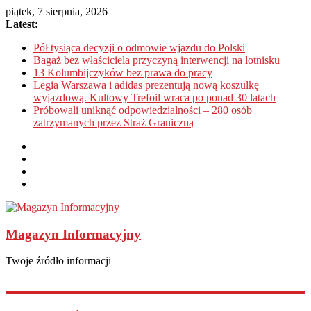
piątek, 7 sierpnia, 2026
Latest:
Pół tysiąca decyzji o odmowie wjazdu do Polski
Bagaż bez właściciela przyczyną interwencji na lotnisku
13 Kolumbijczyków bez prawa do pracy
Legia Warszawa i adidas prezentują nową koszulkę
wyjazdową. Kultowy Trefoil wraca po ponad 30 latach
Próbowali uniknąć odpowiedzialności – 280 osób
zatrzymanych przez Straż Graniczną
Magazyn Informacyjny
Twoje źródło informacji