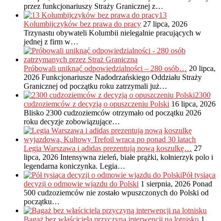
przez funkcjonariuszy Straży Granicznej z…
13
Kolumbijczyków bez prawa do pracy
27 lipca, 2026
Trzynastu obywateli Kolumbii nielegalnie pracujących w
jednej z firm w…
Próbowali uniknąć odpowiedzialności – 280 osób…
20 lipca,
2026
Funkcjonariusze Nadodrzańskiego Oddziału Straży
Granicznej od początku roku zatrzymali już…
2300
cudzoziemców z decyzją o opuszczeniu Polski
16 lipca, 2026
Blisko 2300 cudzoziemców otrzymało od początku 2026
roku decyzje zobowiązujące…
Legia Warszawa i adidas prezentują nową koszulkę…
27
lipca, 2026
Intensywna zieleń, białe prążki, kołnierzyk polo i
legendarna koniczynka. Legia…
Pół tysiąca
decyzji o odmowie wjazdu do Polski
1 sierpnia, 2026
Ponad
500 cudzoziemców nie zostało wpuszczonych do Polski od
początku…
Bagaż bez właściciela przyczyną interwencji na lotnisku
1