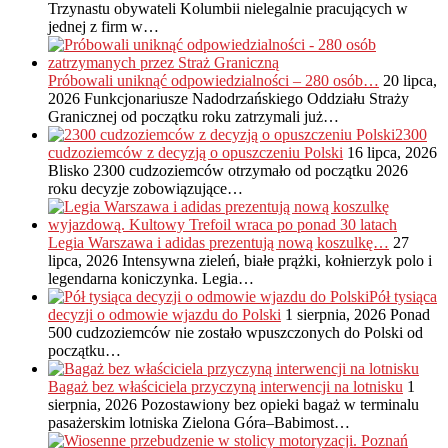
Trzynastu obywateli Kolumbii nielegalnie pracujących w
jednej z firm w…
Próbowali uniknąć odpowiedzialności – 280 osób…
20 lipca,
2026
Funkcjonariusze Nadodrzańskiego Oddziału Straży
Granicznej od początku roku zatrzymali już…
2300
cudzoziemców z decyzją o opuszczeniu Polski
16 lipca, 2026
Blisko 2300 cudzoziemców otrzymało od początku 2026
roku decyzje zobowiązujące…
Legia Warszawa i adidas prezentują nową koszulkę…
27
lipca, 2026
Intensywna zieleń, białe prążki, kołnierzyk polo i
legendarna koniczynka. Legia…
Pół tysiąca
decyzji o odmowie wjazdu do Polski
1 sierpnia, 2026
Ponad
500 cudzoziemców nie zostało wpuszczonych do Polski od
początku…
Bagaż bez właściciela przyczyną interwencji na lotnisku
1
sierpnia, 2026
Pozostawiony bez opieki bagaż w terminalu
pasażerskim lotniska Zielona Góra–Babimost…