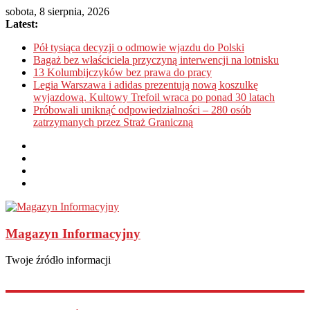
sobota, 8 sierpnia, 2026
Latest:
Pół tysiąca decyzji o odmowie wjazdu do Polski
Bagaż bez właściciela przyczyną interwencji na lotnisku
13 Kolumbijczyków bez prawa do pracy
Legia Warszawa i adidas prezentują nową koszulkę
wyjazdową. Kultowy Trefoil wraca po ponad 30 latach
Próbowali uniknąć odpowiedzialności – 280 osób
zatrzymanych przez Straż Graniczną
Magazyn Informacyjny
Twoje źródło informacji