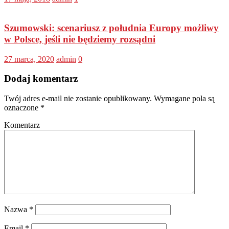
Szumowski: scenariusz z południa Europy możliwy
w Polsce, jeśli nie będziemy rozsądni
27 marca, 2020
admin
0
Dodaj komentarz
Twój adres e-mail nie zostanie opublikowany.
Wymagane pola są
oznaczone
*
Komentarz
Nazwa
*
Email
*