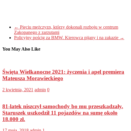
←
Pięciu mężczyzn, którzy dokonali rozboju w centrum
Zakopanego z zarzutami
Policyjny pościg za BMW. Kierowca pijany i na zakazie
→
You May Also Like
Święta Wielkanocne 2021: życzenia i apel premiera
Mateusza Morawieckiego
2 kwietnia, 2021
admin
0
81-latek niszczył samochody bo mu przeszkadzały.
Staruszek uszkodził 11 pojazdów na sumę około
18.000 zł.
17 maja, 2018
admin
1