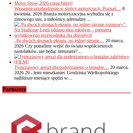
Wiosenne przebudzenie w stolicy motoryzacji. Poznań…
8
kwietnia, 2026
Branża motoryzacyjna wybudza się z
zimowego snu, a miłośnicy adrenaliny…
„Po dwóch stronach ekranu, po jednej stronie…
20 marca,
2026
Czy potrafimy wejść do świata współczesnych
nastolatków, nie będąc intruzami?…
Tymczasowy areszt dla podejrzanego o brutalne…
20 marca,
2026
29 - letni mieszkaniec Grodziska Wielkopolskiego
najbliższe miesiące spędzi w…
Partnerzy