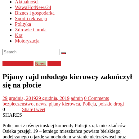
Aktualności
WawaHotNews24
Biznes i gospodarka
Sport i rekreacja
Polityka
Zdrowie i uroda
Kraj
Motoryzacja
bezpieczeństwo
News
Policja
Pijany rajd młodego kierowcy zakończył
się na płocie
29 grudnia, 2019
29 grudnia, 2019
admin
0 Comments
bezpieczeństwo
,
news
,
pijany kierowca
,
Policja
,
polskie drogi
0
Share
Tweet
SHARES
Policjanci z oświęcimskiej komendy Policji z rąk mieszkańców
Osieka przejęli 19 – letniego mieszkańca powiatu bielskiego,
podejrzanego o jazdę samochodem w stanie nietrzeźwości oraz