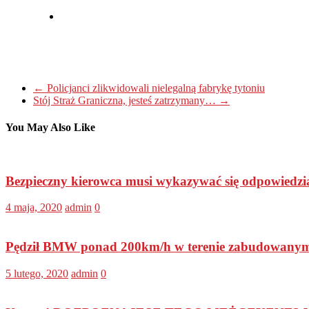
←
Policjanci zlikwidowali nielegalną fabrykę tytoniu
Stój Straż Graniczna, jesteś zatrzymany…
→
You May Also Like
Bezpieczny kierowca musi wykazywać się odpowiedzialn
4 maja, 2020
admin
0
Pędził BMW ponad 200km/h w terenie zabudowanym 
5 lutego, 2020
admin
0