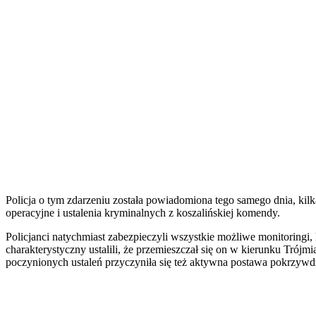
Policja o tym zdarzeniu została powiadomiona tego samego dnia, ki
operacyjne i ustalenia kryminalnych z koszalińskiej komendy.
Policjanci natychmiast zabezpieczyli wszystkie możliwe monitoringi, k
charakterystyczny ustalili, że przemieszczał się on w kierunku Trójm
poczynionych ustaleń przyczyniła się też aktywna postawa pokrzywd