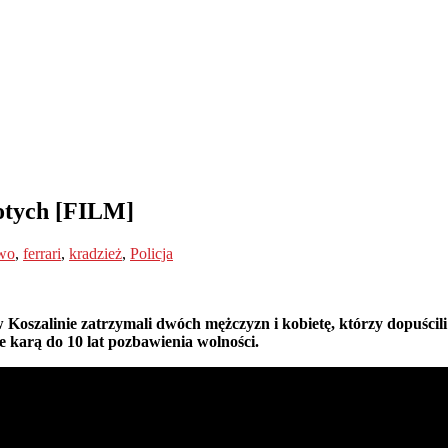
łotych [FILM]
two
,
ferrari
,
kradzież
,
Policja
Koszalinie zatrzymali dwóch mężczyzn i kobietę, którzy dopuścili 
e karą do 10 lat pozbawienia wolności.