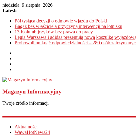
niedziela, 9 sierpnia, 2026
Latest:
Pół tysiąca decyzji o odmowie wjazdu do Polski
Bagaż bez właściciela przyczyną interwencji na lotnisku
13 Kolumbijczyków bez prawa do pracy
Legia Warszawa i adidas prezentują nową koszulkę wyjazdową
Próbowali uniknąć odpowiedzialności – 280 osób zatrzymanyc
Magazyn Informacyjny
Twoje źródło informacji
Aktualności
WawaHotNews24