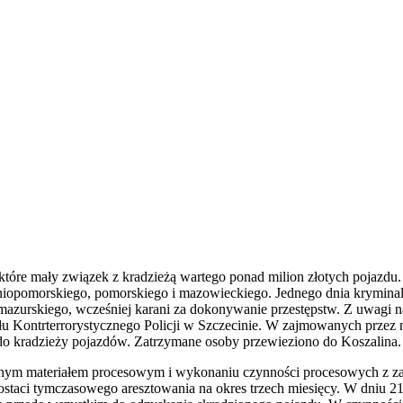
 które mały związek z kradzieżą wartego ponad milion złotych pojazdu
iopomorskiego, pomorskiego i mazowieckiego. Jednego dnia kryminalni
urskiego, wcześniej karani za dokonywanie przestępstw. Z uwagi na 
łu Kontrterrorystycznego Policji w Szczecinie. W zajmowanych przez 
służący do kradzieży pojazdów. Zatrzymane osoby przewieziono do 
onym materiałem procesowym i wykonaniu czynności procesowych z z
taci tymczasowego aresztowania na okres trzech miesięcy. W dniu 21