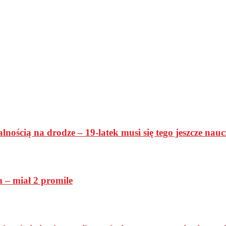
ością na drodze – 19-latek musi się tego jeszcze nauc
– miał 2 promile