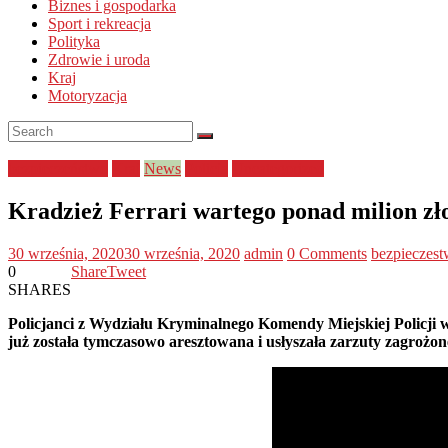
Biznes i gospodarka
Sport i rekreacja
Polityka
Zdrowie i uroda
Kraj
Motoryzacja
bezpieczeństwo
Kraj
News
Policja
Uncategorized
Kradzież Ferrari wartego ponad milion z
30 września, 2020
30 września, 2020
admin
0 Comments
bezpieczes
0
Share
Tweet
SHARES
Policjanci z Wydziału Kryminalnego Komendy Miejskiej Policji w 
już została tymczasowo aresztowana i usłyszała zarzuty zagrożon