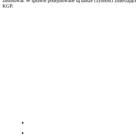
zastosował. W sprawie podejmowane są dalsze czynności zmierzając
KGP.