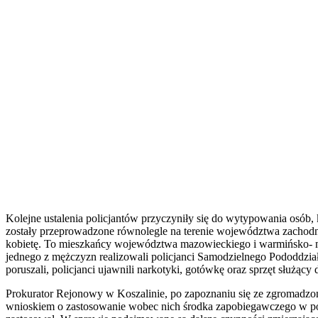
Kolejne ustalenia policjantów przyczyniły się do wytypowania osób,
zostały przeprowadzone równolegle na terenie województwa zachodn
kobietę. To mieszkańcy województwa mazowieckiego i warmińsko- maz
jednego z mężczyzn realizowali policjanci Samodzielnego Pododdzia
poruszali, policjanci ujawnili narkotyki, gotówkę oraz sprzęt 
Prokurator Rejonowy w Koszalinie, po zapoznaniu się ze zgromadz
wnioskiem o zastosowanie wobec nich środka zapobiegawczego w pos