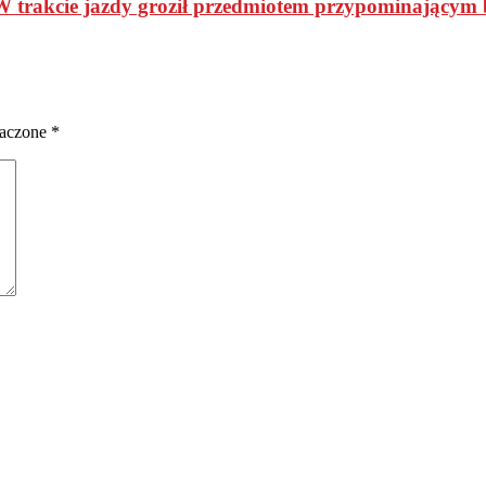
ie jazdy groził przedmiotem przypominającym 
naczone
*