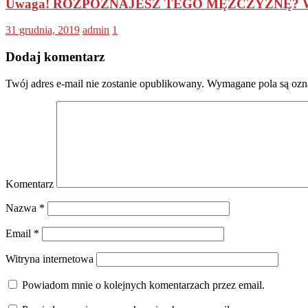
Uwaga! ROZPOZNAJESZ TEGO MĘŻCZYZNĘ? W trakc
31 grudnia, 2019
admin
1
Dodaj komentarz
Twój adres e-mail nie zostanie opublikowany.
Wymagane pola są oz
Komentarz
Nazwa
*
Email
*
Witryna internetowa
Powiadom mnie o kolejnych komentarzach przez email.