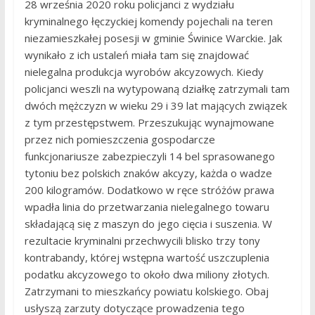
28 września 2020 roku policjanci z wydziału
kryminalnego łęczyckiej komendy pojechali na teren
niezamieszkałej posesji w gminie Świnice Warckie. Jak
wynikało z ich ustaleń miała tam się znajdować
nielegalna produkcja wyrobów akcyzowych. Kiedy
policjanci weszli na wytypowaną działkę zatrzymali tam
dwóch mężczyzn w wieku 29 i 39 lat mających związek
z tym przestępstwem. Przeszukując wynajmowane
przez nich pomieszczenia gospodarcze
funkcjonariusze zabezpieczyli 14 bel sprasowanego
tytoniu bez polskich znaków akcyzy, każda o wadze
200 kilogramów. Dodatkowo w ręce stróżów prawa
wpadła linia do przetwarzania nielegalnego towaru
składającą się z maszyn do jego cięcia i suszenia. W
rezultacie kryminalni przechwycili blisko trzy tony
kontrabandy, której wstępna wartość uszczuplenia
podatku akcyzowego to około dwa miliony złotych.
Zatrzymani to mieszkańcy powiatu kolskiego. Obaj
usłyszą zarzuty dotyczące prowadzenia tego