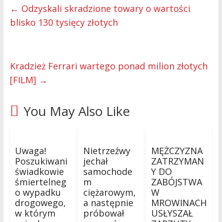
←
Odzyskali skradzione towary o wartości
blisko 130 tysięcy złotych
Kradzież Ferrari wartego ponad milion złotych
[FILM]
→
You May Also Like
Uwaga!
Nietrzeźwy
MĘŻCZYZNA
Poszukiwani
jechał
ZATRZYMAN
świadkowie
samochode
Y DO
śmiertelneg
m
ZABÓJSTWA
o wypadku
ciężarowym,
W
drogowego,
a następnie
MROWINACH
w którym
próbował
USŁYSZAŁ