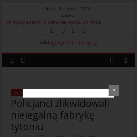
sobota, 8 sierpnia, 2026
Latest:
Pół tysiąca decyzji o odmowie wjazdu do Polski
Bagaż bez właściciela przyczyną interwencji na lotnisku
13 Kolumbijczyków bez prawa do pracy
Legia Warszawa i adidas prezentują nową koszulkę
wyjazdową. Kultowy Trefoil wraca po ponad 30 latach
Próbowali uniknąć odpowiedzialności – 280 osób
zatrzymanych przez Straż Graniczną
✕
łódzkie
Policja
Policjanci zlikwidowali
nielegalną fabrykę
tytoniu
30 września, 2020
admin
0 Comments