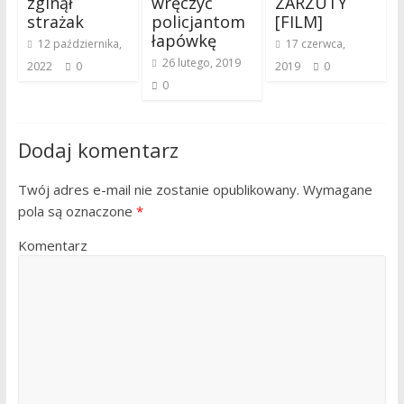
zginął
wręczyć
ZARZUTY
strażak
policjantom
[FILM]
łapówkę
12 października,
17 czerwca,
26 lutego, 2019
2022
0
2019
0
0
Dodaj komentarz
Twój adres e-mail nie zostanie opublikowany.
Wymagane
pola są oznaczone
*
Komentarz