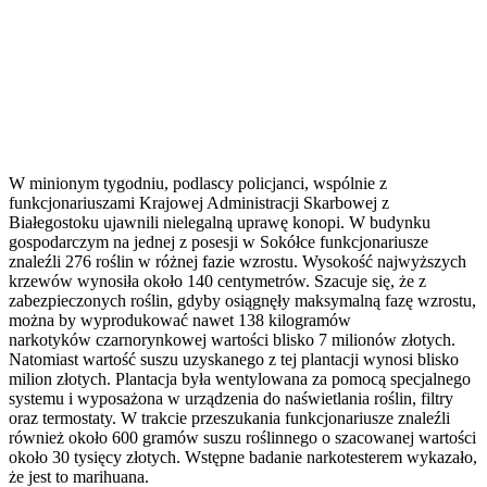
W minionym tygodniu, podlascy policjanci, wspólnie z
funkcjonariuszami Krajowej Administracji Skarbowej z
Białegostoku ujawnili nielegalną uprawę konopi. W budynku
gospodarczym na jednej z posesji w Sokółce funkcjonariusze
znaleźli 276 roślin w różnej fazie wzrostu. Wysokość najwyższych
krzewów wynosiła około 140 centymetrów. Szacuje się, że z
zabezpieczonych roślin, gdyby osiągnęły maksymalną fazę wzrostu,
można by wyprodukować nawet 138 kilogramów
narkotyków czarnorynkowej wartości blisko 7 milionów złotych.
Natomiast wartość suszu uzyskanego z tej plantacji wynosi blisko
milion złotych. Plantacja była wentylowana za pomocą specjalnego
systemu i wyposażona w urządzenia do naświetlania roślin, filtry
oraz termostaty. W trakcie przeszukania funkcjonariusze znaleźli
również około 600 gramów suszu roślinnego o szacowanej wartości
około 30 tysięcy złotych. Wstępne badanie narkotesterem wykazało,
że jest to marihuana.