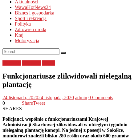
Aktualności
WawaHotNews24
Biznes i gospodarka
Sport i rekreacja
Polityka
Zdrowie i uroda
Kraj
Motoryzacja
narkotyki
podlaskie
Policja
Funkcjonariusze zlikwidowali nielegalną
plantację
24 listopada, 2020
24 listopada, 2020
admin
0 Comments
0
Share
Tweet
SHARES
Policjanci, wspólnie z funkcjonariuszami Krajowej
Administracji Skarbowej zlikwidowali w ubiegłym tygodniu
nielegalną plantację konopi. Na jednej z posesji w Sokółce,
mundurowi znaleźli blisko 280 roślin oraz około 600 gramów