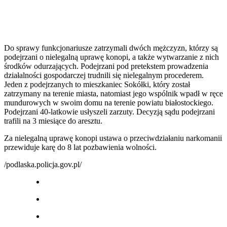
Do sprawy funkcjonariusze zatrzymali dwóch mężczyzn, którzy są
podejrzani o nielegalną uprawę konopi, a także wytwarzanie z nich
środków odurzających. Podejrzani pod pretekstem prowadzenia
działalności gospodarczej trudnili się nielegalnym procederem.
Jeden z podejrzanych to mieszkaniec Sokółki, który został
zatrzymany na terenie miasta, natomiast jego wspólnik wpadł w ręce
mundurowych w swoim domu na terenie powiatu białostockiego.
Podejrzani 40-latkowie usłyszeli zarzuty. Decyzją sądu podejrzani
trafili na 3 miesiące do aresztu.
Za nielegalną uprawę konopi ustawa o przeciwdziałaniu narkomanii
przewiduje karę do 8 lat pozbawienia wolności.
/podlaska.policja.gov.pl/