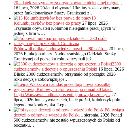
20 – latek zatrzymany za organizowanie nielegalnej migracji
16 lipca, 2026
20-letni obywatel Ukrainy został zatrzymany
przez funkcjonariuszy Straży Granicznej z…
13
Kolumbijczyków bez prawa do pracy
27 lipca, 2026
Trzynastu obywateli Kolumbii nielegalnie pracujących w
jednej z firm w…
Próbowali uniknąć odpowiedzialności – 280 osób…
20 lipca,
2026
Funkcjonariusze Nadodrzańskiego Oddziału Straży
Granicznej od początku roku zatrzymali już…
2300
cudzoziemców z decyzją o opuszczeniu Polski
16 lipca, 2026
Blisko 2300 cudzoziemców otrzymało od początku 2026
roku decyzje zobowiązujące…
Legia Warszawa i adidas prezentują nową koszulkę…
27
lipca, 2026
Intensywna zieleń, białe prążki, kołnierzyk polo i
legendarna koniczynka. Legia…
Pół tysiąca
decyzji o odmowie wjazdu do Polski
1 sierpnia, 2026
Ponad
500 cudzoziemców nie zostało wpuszczonych do Polski od
początku…