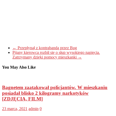
←
Przepłynął z kontrabandą przez Bug
Pijany kierowca rozbił się o słup wysokiego napięcia.
Zatrzymany dzięki pomocy mieszkanki
→
You May Also Like
Bagnetem zaatakował policjantów. W mieszkaniu
posiadał blisko 2 kilogramy narkotyków
[ZDJĘCIA, FILM]
23 marca, 2021
admin
0