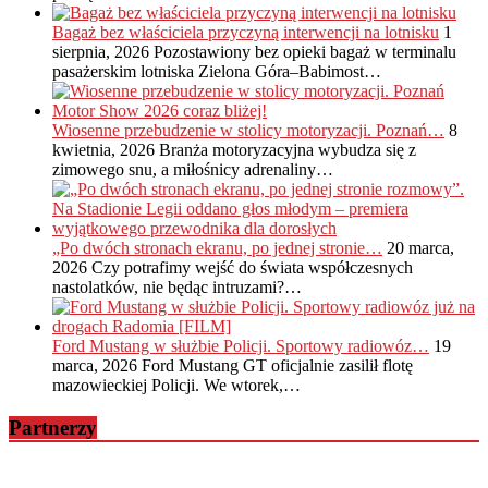
Bagaż bez właściciela przyczyną interwencji na lotnisku
1
sierpnia, 2026
Pozostawiony bez opieki bagaż w terminalu
pasażerskim lotniska Zielona Góra–Babimost…
Wiosenne przebudzenie w stolicy motoryzacji. Poznań…
8
kwietnia, 2026
Branża motoryzacyjna wybudza się z
zimowego snu, a miłośnicy adrenaliny…
„Po dwóch stronach ekranu, po jednej stronie…
20 marca,
2026
Czy potrafimy wejść do świata współczesnych
nastolatków, nie będąc intruzami?…
Ford Mustang w służbie Policji. Sportowy radiowóz…
19
marca, 2026
Ford Mustang GT oficjalnie zasilił flotę
mazowieckiej Policji. We wtorek,…
Partnerzy