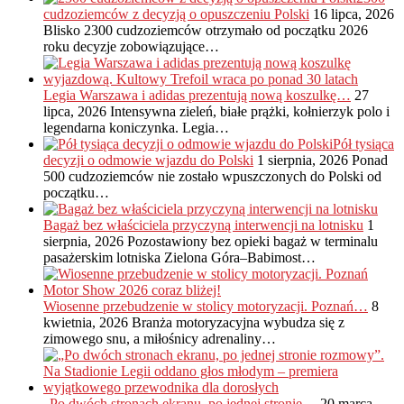
cudzoziemców z decyzją o opuszczeniu Polski
16 lipca, 2026
Blisko 2300 cudzoziemców otrzymało od początku 2026
roku decyzje zobowiązujące…
Legia Warszawa i adidas prezentują nową koszulkę…
27
lipca, 2026
Intensywna zieleń, białe prążki, kołnierzyk polo i
legendarna koniczynka. Legia…
Pół tysiąca
decyzji o odmowie wjazdu do Polski
1 sierpnia, 2026
Ponad
500 cudzoziemców nie zostało wpuszczonych do Polski od
początku…
Bagaż bez właściciela przyczyną interwencji na lotnisku
1
sierpnia, 2026
Pozostawiony bez opieki bagaż w terminalu
pasażerskim lotniska Zielona Góra–Babimost…
Wiosenne przebudzenie w stolicy motoryzacji. Poznań…
8
kwietnia, 2026
Branża motoryzacyjna wybudza się z
zimowego snu, a miłośnicy adrenaliny…
„Po dwóch stronach ekranu, po jednej stronie…
20 marca,