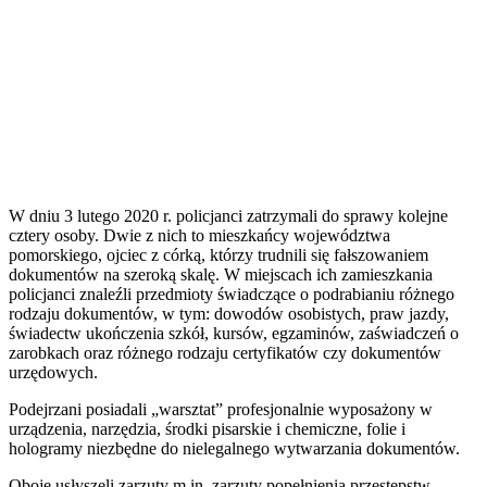
W dniu 3 lutego 2020 r. policjanci zatrzymali do sprawy kolejne
cztery osoby. Dwie z nich to mieszkańcy województwa
pomorskiego, ojciec z córką, którzy trudnili się fałszowaniem
dokumentów na szeroką skalę. W miejscach ich zamieszkania
policjanci znaleźli przedmioty świadczące o podrabianiu różnego
rodzaju dokumentów, w tym: dowodów osobistych, praw jazdy,
świadectw ukończenia szkół, kursów, egzaminów, zaświadczeń o
zarobkach oraz różnego rodzaju certyfikatów czy dokumentów
urzędowych.
Podejrzani posiadali „warsztat” profesjonalnie wyposażony w
urządzenia, narzędzia, środki pisarskie i chemiczne, folie i
hologramy niezbędne do nielegalnego wytwarzania dokumentów.
Oboje usłyszeli zarzuty m.in. zarzuty popełnienia przestępstw