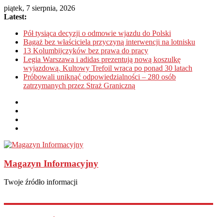
piątek, 7 sierpnia, 2026
Latest:
Pół tysiąca decyzji o odmowie wjazdu do Polski
Bagaż bez właściciela przyczyną interwencji na lotnisku
13 Kolumbijczyków bez prawa do pracy
Legia Warszawa i adidas prezentują nową koszulkę
wyjazdową. Kultowy Trefoil wraca po ponad 30 latach
Próbowali uniknąć odpowiedzialności – 280 osób
zatrzymanych przez Straż Graniczną
Magazyn Informacyjny
Twoje źródło informacji