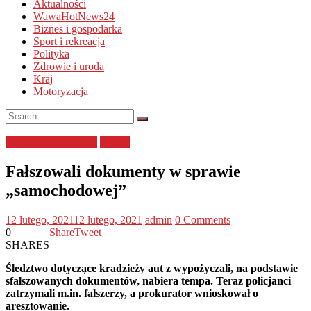
Aktualności
WawaHotNews24
Biznes i gospodarka
Sport i rekreacja
Polityka
Zdrowie i uroda
Kraj
Motoryzacja
kujawsko-pomorskie
Policja
Fałszowali dokumenty w sprawie
„samochodowej”
12 lutego, 2021
12 lutego, 2021
admin
0 Comments
0
Share
Tweet
SHARES
Śledztwo dotyczące kradzieży aut z wypożyczali, na podstawie
sfałszowanych dokumentów, nabiera tempa. Teraz policjanci
zatrzymali m.in. fałszerzy, a prokurator wnioskował o
aresztowanie.