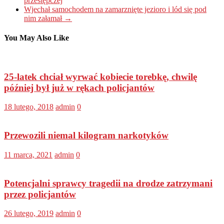
przestępczej
Wjechał samochodem na zamarznięte jezioro i lód się pod
nim załamał
→
You May Also Like
25-latek chciał wyrwać kobiecie torebkę, chwilę
później był już w rękach policjantów
18 lutego, 2018
admin
0
Przewozili niemal kilogram narkotyków
11 marca, 2021
admin
0
Potencjalni sprawcy tragedii na drodze zatrzymani
przez policjantów
26 lutego, 2019
admin
0