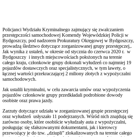
Policjanci Wydziału Kryminalnego zajmujący się zwalczaniem
przestępczości samochodowej Komendy Wojewódzkiej Policji w
Bydgoszczy, pod nadzorem Prokuratury Okręgowej w Bydgoszczy,
prowadzą śledztwo dotyczące zorganizowanej grupy przestępczej,.
Jak wynika z ustaleń, w okresie od stycznia do czerwca 2020 r. w
Bydgoszczy i innych miejscowościach położonych na terenie
całego kraju, członkowie grupy dokonali wyłudzeń co najmniej 19
pojazdów dostawczych oraz specjalistycznych, w tym lawety, o
łącznej wartości przekraczającej 2 miliony złotych z wypożyczalni
samochodowych.
Jak ustalili kryminalni, w celu zawarcia umów oraz wypożyczenia
pojazdów członkowie grupy przedkładali podrobione dowody
osobiste oraz prawa jazdy.
Zarzuty dotyczące udziału w zorganizowanej grupie przestępczej
oraz wyłudzeń usłyszało 11 podejrzanych. Wśród nich znajdują się
zarówno osoby, które osobiście wyłudzały auta z wypożyczalni,
posługując się sfałszowanymi dokumentami, jak i kierowcy
przewożący je do tzw. „dziupli” zlokalizowanych na terenie całego