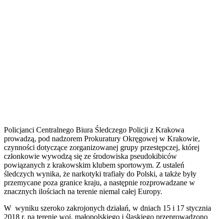
Policjanci Centralnego Biura Śledczego Policji z Krakowa
prowadzą, pod nadzorem Prokuratury Okręgowej w Krakowie,
czynności dotyczące zorganizowanej grupy przestępczej, której
członkowie wywodzą się ze środowiska pseudokibiców
powiązanych z krakowskim klubem sportowym. Z ustaleń
śledczych wynika, że narkotyki trafiały do Polski, a także były
przemycane poza granice kraju, a następnie rozprowadzane w
znacznych ilościach na terenie niemal całej Europy.
W wyniku szeroko zakrojonych działań, w dniach 15 i 17 stycznia
2018 r. na terenie woj. małopolskiego i śląskiego przeprowadzono