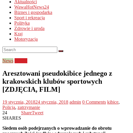
Aktualności
WawaHotNews24
Biznes i gospodarka
Sport i rekreacja
Polityka
Zdrowie i uroda
Kraj
Motoryzacja
News
Policja
Aresztowani pseudokibice jednego z
krakowskich klubów sportowych
[ZDJĘCIA, FILM]
19 stycznia, 2018
24 stycznia, 2018
admin
0 Comments
kibice
,
Policja
,
zatrzymanie
24
Share
Tweet
SHARES
Siedem osób podejrzanych o wprowadzanie do obrotu