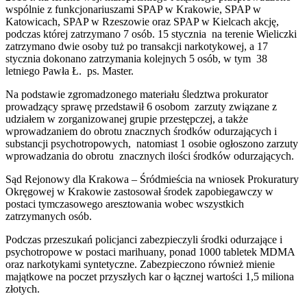
wspólnie z funkcjonariuszami SPAP w Krakowie, SPAP w
Katowicach, SPAP w Rzeszowie oraz SPAP w Kielcach akcję,
podczas której zatrzymano 7 osób. 15 stycznia na terenie Wieliczki
zatrzymano dwie osoby tuż po transakcji narkotykowej, a 17
stycznia dokonano zatrzymania kolejnych 5 osób, w tym 38
letniego Pawła Ł. ps. Master.
Na podstawie zgromadzonego materiału śledztwa prokurator
prowadzący sprawę przedstawił 6 osobom zarzuty związane z
udziałem w zorganizowanej grupie przestępczej, a także
wprowadzaniem do obrotu znacznych środków odurzających i
substancji psychotropowych, natomiast 1 osobie ogłoszono zarzuty
wprowadzania do obrotu znacznych ilości środków odurzających.
Sąd Rejonowy dla Krakowa – Śródmieścia na wniosek Prokuratury
Okręgowej w Krakowie zastosował środek zapobiegawczy w
postaci tymczasowego aresztowania wobec wszystkich
zatrzymanych osób.
Podczas przeszukań policjanci zabezpieczyli środki odurzające i
psychotropowe w postaci marihuany, ponad 1000 tabletek MDMA
oraz narkotykami syntetyczne. Zabezpieczono również mienie
majątkowe na poczet przyszłych kar o łącznej wartości 1,5 miliona
złotych.