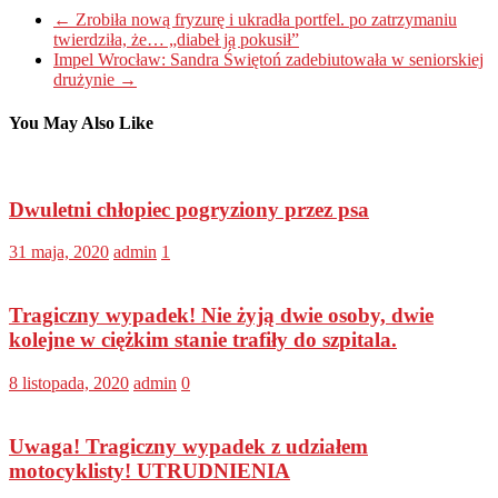
←
Zrobiła nową fryzurę i ukradła portfel. po zatrzymaniu
twierdziła, że… „diabeł ją pokusił”
Impel Wrocław: Sandra Świętoń zadebiutowała w seniorskiej
drużynie
→
You May Also Like
Dwuletni chłopiec pogryziony przez psa
31 maja, 2020
admin
1
Tragiczny wypadek! Nie żyją dwie osoby, dwie
kolejne w ciężkim stanie trafiły do szpitala.
8 listopada, 2020
admin
0
Uwaga! Tragiczny wypadek z udziałem
motocyklisty! UTRUDNIENIA