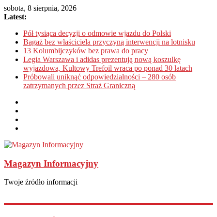
sobota, 8 sierpnia, 2026
Latest:
Pół tysiąca decyzji o odmowie wjazdu do Polski
Bagaż bez właściciela przyczyną interwencji na lotnisku
13 Kolumbijczyków bez prawa do pracy
Legia Warszawa i adidas prezentują nową koszulkę
wyjazdową. Kultowy Trefoil wraca po ponad 30 latach
Próbowali uniknąć odpowiedzialności – 280 osób
zatrzymanych przez Straż Graniczną
Magazyn Informacyjny
Twoje źródło informacji