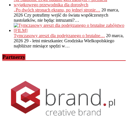
„Po dwóch stronach ekranu, po jednej stronie…
20 marca,
2026
Czy potrafimy wejść do świata współczesnych
nastolatków, nie będąc intruzami?…
Tymczasowy areszt dla podejrzanego o brutalne…
20 marca,
2026
29 - letni mieszkaniec Grodziska Wielkopolskiego
najbliższe miesiące spędzi w…
Partnerzy