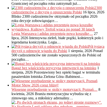
Granicznej od początku roku zatrzymali już…
2300
cudzoziemców z decyzją o opuszczeniu Polski
16 lipca, 2026
Blisko 2300 cudzoziemców otrzymało od początku 2026
roku decyzje zobowiązujące…
Legia Warszawa i adidas prezentują nową koszulkę…
27
lipca, 2026
Intensywna zieleń, białe prążki, kołnierzyk polo i
legendarna koniczynka. Legia…
Pół tysiąca
decyzji o odmowie wjazdu do Polski
1 sierpnia, 2026
Ponad
500 cudzoziemców nie zostało wpuszczonych do Polski od
początku…
Bagaż bez właściciela przyczyną interwencji na lotnisku
1
sierpnia, 2026
Pozostawiony bez opieki bagaż w terminalu
pasażerskim lotniska Zielona Góra–Babimost…
Wiosenne przebudzenie w stolicy motoryzacji. Poznań…
8
kwietnia, 2026
Branża motoryzacyjna wybudza się z
zimowego snu, a miłośnicy adrenaliny…