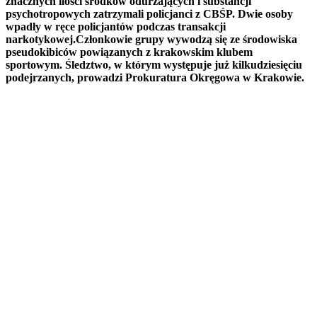
znacznych ilości środków odurzających i substancji
psychotropowych zatrzymali policjanci z CBŚP. Dwie osoby
wpadły w ręce policjantów podczas transakcji
narkotykowej.Członkowie grupy wywodzą się ze środowiska
pseudokibiców powiązanych z krakowskim klubem
sportowym. Śledztwo, w którym występuje już kilkudziesięciu
podejrzanych, prowadzi Prokuratura Okręgowa w Krakowie.