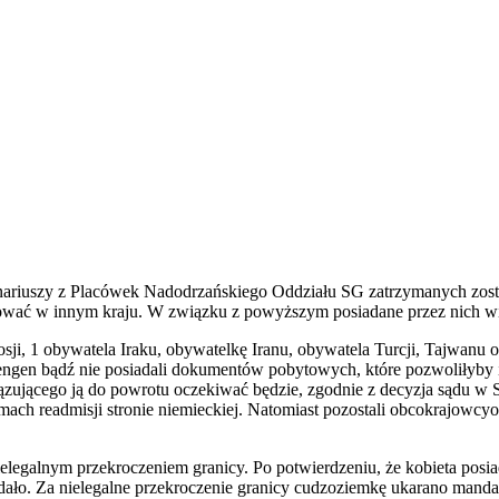
nariuszy z Placówek Nadodrzańskiego Oddziału SG zatrzymanych został
acować w innym kraju. W związku z powyższym posiadane przez nich w
i, 1 obywatela Iraku, obywatelkę Iranu, obywatela Turcji, Tajwanu or
ngen bądź nie posiadali dokumentów pobytowych, które pozwoliłyby im
ązującego ją do powrotu oczekiwać będzie, zgodnie z decyzja sądu 
mach readmisji stronie niemieckiej. Natomiast pozostali obcokrajowcyo
legalnym przekroczeniem granicy. Po potwierdzeniu, że kobieta posia
dało. Za nielegalne przekroczenie granicy cudzoziemkę ukarano mand