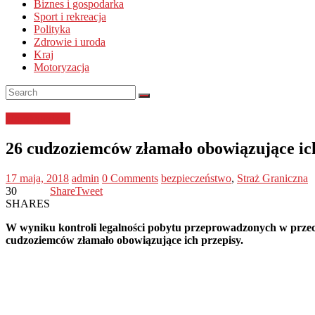
Biznes i gospodarka
Sport i rekreacja
Polityka
Zdrowie i uroda
Kraj
Motoryzacja
Uncategorized
26 cudzoziemców złamało obowiązujące ich
17 maja, 2018
admin
0 Comments
bezpieczeństwo
,
Straż Graniczna
30
Share
Tweet
SHARES
W wyniku kontroli legalności pobytu przeprowadzonych w przeci
cudzoziemców złamało obowiązujące ich przepisy.