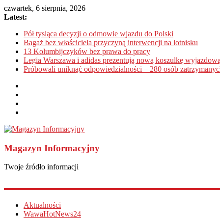
czwartek, 6 sierpnia, 2026
Latest:
Pół tysiąca decyzji o odmowie wjazdu do Polski
Bagaż bez właściciela przyczyną interwencji na lotnisku
13 Kolumbijczyków bez prawa do pracy
Legia Warszawa i adidas prezentują nową koszulkę wyjazdową
Próbowali uniknąć odpowiedzialności – 280 osób zatrzymanyc
Magazyn Informacyjny
Twoje źródło informacji
Aktualności
WawaHotNews24