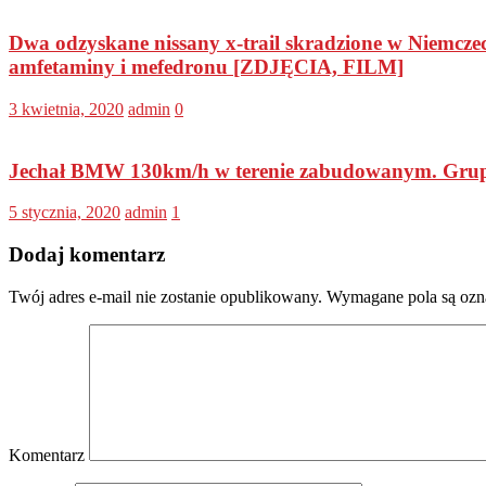
Dwa odzyskane nissany x-trail skradzione w Niemczec
amfetaminy i mefedronu [ZDJĘCIA, FILM]
3 kwietnia, 2020
admin
0
Jechał BMW 130km/h w terenie zabudowanym. Grup
5 stycznia, 2020
admin
1
Dodaj komentarz
Twój adres e-mail nie zostanie opublikowany.
Wymagane pola są oz
Komentarz