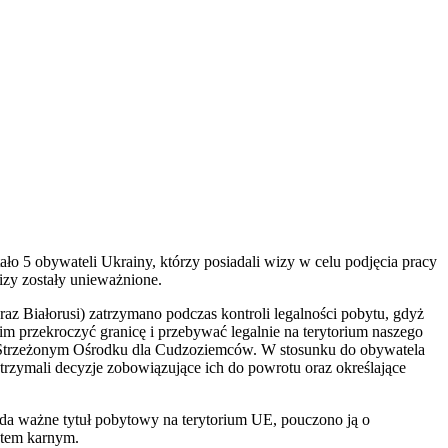
o 5 obywateli Ukrainy, którzy posiadali wizy w celu podjęcia pracy
izy zostały unieważnione.
az Białorusi) zatrzymano podczas kontroli legalności pobytu, gdyż
 przekroczyć granicę i przebywać legalnie na terytorium naszego
w Strzeżonym Ośrodku dla Cudzoziemców. W stosunku do obywatela
trzymali decyzje zobowiązujące ich do powrotu oraz określające
da ważne tytuł pobytowy na terytorium UE, pouczono ją o
atem karnym.