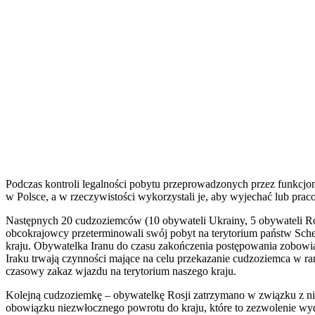
Podczas kontroli legalności pobytu przeprowadzonych przez funkcjo
w Polsce, a w rzeczywistości wykorzystali je, aby wyjechać lub pr
Następnych 20 cudzoziemców (10 obywateli Ukrainy, 5 obywateli Rosj
obcokrajowcy przeterminowali swój pobyt na terytorium państw Sche
kraju. Obywatelka Iranu do czasu zakończenia postępowania zobowi
Iraku trwają czynności mające na celu przekazanie cudzoziemca w ra
czasowy zakaz wjazdu na terytorium naszego kraju.
Kolejną cudzoziemkę – obywatelkę Rosji zatrzymano w związku z nie
obowiązku niezwłocznego powrotu do kraju, które to zezwolenie wy