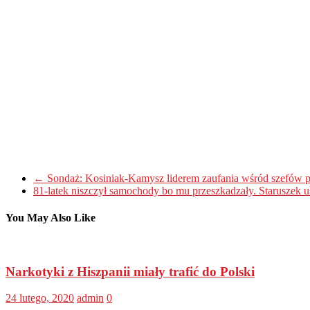
←
Sondaż: Kosiniak-Kamysz liderem zaufania wśród szefów pa
81-latek niszczył samochody bo mu przeszkadzały. Staruszek 
You May Also Like
Narkotyki z Hiszpanii miały trafić do Polski
24 lutego, 2020
admin
0