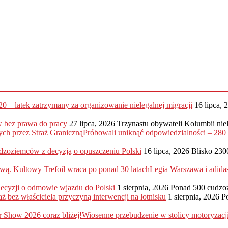
20 – latek zatrzymany za organizowanie nielegalnej migracji
16 lipca, 
 bez prawa do pracy
27 lipca, 2026
Trzynastu obywateli Kolumbii nie
Próbowali uniknąć odpowiedzialności – 28
dzoziemców z decyzją o opuszczeniu Polski
16 lipca, 2026
Blisko 230
Legia Warszawa i adida
 decyzji o odmowie wjazdu do Polski
1 sierpnia, 2026
Ponad 500 cudzo
ż bez właściciela przyczyną interwencji na lotnisku
1 sierpnia, 2026
P
Wiosenne przebudzenie w stolicy motoryzac