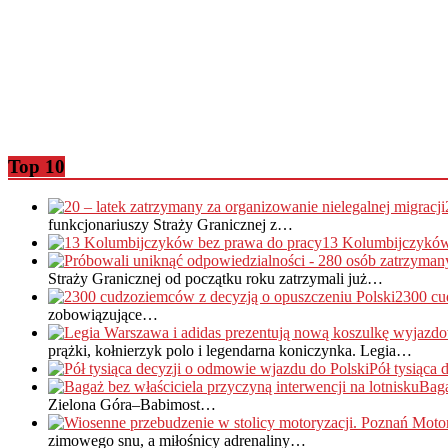
Top 10
funkcjonariuszy Straży Granicznej z…
13 Kolumbijczyków
Straży Granicznej od początku roku zatrzymali już…
2300 cu
zobowiązujące…
prążki, kołnierzyk polo i legendarna koniczynka. Legia…
Pół tysiąca
Baga
Zielona Góra–Babimost…
zimowego snu, a miłośnicy adrenaliny…