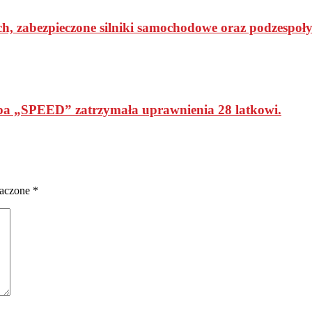
h, zabezpieczone silniki samochodowe oraz podzespoły
a „SPEED” zatrzymała uprawnienia 28 latkowi.
naczone
*