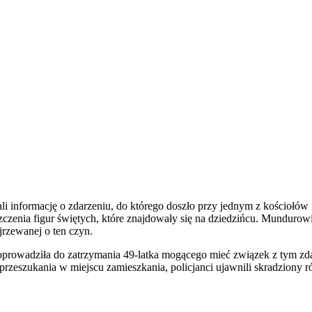
ali informację o zdarzeniu, do którego doszło przy jednym z kościołów
zczenia figur świętych, które znajdowały się na dziedzińcu. Mundurow
rzewanej o ten czyn.
 doprowadziła do zatrzymania 49-latka mogącego mieć związek z tym z
 przeszukania w miejscu zamieszkania, policjanci ujawnili skradziony