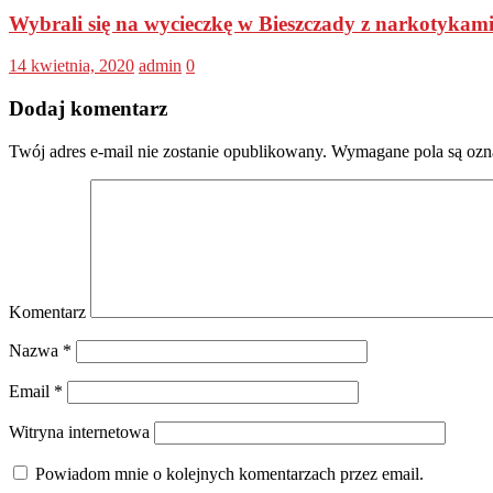
Wybrali się na wycieczkę w Bieszczady z narkotykam
14 kwietnia, 2020
admin
0
Dodaj komentarz
Twój adres e-mail nie zostanie opublikowany.
Wymagane pola są oz
Komentarz
Nazwa
*
Email
*
Witryna internetowa
Powiadom mnie o kolejnych komentarzach przez email.