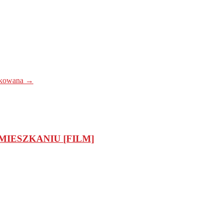
lokowana
→
IESZKANIU [FILM]