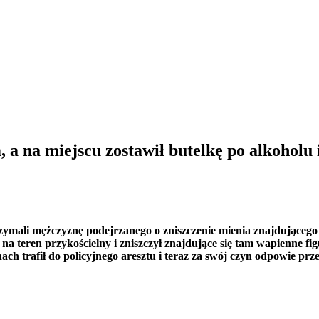
 a na miejscu zostawił butelkę po alkoholu 
rzymali mężczyznę podejrzanego o zniszczenie mienia znajdującego
 na teren przykościelny i zniszczył znajdujące się tam wapienne fi
nach trafił do policyjnego aresztu i teraz za swój czyn odpowie p