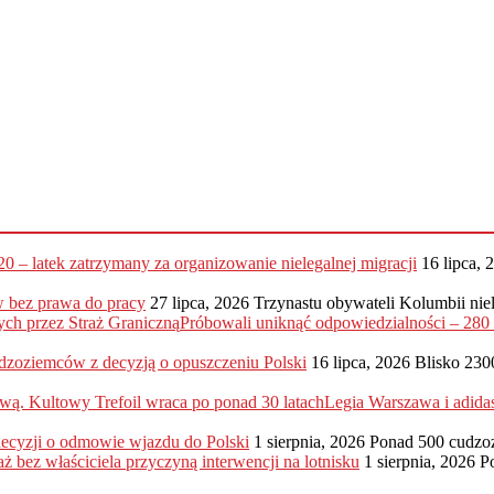
20 – latek zatrzymany za organizowanie nielegalnej migracji
16 lipca, 
 bez prawa do pracy
27 lipca, 2026
Trzynastu obywateli Kolumbii nie
Próbowali uniknąć odpowiedzialności – 28
dzoziemców z decyzją o opuszczeniu Polski
16 lipca, 2026
Blisko 230
Legia Warszawa i adida
 decyzji o odmowie wjazdu do Polski
1 sierpnia, 2026
Ponad 500 cudzo
ż bez właściciela przyczyną interwencji na lotnisku
1 sierpnia, 2026
P