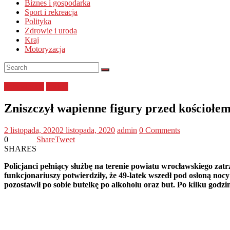
Biznes i gospodarka
Sport i rekreacja
Polityka
Zdrowie i uroda
Kraj
Motoryzacja
dolnośląskie
Policja
Zniszczył wapienne figury przed kościołem,
2 listopada, 2020
2 listopada, 2020
admin
0 Comments
0
Share
Tweet
SHARES
Policjanci pełniący służbę na terenie powiatu wrocławskiego zat
funkcjonariuszy potwierdziły, że 49-latek wszedł pod osłoną nocy
pozostawił po sobie butelkę po alkoholu oraz but. Po kilku godzi