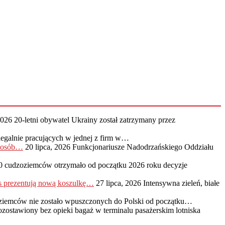
2026
20-letni obywatel Ukrainy został zatrzymany przez
legalnie pracujących w jednej z firm w…
0 osób…
20 lipca, 2026
Funkcjonariusze Nadodrzańskiego Oddziału
0 cudzoziemców otrzymało od początku 2026 roku decyzje
s prezentują nową koszulkę…
27 lipca, 2026
Intensywna zieleń, białe
ziemców nie zostało wpuszczonych do Polski od początku…
ozostawiony bez opieki bagaż w terminalu pasażerskim lotniska