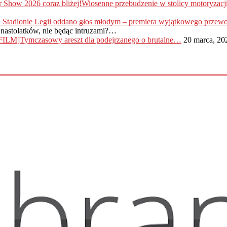
Wiosenne przebudzenie w stolicy motoryzac
nastolatków, nie będąc intruzami?…
Tymczasowy areszt dla podejrzanego o brutalne…
20 marca, 20