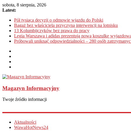
sobota, 8 sierpnia, 2026
Latest:
Pół tysiąca decyzji o odmowie wjazdu do Polski
Bagaż bez właściciela przyczyną interwencji na lotnisku
13 Kolumbijczyków bez prawa do pracy
Legia Warszawa i adidas prezentują nową koszulkę wyjazdową
Próbowali uniknąć odpowiedzialności – 280 osób zatrzymanyc
Magazyn Informacyjny
Twoje źródło informacji
Aktualności
WawaHotNews24