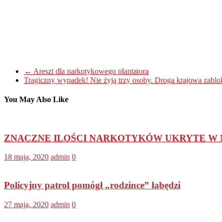
←
Areszt dla narkotykowego plantatora
Tragiczny wypadek! Nie żyją trzy osoby. Droga krajowa zab
You May Also Like
ZNACZNE ILOŚCI NARKOTYKÓW UKRYTE W M
18 maja, 2020
admin
0
Policyjny patrol pomógł „rodzince” łabędzi
27 maja, 2020
admin
0