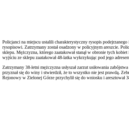
Policjanci na miejscu ustalili charakterystyczny rysopis podejrzane
rysopisowi. Zatrzymany został osadzony w policyjnym areszcie. Poli
sklepu. Mężczyzna, którego zaatakował stanął w obronie tych kobiet
wyjściu ze sklepu zaatakował 48-latka wykrzykując pod jego adrese
Zatrzymany 38-letni mężczyzna usłyszał zarzut usiłowania zabójstw
przyznał się do winy i stwierdził, że to wszystko nie jest prawdą.
Rejonowy w Zielonej Górze przychylił się do wniosku i aresztował 38