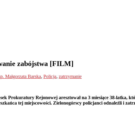
owanie zabójstwa [FILM]
p. Małgorzata Barska
,
Policja
,
zatrzymanie
ek Prokuratury Rejonowej aresztował na 3 miesiące 38-latka, któ
zkańca tej miejscowości. Zielonogórscy policjanci odnaleźli i zat