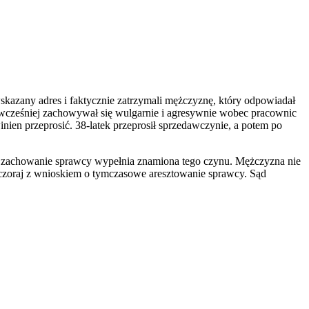
wskazany adres i faktycznie zatrzymali mężczyznę, który odpowiadał
k wcześniej zachowywał się wulgarnie i agresywnie wobec pracownic
nien przeprosić. 38-latek przeprosił sprzedawczynie, a potem po
że zachowanie sprawcy wypełnia znamiona tego czynu. Mężczyzna nie
 wczoraj z wnioskiem o tymczasowe aresztowanie sprawcy. Sąd