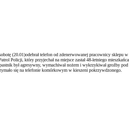
botę (20.01)odebrał telefon od zdenerwowanej pracownicy sklepu w p
ol Policji, który przyjechał na miejsce zastał 48-letniego mieszkańc
pastnik był agresywny, wymachiwał nożem i wykrzykiwał groźby pod a
zatrzymało się na telefonie komórkowym w kieszeni pokrzywdzonego.