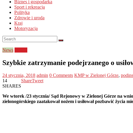
Biznes i gospodarka
Sport i rekreacja
Polityka
Zdrowie i uroda
Kraj
Motoryzacja
News
Policja
Szybkie zatrzymanie podejrzanego o usił
24 stycznia, 2018
admin
0 Comments
KMP w Zielonej Górze
,
podins
14
Share
Tweet
SHARES
We wtorek /23 stycznia/ Sąd Rejonowy w Zielonej Górze na wnios
zielonogórskiego zaatakował nożem i usiłował pozbawić życia mies