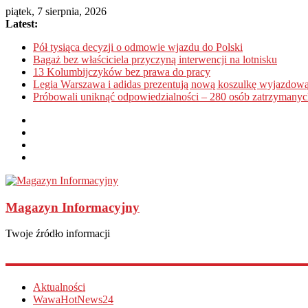
piątek, 7 sierpnia, 2026
Latest:
Pół tysiąca decyzji o odmowie wjazdu do Polski
Bagaż bez właściciela przyczyną interwencji na lotnisku
13 Kolumbijczyków bez prawa do pracy
Legia Warszawa i adidas prezentują nową koszulkę wyjazdową
Próbowali uniknąć odpowiedzialności – 280 osób zatrzymanyc
Magazyn Informacyjny
Twoje źródło informacji
Aktualności
WawaHotNews24