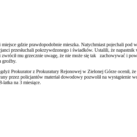
go i miejsce gdzie prawdopodobnie mieszka. Natychmiast pojechali pod 
cjanci przesłuchali pokrzywdzonego i świadków. Ustalili, że napastni
 i zwrócił mu grzecznie uwagę, że nie może się tak zachowywać i powi
m groźby.
a gdyż Prokurator z Prokuratury Rejonowej w Zielonej Górze ocenił, 
 Zebrany przez policjantów materiał dowodowy pozwolił na wystąpienie
-latka na 3 miesiące.