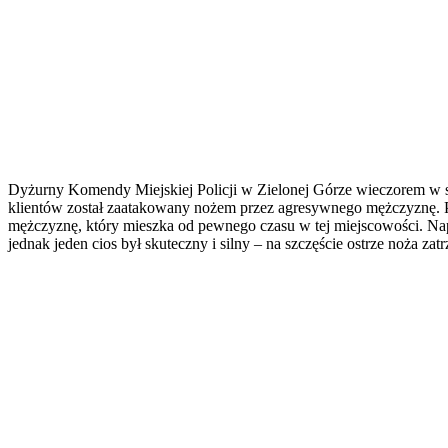
Dyżurny Komendy Miejskiej Policji w Zielonej Górze wieczorem w so
klientów został zaatakowany nożem przez agresywnego mężczyznę. Patr
mężczyznę, który mieszka od pewnego czasu w tej miejscowości. Na
jednak jeden cios był skuteczny i silny – na szczęście ostrze noża 