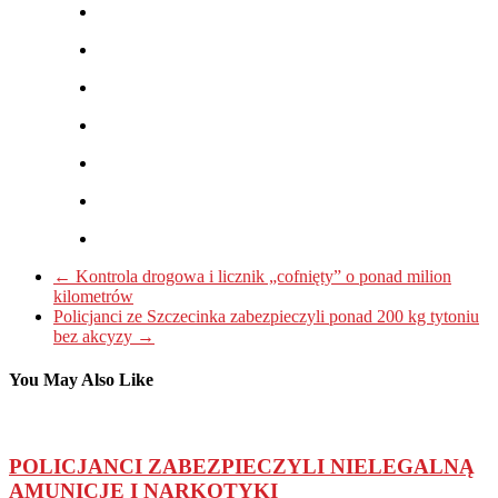
←
Kontrola drogowa i licznik „cofnięty” o ponad milion
kilometrów
Policjanci ze Szczecinka zabezpieczyli ponad 200 kg tytoniu
bez akcyzy
→
You May Also Like
POLICJANCI ZABEZPIECZYLI NIELEGALNĄ
AMUNICJĘ I NARKOTYKI