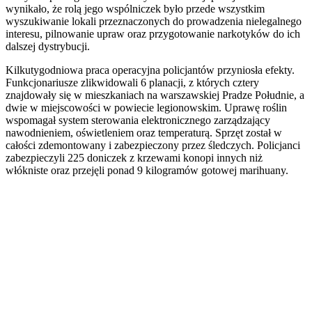
wynikało, że rolą jego wspólniczek było przede wszystkim
wyszukiwanie lokali przeznaczonych do prowadzenia nielegalnego
interesu, pilnowanie upraw oraz przygotowanie narkotyków do ich
dalszej dystrybucji.
Kilkutygodniowa praca operacyjna policjantów przyniosła efekty.
Funkcjonariusze zlikwidowali 6 planacji, z których cztery
znajdowały się w mieszkaniach na warszawskiej Pradze Południe, a
dwie w miejscowości w powiecie legionowskim. Uprawę roślin
wspomagał system sterowania elektronicznego zarządzający
nawodnieniem, oświetleniem oraz temperaturą. Sprzęt został w
całości zdemontowany i zabezpieczony przez śledczych. Policjanci
zabezpieczyli 225 doniczek z krzewami konopi innych niż
włókniste oraz przejęli ponad 9 kilogramów gotowej marihuany.