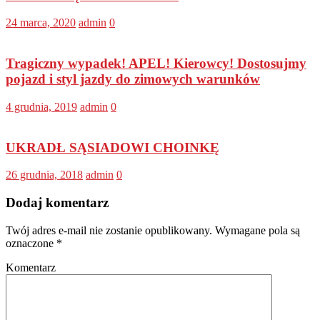
24 marca, 2020
admin
0
Tragiczny wypadek! APEL! Kierowcy! Dostosujmy
pojazd i styl jazdy do zimowych warunków
4 grudnia, 2019
admin
0
UKRADŁ SĄSIADOWI CHOINKĘ
26 grudnia, 2018
admin
0
Dodaj komentarz
Twój adres e-mail nie zostanie opublikowany.
Wymagane pola są
oznaczone
*
Komentarz