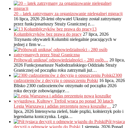
20 – latek zatrzymany za organizowanie nielegalnej migracji
16 lipca, 2026
20-letni obywatel Ukrainy został zatrzymany
przez funkcjonariuszy Straży Granicznej z…
13
Kolumbijczyków bez prawa do pracy
27 lipca, 2026
Trzynastu obywateli Kolumbii nielegalnie pracujących w
jednej z firm w…
Próbowali uniknąć odpowiedzialności – 280 osób…
20 lipca,
2026
Funkcjonariusze Nadodrzańskiego Oddziału Straży
Granicznej od początku roku zatrzymali już…
2300
cudzoziemców z decyzją o opuszczeniu Polski
16 lipca, 2026
Blisko 2300 cudzoziemców otrzymało od początku 2026
roku decyzje zobowiązujące…
Legia Warszawa i adidas prezentują nową koszulkę…
27
lipca, 2026
Intensywna zieleń, białe prążki, kołnierzyk polo i
legendarna koniczynka. Legia…
Pół tysiąca
decyzji o odmowie wjazdu do Polski
1 sierpnia, 2026
Ponad