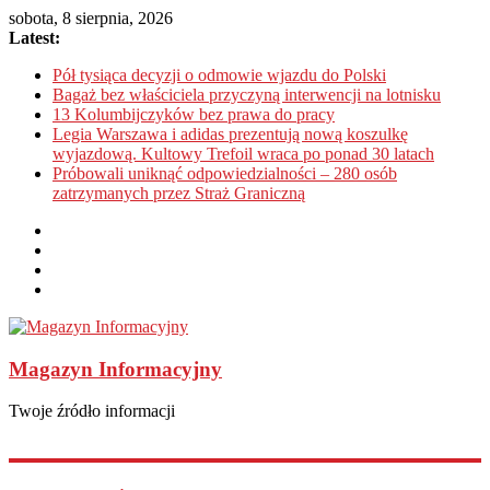
sobota, 8 sierpnia, 2026
Latest:
Pół tysiąca decyzji o odmowie wjazdu do Polski
Bagaż bez właściciela przyczyną interwencji na lotnisku
13 Kolumbijczyków bez prawa do pracy
Legia Warszawa i adidas prezentują nową koszulkę
wyjazdową. Kultowy Trefoil wraca po ponad 30 latach
Próbowali uniknąć odpowiedzialności – 280 osób
zatrzymanych przez Straż Graniczną
Magazyn Informacyjny
Twoje źródło informacji