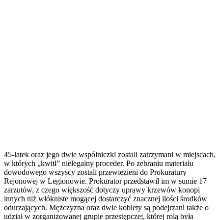
45-latek oraz jego dwie wspólniczki zostali zatrzymani w miejscach,
w których „kwitł” nielegalny proceder. Po zebraniu materiału
dowodowego wszyscy zostali przewiezieni do Prokuratury
Rejonowej w Legionowie. Prokurator przedstawił im w sumie 17
zarzutów, z czego większość dotyczy uprawy krzewów konopi
innych niż włókniste mogącej dostarczyć znacznej ilości środków
odurzających. Mężczyzna oraz dwie kobiety są podejrzani także o
udział w zorganizowanej grupie przestępczej, której rolą była