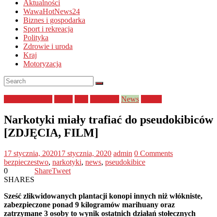
Aktualności
WawaHotNews24
Biznes i gospodarka
Sport i rekreacja
Polityka
Zdrowie i uroda
Kraj
Motoryzacja
bezpieczeństwo
FILM
Kraj
narkotyki
News
Policja
Narkotyki miały trafiać do pseudokibiców
[ZDJĘCIA, FILM]
17 stycznia, 2020
17 stycznia, 2020
admin
0 Comments
bezpieczestwo
,
narkotyki
,
news
,
pseudokibice
0
Share
Tweet
SHARES
Sześć zlikwidowanych plantacji konopi innych niż włókniste,
zabezpieczone ponad 9 kilogramów marihuany oraz
zatrzymane 3 osoby to wynik ostatnich działań stołecznych