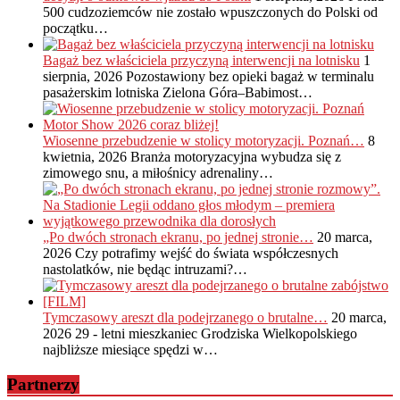
500 cudzoziemców nie zostało wpuszczonych do Polski od
początku…
Bagaż bez właściciela przyczyną interwencji na lotnisku
1
sierpnia, 2026
Pozostawiony bez opieki bagaż w terminalu
pasażerskim lotniska Zielona Góra–Babimost…
Wiosenne przebudzenie w stolicy motoryzacji. Poznań…
8
kwietnia, 2026
Branża motoryzacyjna wybudza się z
zimowego snu, a miłośnicy adrenaliny…
„Po dwóch stronach ekranu, po jednej stronie…
20 marca,
2026
Czy potrafimy wejść do świata współczesnych
nastolatków, nie będąc intruzami?…
Tymczasowy areszt dla podejrzanego o brutalne…
20 marca,
2026
29 - letni mieszkaniec Grodziska Wielkopolskiego
najbliższe miesiące spędzi w…
Partnerzy