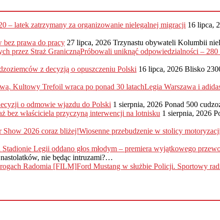
20 – latek zatrzymany za organizowanie nielegalnej migracji
16 lipca, 
 bez prawa do pracy
27 lipca, 2026
Trzynastu obywateli Kolumbii nie
Próbowali uniknąć odpowiedzialności – 28
dzoziemców z decyzją o opuszczeniu Polski
16 lipca, 2026
Blisko 230
Legia Warszawa i adida
 decyzji o odmowie wjazdu do Polski
1 sierpnia, 2026
Ponad 500 cudzo
ż bez właściciela przyczyną interwencji na lotnisku
1 sierpnia, 2026
P
Wiosenne przebudzenie w stolicy motoryzac
nastolatków, nie będąc intruzami?…
Ford Mustang w służbie Policji. Sportowy r