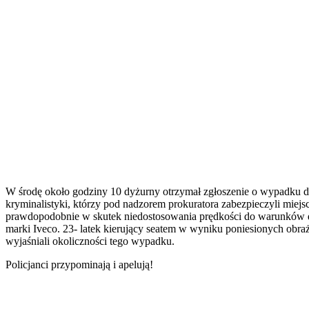
W środę około godziny 10 dyżurny otrzymał zgłoszenie o wypadku dr
kryminalistyki, którzy pod nadzorem prokuratora zabezpieczyli miejs
prawdopodobnie w skutek niedostosowania prędkości do warunków dr
marki Iveco. 23- latek kierujący seatem w wyniku poniesionych obraże
wyjaśniali okoliczności tego wypadku.
Policjanci przypominają i apelują!