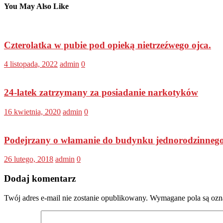
You May Also Like
Czterolatka w pubie pod opieką nietrzeźwego ojca.
4 listopada, 2022
admin
0
24-latek zatrzymany za posiadanie narkotyków
16 kwietnia, 2020
admin
0
Podejrzany o włamanie do budynku jednorodzinnego
26 lutego, 2018
admin
0
Dodaj komentarz
Twój adres e-mail nie zostanie opublikowany.
Wymagane pola są oz