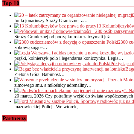
Top 10
funkcjonariuszy Straży Granicznej z…
13 Kolumbijczyków
Straży Granicznej od początku roku zatrzymali już…
2300 cu
zobowiązujące…
prążki, kołnierzyk polo i legendarna koniczynka. Legia…
Pół tysiąca
Baga
Zielona Góra–Babimost…
zimowego snu, a miłośnicy adrenaliny…
20 marca, 2026
Czy potrafimy wejść do świata współczesnych 
mazowieckiej Policji. We wtorek,…
Partnerzy