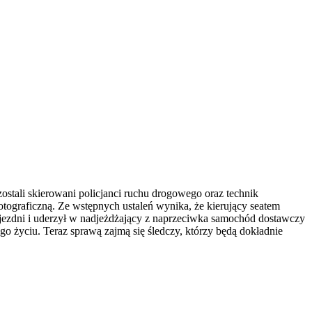
stali skierowani policjanci ruchu drogowego oraz technik
fotograficzną. Ze wstępnych ustaleń wynika, że kierujący seatem
jezdni i uderzył w nadjeżdżający z naprzeciwka samochód dostawczy
go życiu. Teraz sprawą zajmą się śledczy, którzy będą dokładnie