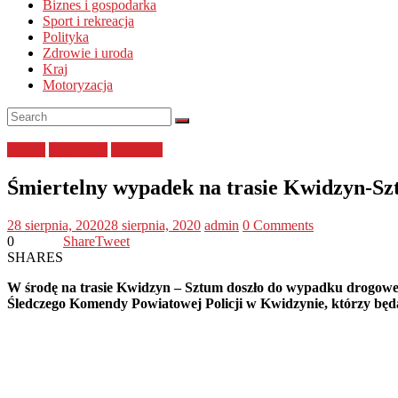
Biznes i gospodarka
Sport i rekreacja
Polityka
Zdrowie i uroda
Kraj
Motoryzacja
Policja
pomorskie
wypadek
Śmiertelny wypadek na trasie Kwidzyn-Sztu
28 sierpnia, 2020
28 sierpnia, 2020
admin
0 Comments
0
Share
Tweet
SHARES
W środę na trasie Kwidzyn – Sztum doszło do wypadku drogoweg
Śledczego Komendy Powiatowej Policji w Kwidzynie, którzy będą 