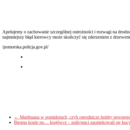
Apelujemy o zachowanie szczególnej ostrożności i rozwagi na drodze. 
najmniejszy błąd kierowcy może skończyć się zderzeniem z drzewem 
/pomorska.policja.gov.pl/
←
Marihuana w pomidorach, czyli ogrodnicze hobby pewnego
Biegną konie po… krajówce – policjanci zaopiekowali się kucy