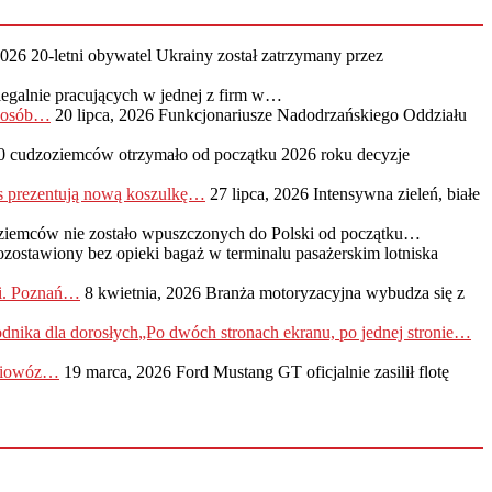
2026
20-letni obywatel Ukrainy został zatrzymany przez
legalnie pracujących w jednej z firm w…
0 osób…
20 lipca, 2026
Funkcjonariusze Nadodrzańskiego Oddziału
0 cudzoziemców otrzymało od początku 2026 roku decyzje
s prezentują nową koszulkę…
27 lipca, 2026
Intensywna zieleń, białe
ziemców nie zostało wpuszczonych do Polski od początku…
ozostawiony bez opieki bagaż w terminalu pasażerskim lotniska
ji. Poznań…
8 kwietnia, 2026
Branża motoryzacyjna wybudza się z
„Po dwóch stronach ekranu, po jednej stronie…
adiowóz…
19 marca, 2026
Ford Mustang GT oficjalnie zasilił flotę