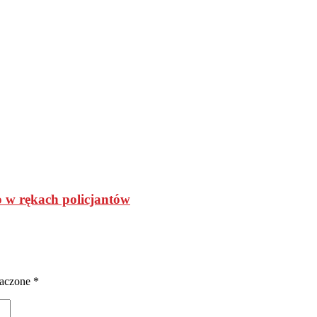
 w rękach policjantów
naczone
*