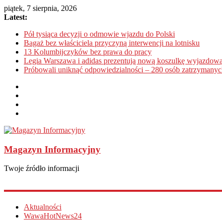
piątek, 7 sierpnia, 2026
Latest:
Pół tysiąca decyzji o odmowie wjazdu do Polski
Bagaż bez właściciela przyczyną interwencji na lotnisku
13 Kolumbijczyków bez prawa do pracy
Legia Warszawa i adidas prezentują nową koszulkę wyjazdową
Próbowali uniknąć odpowiedzialności – 280 osób zatrzymanyc
Magazyn Informacyjny
Twoje źródło informacji
Aktualności
WawaHotNews24