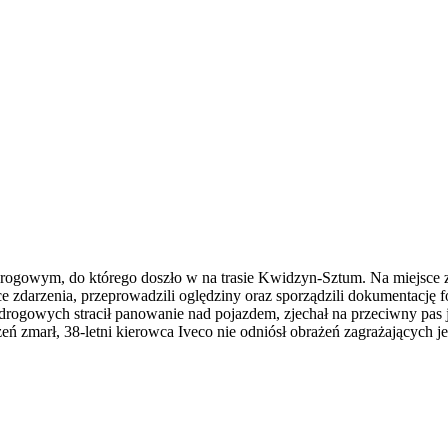
ogowym, do którego doszło w na trasie Kwidzyn-Sztum. Na miejsce zo
ce zdarzenia, przeprowadzili oględziny oraz sporządzili dokumentację 
ogowych stracił panowanie nad pojazdem, zjechał na przeciwny pas 
ń zmarł, 38-letni kierowca Iveco nie odniósł obrażeń zagrażających je