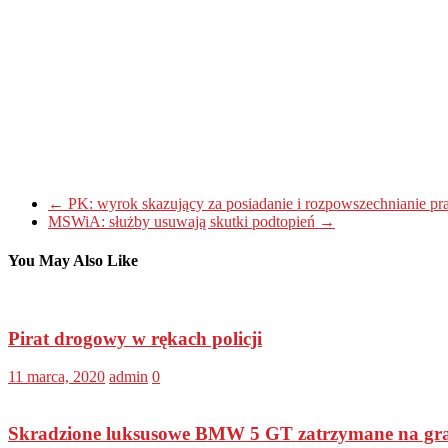
←
PK: wyrok skazujący za posiadanie i rozpowszechnianie praw
MSWiA: służby usuwają skutki podtopień
→
You May Also Like
Pirat drogowy w rękach policji
11 marca, 2020
admin
0
Skradzione luksusowe BMW 5 GT zatrzymane na gr