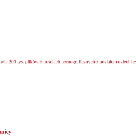
ie 200 tys. plików o treściach pornograficznych z udziałem dzieci i z
anicy