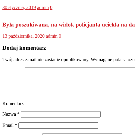
30 stycznia, 2019
admin
0
Była poszukiwana, na widok policjanta uciekła na d
13 października, 2020
admin
0
Dodaj komentarz
Twój adres e-mail nie zostanie opublikowany.
Wymagane pola są oz
Komentarz
Nazwa
*
Email
*