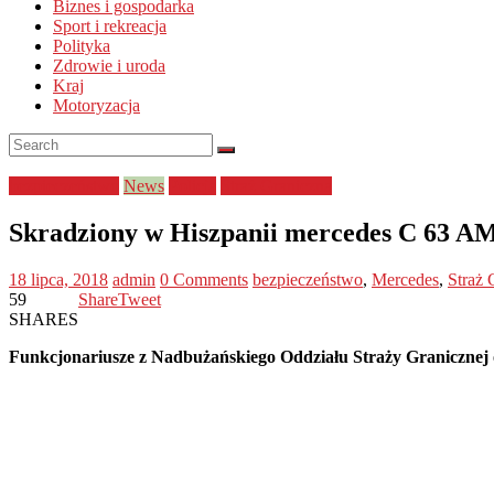
Biznes i gospodarka
Sport i rekreacja
Polityka
Zdrowie i uroda
Kraj
Motoryzacja
bezpieczeństwo
News
Policja
Straż Graniczna
Skradziony w Hiszpanii mercedes C 63 A
18 lipca, 2018
admin
0 Comments
bezpieczeństwo
,
Mercedes
,
Straż 
59
Share
Tweet
SHARES
Funkcjonariusze z Nadbużańskiego Oddziału Straży Granicznej o