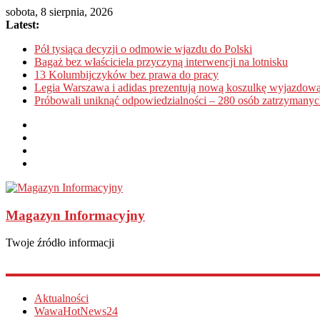
sobota, 8 sierpnia, 2026
Latest:
Pół tysiąca decyzji o odmowie wjazdu do Polski
Bagaż bez właściciela przyczyną interwencji na lotnisku
13 Kolumbijczyków bez prawa do pracy
Legia Warszawa i adidas prezentują nową koszulkę wyjazdową
Próbowali uniknąć odpowiedzialności – 280 osób zatrzymanyc
Magazyn Informacyjny
Twoje źródło informacji
Aktualności
WawaHotNews24