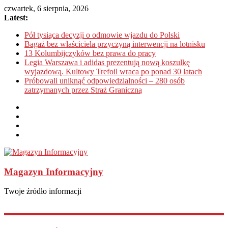
czwartek, 6 sierpnia, 2026
Latest:
Pół tysiąca decyzji o odmowie wjazdu do Polski
Bagaż bez właściciela przyczyną interwencji na lotnisku
13 Kolumbijczyków bez prawa do pracy
Legia Warszawa i adidas prezentują nową koszulkę
wyjazdową. Kultowy Trefoil wraca po ponad 30 latach
Próbowali uniknąć odpowiedzialności – 280 osób
zatrzymanych przez Straż Graniczną
Magazyn Informacyjny
Twoje źródło informacji