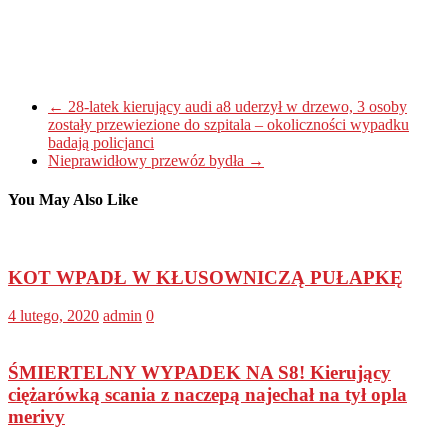
←
28-latek kierujący audi a8 uderzył w drzewo, 3 osoby
zostały przewiezione do szpitala – okoliczności wypadku
badają policjanci
Nieprawidłowy przewóz bydła
→
You May Also Like
KOT WPADŁ W KŁUSOWNICZĄ PUŁAPKĘ
4 lutego, 2020
admin
0
ŚMIERTELNY WYPADEK NA S8! Kierujący
ciężarówką scania z naczepą najechał na tył opla
merivy