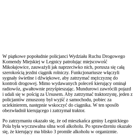
W piątkowe popołudnie policjanci Wydziału Ruchu Drogowego
Komendy Miejskiej w Legnicy patrolując miejscowość
Mikołajowice, zauważyli jak naprzeciwko nich, porusza się całą
szerokością jezdni ciągnik rolniczy. Funkcjonariusze włączyli
sygnały świetlne i dźwiękowe, aby zatrzymać mężczyznę do
kontroli drogowej. Mimo wydawanych poleceń kierujący ominął
radiowóz, gwałtownie przyśpieszając. Mundurowi zawrócili pojazd
i udali się w pościg za Ursusem. Aby zatrzymać traktorzystę, jeden z
policjantów zmuszony był wyjść z samochodu, pobiec za
uciekinierem, następnie wskoczyć do ciągnika. W ten sposób
obezwładnił kierującego i zatrzymał traktor.
Po zatrzymaniu okazało się, że od mieszkańca gminy Legnickiego
Pola była wyczuwalna silna woń alkoholu. Po sprawdzeniu okazało
się, że kierujący ma blisko 3 promile alkoholu w organizmie.