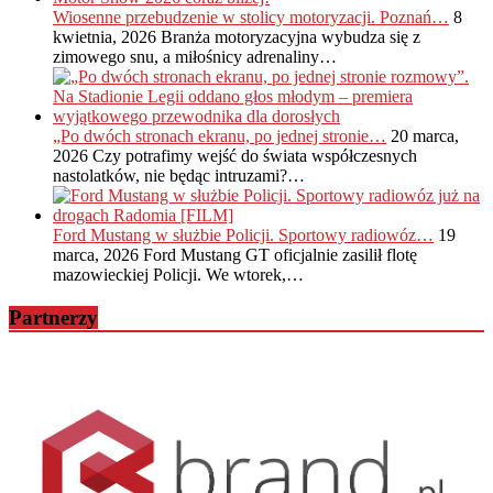
Wiosenne przebudzenie w stolicy motoryzacji. Poznań…
8
kwietnia, 2026
Branża motoryzacyjna wybudza się z
zimowego snu, a miłośnicy adrenaliny…
„Po dwóch stronach ekranu, po jednej stronie…
20 marca,
2026
Czy potrafimy wejść do świata współczesnych
nastolatków, nie będąc intruzami?…
Ford Mustang w służbie Policji. Sportowy radiowóz…
19
marca, 2026
Ford Mustang GT oficjalnie zasilił flotę
mazowieckiej Policji. We wtorek,…
Partnerzy