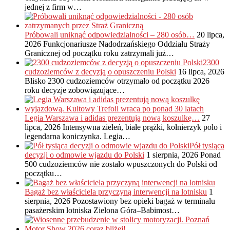
jednej z firm w…
Próbowali uniknąć odpowiedzialności – 280 osób…
20 lipca,
2026
Funkcjonariusze Nadodrzańskiego Oddziału Straży
Granicznej od początku roku zatrzymali już…
2300
cudzoziemców z decyzją o opuszczeniu Polski
16 lipca, 2026
Blisko 2300 cudzoziemców otrzymało od początku 2026
roku decyzje zobowiązujące…
Legia Warszawa i adidas prezentują nową koszulkę…
27
lipca, 2026
Intensywna zieleń, białe prążki, kołnierzyk polo i
legendarna koniczynka. Legia…
Pół tysiąca
decyzji o odmowie wjazdu do Polski
1 sierpnia, 2026
Ponad
500 cudzoziemców nie zostało wpuszczonych do Polski od
początku…
Bagaż bez właściciela przyczyną interwencji na lotnisku
1
sierpnia, 2026
Pozostawiony bez opieki bagaż w terminalu
pasażerskim lotniska Zielona Góra–Babimost…