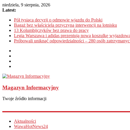
niedziela, 9 sierpnia, 2026
Latest:
Pół tysiąca decyzji o odmowie wjazdu do Polski
Bagaż bez właściciela przyczyną interwencji na lotnisku
13 Kolumbijczyków bez prawa do pracy
Legia Warszawa i adidas prezentują nową koszulkę wyjazdową
Próbowali uniknąć odpowiedzialności – 280 osób zatrzymanyc
Magazyn Informacyjny
Twoje źródło informacji
Aktualności
WawaHotNews24