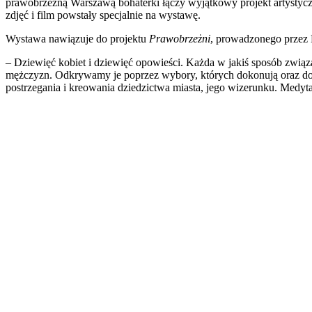
prawobrzeżną Warszawą bohaterki łączy wyjątkowy projekt artystyc
zdjęć i film powstały specjalnie na wystawę.
Wystawa nawiązuje do projektu
Prawobrzeżni
, prowadzonego przez
– Dziewięć kobiet i dziewięć opowieści. Każda w jakiś sposób zwią
mężczyzn. Odkrywamy je poprzez wybory, których dokonują oraz doś
postrzegania i kreowania dziedzictwa miasta, jego wizerunku. Medyta