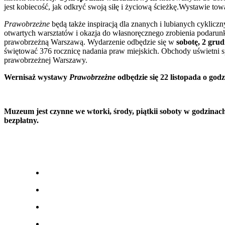
jest kobiecość, jak odkryć swoją siłę i życiową ścieżkę.Wystawie t
Prawobrzeżne
będą także inspiracją dla znanych i lubianych cyklic
otwartych warsztatów i okazja do własnoręcznego zrobienia podarunkó
prawobrzeżną Warszawą. Wydarzenie odbędzie się w
sobotę, 2 grud
świętować 376 rocznicę nadania praw miejskich. Obchody uświetni sp
prawobrzeżnej Warszawy.
Wernisaż wystawy
Prawobrzeżne
odbędzie się 22 listopada o go
Muzeum jest czynne we wtorki, środy
, piątki
i soboty w godzinach 
bezpłatny.