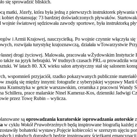
o się sprowadzić bliskich.
ą matki, Józefy, która była jedną z pierwszych instruktorek pływania
obiet dystansując 73 bardziej doświadczonych pływaków. Startowała 
I wojnie światowej sędziowała zawody sportowe, była instruktorką pły
egów i Armii Krajowej, nauczycielką. Po wojnie czynnie włączyła się w
wych, rozwijała turystykę krajoznawczą, działała wTowarzystwie Prz
własnej drogi życiowej. Malowała, pracowała wŻydowskim Instytucie H
no także na język hebrajski. W trudnych czasach PRL-u prowadziła wr
ury i sztuki. W latach 80. XX wieku salon artystyczny stał się salonem
ych, wspomnień przyjaciół, rzadko pokazywanych publicznie materiał
znajdą się między innymi: fotografie z syberyjskiej wyprawy Marii C
ana Kramsztyka w getcie warszawskim, ceramika z pracowni Wandy Szr
na Schillera, prace malarskie Ninel Kameraz-Kos, dzienniki Jadwigi
towie przez Towę Rubin – wylicza.
planowane są
oprowadzania kuratorskie
i
oprowadzania autorskie
z
ia
w cyklu
Wokół Prawobrzeżnych
będą inspirowane biografią każdej z
pozostawiły bohaterki wystawy.Pojęcie kobiecości w szerszym ujęciu p
słych i młodych dorosłych będzie inspirowany ścieżkami emancypacj