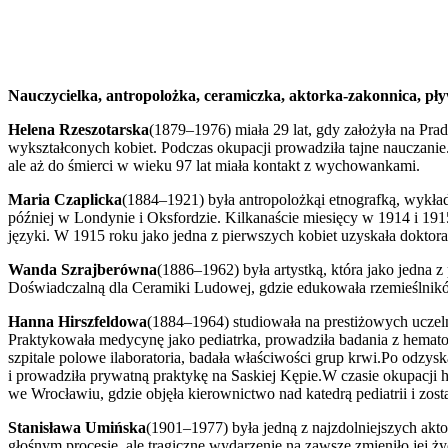
Nauczycielka, antropolożka, ceramiczka, aktorka-zakonnica, pły
Helena Rzeszotarska
(1879–1976) miała 29 lat, gdy założyła na Pra
wykształconych kobiet. Podczas okupacji prowadziła tajne nauczanie.
ale aż do śmierci w wieku 97 lat miała kontakt z wychowankami.
Maria Czaplicka
(1884–1921) była antropolożkąi etnografką, wykłado
później w Londynie i Oksfordzie. Kilkanaście miesięcy w 1914 i 19
języki. W 1915 roku jako jedna z pierwszych kobiet uzyskała doktorat
Wanda Szrajberówna
(1886–1962) była artystką, która jako jedna z
Doświadczalną dla Ceramiki Ludowej, gdzie edukowała rzemieślników
Hanna Hirszfeldowa
(1884–1964) studiowała na prestiżowych uczel
Praktykowała medycynę jako pediatrka, prowadziła badania z hematol
szpitale polowe ilaboratoria, badała właściwości grup krwi.Po odzys
i prowadziła prywatną praktykę na Saskiej Kępie.W czasie okupacji hit
we Wrocławiu, gdzie objęła kierownictwo nad katedrą pediatrii i zos
Stanisława Umińska
(1901–1977) była jedną z najzdolniejszych akt
głośnym procesie, ale tragiczne wydarzenie na zawsze zmieniło jej ż