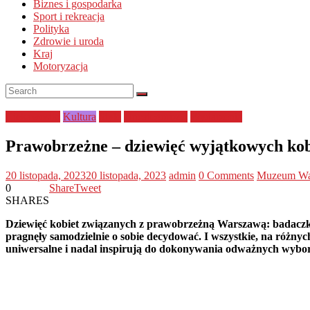
Biznes i gospodarka
Sport i rekreacja
Polityka
Zdrowie i uroda
Kraj
Motoryzacja
Ciekawostki
Kultura
Style
Uncategorized
Wydarzenia
Prawobrzeżne – dziewięć wyjątkowych kob
20 listopada, 2023
20 listopada, 2023
admin
0 Comments
Muzeum War
0
Share
Tweet
SHARES
Dziewięć kobiet związanych z prawobrzeżną Warszawą: badaczki i 
pragnęły samodzielnie o sobie decydować. I wszystkie, na różnyc
uniwersalne i nadal inspirują do dokonywania odważnych wyb