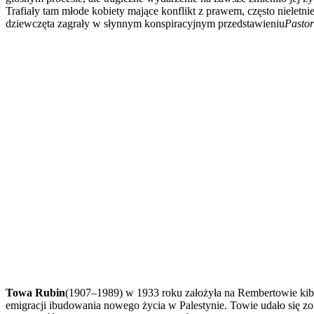
Trafiały tam młode kobiety mające konflikt z prawem, często nieletn
dziewczęta zagrały w słynnym konspiracyjnym przedstawieniu
Pastor
Towa Rubin
(1907–1989) w 1933 roku założyła na Rembertowie kibu
emigracji ibudowania nowego życia w Palestynie. Towie udało się 