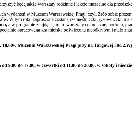
owarzyszyć będą także warsztaty rodzinne i lekcje muzealne dla przed
znych wydarzeń w Muzeum Warszawskiej Pragi, czyli Zrób sobie prezent
w. W tym roku zaproszone zostaną rzemieślniczki, rysowniczki, malark
nia,
a w programie znajdą się m.in. warsztaty ceramiczne, portretu, pr
ecjalnie opracowana gra miejska poświęcona nieodkrytym i mało znany
dz. 18.00w Muzeum Warszawskiej Pragi przy ul. Targowej 50/52.Wy
od 9.00 do 17.00, w czwartki od 11.00 do 20.00, w soboty i niedziele