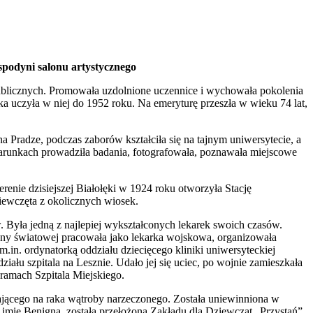
spodyni salonu artystycznego
 publicznych. Promowała uzdolnione uczennice i wychowała pokolenia
ka uczyła w niej do 1952 roku. Na emeryturę przeszła w wieku 74 lat,
a Pradze, podczas zaborów kształciła się na tajnym uniwersytecie, a
warunkach prowadziła badania, fotografowała, poznawała miejscowe
erenie dzisiejszej Białołęki w 1924 roku otworzyła Stację
iewczęta z okolicznych wiosek.
 Była jedną z najlepiej wykształconych lekarek swoich czasów.
wojny światowej pracowała jako lekarka wojskowa, organizowała
.in. ordynatorką oddziału dziecięcego kliniki uniwersyteckiej
ziału szpitala na Lesznie. Udało jej się uciec, po wojnie zamieszkała
 ramach Szpitala Miejskiego.
ającego na raka wątroby narzeczonego. Została uniewinniona w
i imię Benigna, została przełożoną Zakładu dla Dziewcząt „Przystań”.