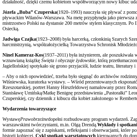
działalność, dzięki czemu kobietom współtworzącym nowy kibuc udał
Józefa „Buba” Czuperska
(1920–1993) nauczyła się pływać z pomoc
pływackim Wilanów-Warszawa. Na metę przypłynęła jako pierwsza z k
mistrzostwo Polski na dystansie 200 metrów stylem klasycznym. Po I
Osiecką.
Jadwiga Czajka
(1923–2008) była harcerką, członkinią Szarych Szer
harcmistrzynią, współzałożycielką Towarzystwa Schronisk Młodzieżo
Ninel Kameraz-Kos
(1937–2011) była inżynierem, ale poszukiwała 
wznawianą książkę
Święta i obyczaje żydowskie
, którą przetłumaczo
Jagiellońskiej spotykało się grono przyjaciół, ludzie teatru, literat
– Aby o nich opowiedzieć, trzeba było sięgnąć do archiwów rodzinn
Wiśniewska, kuratorka wystawy. – Wśród prezentowanych eksponatów 
Rzeszotarskiej, portret Hanny Hirszfeldowej namalowany przez Rom
Stanisławę Umińską/Matkę Benignę przedstawienia „Pastorałki” Leo
Czuperskiej, czy dziennik z kibucu dla kobiet założonego w Rember
Wydarzenia towarzysząc
e
Wystawę
Prawobrzeżne
dopełni rozbudowany program wydarzeń. Za
warszawskimi twórczyniami, m.in. Olgą Drendą.
Wykłady i spotkan
formie zapoznać się z zapiskami, refleksjami i obserwacjami, które 
historii kobiecej.
Cykl spotkań warsztatowych
kierowanych do doro