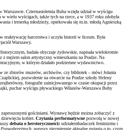
 w Warszawie. Czternastoletnia Buba wzięła udział w wyścigu
w wielu wyścigach, także tych na rzece, a w 1937 roku zdobyła
wania i trenerką młodzieży, opiekowała się m.in. młodą Agnieszką
 reaktywację harcerstwa i uczyła historii w liceum. Była
yjaciół Warszawy.
istorycznym, badała obyczaje żydowskie, napisała wielokrotnie
az z mężem salon artystyczny wmieszkaniu na Pradze. Na
 konspiracyjnym, w którym działało podziemne wydawnictwo.
ów ze zbiorów muzeów, archiwów, czy bibliotek – mówi Jolanta
zaplickiej, pozwolenie na otwarcie na Pradze szkoły Heleny
ajberówny, fotografie zainicjowanego w czasie okupacji przez
 Czajki, puchar wyścigu pływackiego Wilanów-Warszawa Buby
 zaproszonymi gościniami. Wystawę będzie można zobaczyć z
 dziewięciu kobiet.
Czytania performatywne
pozwolą w nowej
oruszy
debata o herstoryczności
z udziałembadaczek feminizmu i
i
Prawobrzeżnych
, poruszy niezmiennie aktualne pytania o to, czym