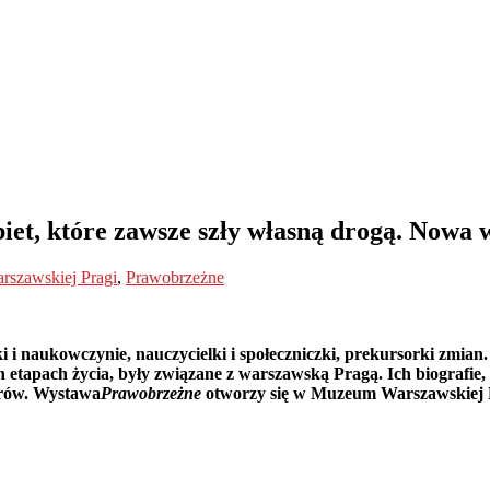
iet, które zawsze szły własną drogą. Now
szawskiej Pragi
,
Prawobrzeżne
naukowczynie, nauczycielki i społeczniczki, prekursorki zmian. K
h etapach życia, były związane z warszawską Pragą. Ich biografie,
orów. Wystawa
Prawobrzeżne
otworzy się w Muzeum Warszawskiej Pr