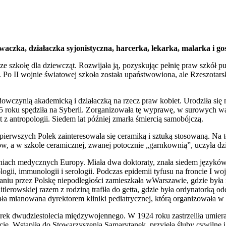
waczka, działaczka syjonistyczna, harcerka, lekarka, malarka i go
dze szkołę dla dziewcząt. Rozwijała ją, pozyskując pełnię praw szkół
 Po II wojnie światowej szkoła została upaństwowiona, ale Rzeszotars
wczynią akademicką i działaczką na rzecz praw kobiet. Urodziła się n
15 roku spędziła na Syberii. Zorganizowała tę wyprawę, w surowych 
 z antropologii. Siedem lat później zmarła śmiercią samobójczą.
 pierwszych Polek zainteresowała się ceramiką i sztuką stosowaną. Na t
, a w szkole ceramicznej, zwanej potocznie „garnkownią”, uczyła dz
niach medycznych Europy. Miała dwa doktoraty, znała siedem języków.
ogii, immunologii i serologii. Podczas epidemii tyfusu na froncie I 
kaniu przez Polskę niepodległości zamieszkała wWarszawie, gdzie była m
lerowskiej razem z rodziną trafiła do getta, gdzie była ordynatorką odd
tała mianowana dyrektorem kliniki pediatrycznej, którą organizowała w
orek dwudziestolecia międzywojennego. W 1924 roku zastrzeliła umier
ycie. Wstąpiła do Stowarzyszenia Samarytanek, przyjęła śluby cywilne 