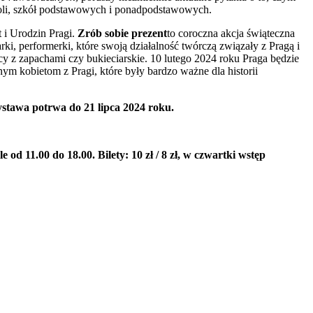
szkoli, szkół podstawowych i ponadpodstawowych.
 i Urodzin Pragi.
Zrób sobie prezent
to coroczna akcja świąteczna
i, performerki, które swoją działalność twórczą związały z Pragą i
acy z zapachami czy bukieciarskie. 10 lutego 2024 roku Praga będzie
m kobietom z Pragi, które były bardzo ważne dla historii
stawa potrwa do 21 lipca 2024 roku.
 od 11.00 do 18.00. Bilety: 10 zł / 8 zł, w czwartki wstęp