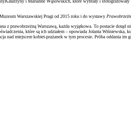
znyKatarzyny i Marianne Wąsowskich, które wybrały i sfotografowały
 Muzeum Warszawskiej Pragi od 2015 roku i do wystawy
Prawobrzeżni
zana z prawobrzeżną Warszawą, każda wyjątkowa. To postacie dotąd ni
wiadczenia, które są ich udziałem – opowiada Jolanta Wiśniewska, ku
cja nad miejscem kobiet-prażanek w tym procesie. Próba oddania im gł