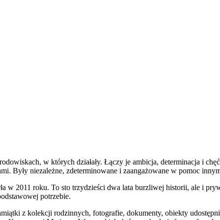
odowiskach, w których działały. Łączy je ambicja, determinacja i ch
iami. Były niezależne, zdeterminowane i zaangażowane w pomoc innym, p
w 2011 roku. To sto trzydzieści dwa lata burzliwej historii, ale i pr
podstawowej potrzebie.
miątki z kolekcji rodzinnych, fotografie, dokumenty, obiekty udostępni