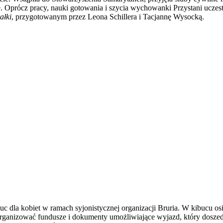
ie. Oprócz pracy, nauki gotowania i szycia wychowanki Przystani uczes
ałki
, przygotowanym przez Leona Schillera i Tacjannę Wysocką.
c dla kobiet w ramach syjonistycznej organizacji Bruria. W kibucu 
zorganizować fundusze i dokumenty umożliwiające wyjazd, który dosz