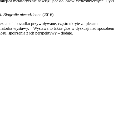
 miejsca metaforycznie nawiązujące do losów
Prawobrzeżnych
. Cykl
. Biografie niecodzienne
(2016).
eznane lub rzadko przywoływane, często ukryte za plecami
ratorka wystawy. – Wystawa to także głos w dyskusji nad sposobem
osu, spojrzenia z ich perspektywy – dodaje.