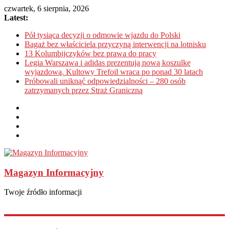
czwartek, 6 sierpnia, 2026
Latest:
Pół tysiąca decyzji o odmowie wjazdu do Polski
Bagaż bez właściciela przyczyną interwencji na lotnisku
13 Kolumbijczyków bez prawa do pracy
Legia Warszawa i adidas prezentują nową koszulkę
wyjazdową. Kultowy Trefoil wraca po ponad 30 latach
Próbowali uniknąć odpowiedzialności – 280 osób
zatrzymanych przez Straż Graniczną
Magazyn Informacyjny
Twoje źródło informacji