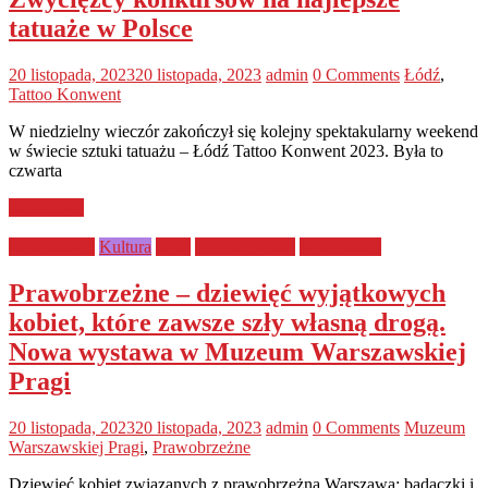
tatuaże w Polsce
20 listopada, 2023
20 listopada, 2023
admin
0 Comments
Łódź
,
Tattoo Konwent
W niedzielny wieczór zakończył się kolejny spektakularny weekend
w świecie sztuki tatuażu – Łódź Tattoo Konwent 2023. Była to
czwarta
Read more
Ciekawostki
Kultura
Style
Uncategorized
Wydarzenia
Prawobrzeżne – dziewięć wyjątkowych
kobiet, które zawsze szły własną drogą.
Nowa wystawa w Muzeum Warszawskiej
Pragi
20 listopada, 2023
20 listopada, 2023
admin
0 Comments
Muzeum
Warszawskiej Pragi
,
Prawobrzeżne
Dziewięć kobiet związanych z prawobrzeżną Warszawą: badaczki i