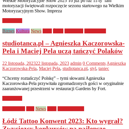
Wielkie Motoryzacyjne Show 2025 To już po raz 11-ty fani
motoryzacji świętowali rozpoczęcie sezonu startowego na Wielkim
Motoryzacyjnym Show. Impreza
Read more
Biznes
Kultura
News
Style
Świat
Warszawa
Wydarzenia
studiotanca.pl – Agnieszka Kaczorowska-
Pela i Maciej Pela uczą tańczyć Polaków
22 listopada, 2023
22 listopada, 2023
admin
0 Comments
Agnieszka
Kaczorowska-Pela
,
Maciej Pela
,
studiotanca.pl
,
styl
,
taniec
“Chcemy roztańczyć Polskę” – tymi słowami Agnieszka
Kaczorowska-Pela przywitała zgromadzonych gości w oryginalnie
zaaranżowanej przestrzeni w restauracji Gardens by Fort.
Read more
Ciekawostki
Kraj
News
Style
Uncategorized
Łódź Tattoo Konwent 2023: Kto wygrał?
Zwycięzcy konkursów na najlepsze