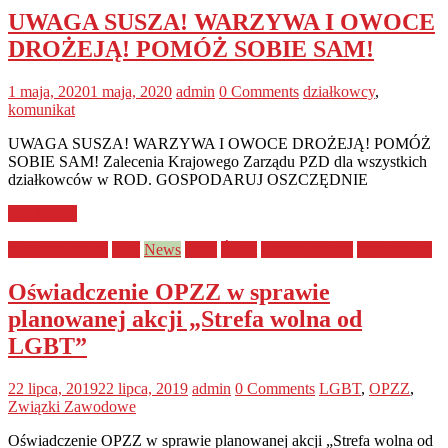
UWAGA SUSZA! WARZYWA I OWOCE
DROŻEJĄ! POMÓŻ SOBIE SAM!
1 maja, 2020
1 maja, 2020
admin
0 Comments
działkowcy
,
komunikat
UWAGA SUSZA! WARZYWA I OWOCE DROŻEJĄ! POMÓŻ
SOBIE SAM! Zalecenia Krajowego Zarządu PZD dla wszystkich
działkowców w ROD. GOSPODARUJ OSZCZĘDNIE
Read more
bezpieczeństwo
Kraj
News
Style
Świat
Uncategorized
Wydarzenia
Oświadczenie OPZZ w sprawie
planowanej akcji „Strefa wolna od
LGBT”
22 lipca, 2019
22 lipca, 2019
admin
0 Comments
LGBT
,
OPZZ
,
Związki Zawodowe
Oświadczenie OPZZ w sprawie planowanej akcji „Strefa wolna od