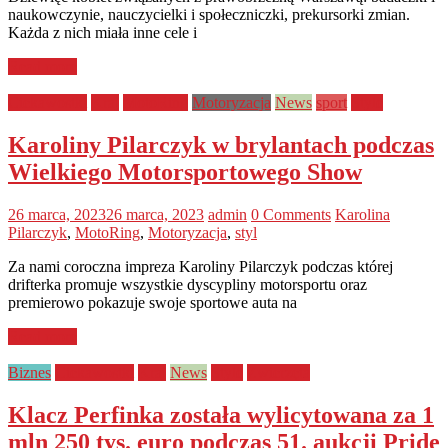
naukowczynie, nauczycielki i społeczniczki, prekursorki zmian.
Każda z nich miała inne cele i
Read more
Ciekawostki
Kraj
MotoRing
Motoryzacja
News
sport
Style
Karoliny Pilarczyk w brylantach podczas
Wielkiego Motorsportowego Show
26 marca, 2023
26 marca, 2023
admin
0 Comments
Karolina
Pilarczyk
,
MotoRing
,
Motoryzacja
,
styl
Za nami coroczna impreza Karoliny Pilarczyk podczas której
drifterka promuje wszystkie dyscypliny motorsportu oraz
premierowo pokazuje swoje sportowe auta na
Read more
Biznes
Ciekawostki
Kraj
News
Style
Zwierzęta
Klacz Perfinka została wylicytowana za 1
mln 250 tys. euro podczas 51. aukcji Pride