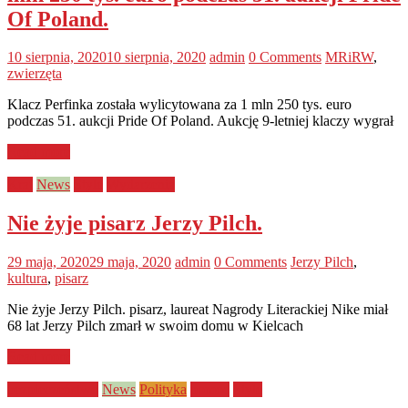
Of Poland.
10 sierpnia, 2020
10 sierpnia, 2020
admin
0 Comments
MRiRW
,
zwierzęta
Klacz Perfinka została wylicytowana za 1 mln 250 tys. euro
podczas 51. aukcji Pride Of Poland. Aukcję 9-letniej klaczy wygrał
Read more
Kraj
News
Style
Wydarzenia
Nie żyje pisarz Jerzy Pilch.
29 maja, 2020
29 maja, 2020
admin
0 Comments
Jerzy Pilch
,
kultura
,
pisarz
Nie żyje Jerzy Pilch. pisarz, laureat Nagrody Literackiej Nike miał
68 lat Jerzy Pilch zmarł w swoim domu w Kielcach
Read more
bezpieczeństwo
News
Polityka
pomoc
Style