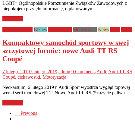
LGBT” Ogólnopolskie Porozumienie Związków Zawodowych z
niepokojem przyjęło informację, o planowanym
Read more
bezpieczeństwo
Biznes
Ciekawostki
Motoryzacja
News
Style
Świat
Kompaktowy samochód sportowy w swej
szczytowej formie: nowe Audi TT RS
Coupé
7 lutego, 2019
7 lutego, 2019
admin
0 Comments
Audi
,
Audi TT RS
Coupé
,
ciekawostki
,
Motoryzacja
Neckarsulm, 6 lutego 2019 r. Audi Sport wyostrza wygląd topowej
wersji serii modelowej TT. Nowe Audi TT RS (*zużycie paliwa
Read more
← Previous