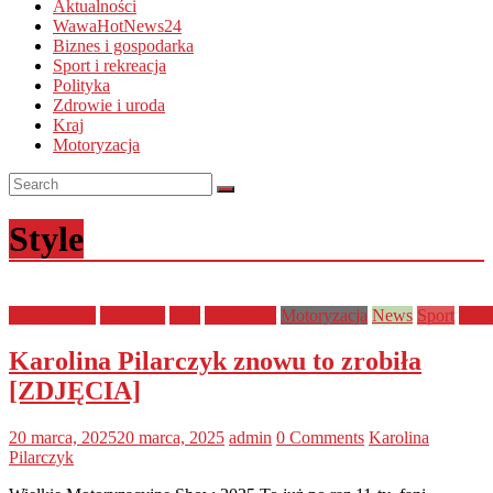
Aktualności
WawaHotNews24
Biznes i gospodarka
Sport i rekreacja
Polityka
Zdrowie i uroda
Kraj
Motoryzacja
Style
Ciekawostki
kierowcy
Kraj
MotoRing
Motoryzacja
News
Sport
Styl
Karolina Pilarczyk znowu to zrobiła
[ZDJĘCIA]
20 marca, 2025
20 marca, 2025
admin
0 Comments
Karolina
Pilarczyk