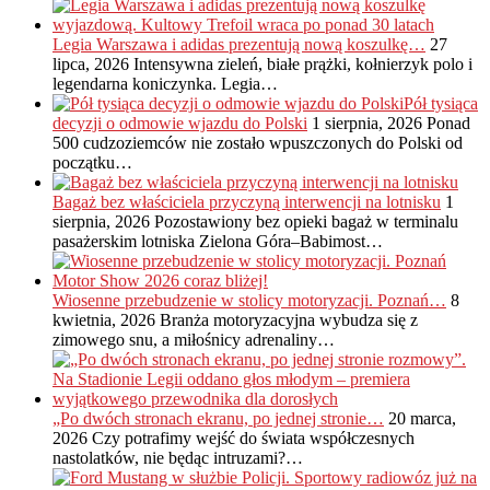
Legia Warszawa i adidas prezentują nową koszulkę…
27
lipca, 2026
Intensywna zieleń, białe prążki, kołnierzyk polo i
legendarna koniczynka. Legia…
Pół tysiąca
decyzji o odmowie wjazdu do Polski
1 sierpnia, 2026
Ponad
500 cudzoziemców nie zostało wpuszczonych do Polski od
początku…
Bagaż bez właściciela przyczyną interwencji na lotnisku
1
sierpnia, 2026
Pozostawiony bez opieki bagaż w terminalu
pasażerskim lotniska Zielona Góra–Babimost…
Wiosenne przebudzenie w stolicy motoryzacji. Poznań…
8
kwietnia, 2026
Branża motoryzacyjna wybudza się z
zimowego snu, a miłośnicy adrenaliny…
„Po dwóch stronach ekranu, po jednej stronie…
20 marca,
2026
Czy potrafimy wejść do świata współczesnych
nastolatków, nie będąc intruzami?…