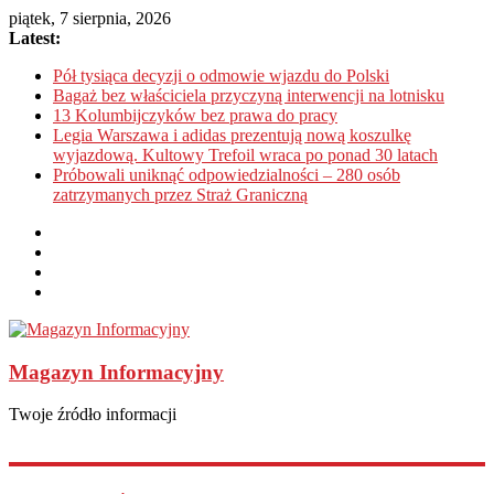
piątek, 7 sierpnia, 2026
Latest:
Pół tysiąca decyzji o odmowie wjazdu do Polski
Bagaż bez właściciela przyczyną interwencji na lotnisku
13 Kolumbijczyków bez prawa do pracy
Legia Warszawa i adidas prezentują nową koszulkę
wyjazdową. Kultowy Trefoil wraca po ponad 30 latach
Próbowali uniknąć odpowiedzialności – 280 osób
zatrzymanych przez Straż Graniczną
Magazyn Informacyjny
Twoje źródło informacji