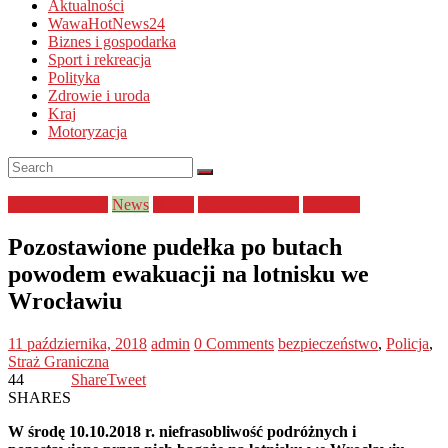
Aktualności
WawaHotNews24
Biznes i gospodarka
Sport i rekreacja
Polityka
Zdrowie i uroda
Kraj
Motoryzacja
bezpieczeństwo
News
służby
Straż Graniczna
Wrocław
Pozostawione pudełka po butach
powodem ewakuacji na lotnisku we
Wrocławiu
11 października, 2018
admin
0 Comments
bezpieczeństwo
,
Policja
,
Straż Graniczna
44
Share
Tweet
SHARES
W środę 10.10.2018 r. niefrasobliwość podróżnych i