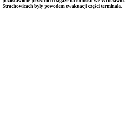
pozostawione przez nich bagaże na lotnisku we Wrocławiu-
Strachowicach były powodem ewakuacji części terminala.