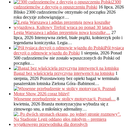
2300
cudzoziemców z decyzją o opuszczeniu Polski
16 lipca, 2026
Blisko 2300 cudzoziemców otrzymało od początku 2026
roku decyzje zobowiązujące…
Legia Warszawa i adidas prezentują nową koszulkę…
27
lipca, 2026
Intensywna zieleń, białe prążki, kołnierzyk polo i
legendarna koniczynka. Legia…
Pół tysiąca
decyzji o odmowie wjazdu do Polski
1 sierpnia, 2026
Ponad
500 cudzoziemców nie zostało wpuszczonych do Polski od
początku…
Bagaż bez właściciela przyczyną interwencji na lotnisku
1
sierpnia, 2026
Pozostawiony bez opieki bagaż w terminalu
pasażerskim lotniska Zielona Góra–Babimost…
Wiosenne przebudzenie w stolicy motoryzacji. Poznań…
8
kwietnia, 2026
Branża motoryzacyjna wybudza się z
zimowego snu, a miłośnicy adrenaliny…