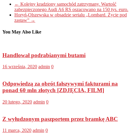
←
Kolejny kradziony samochód zatrzymany. Wartość
zabezpieczonego Audi A6 RS oszacowano na 150 tys. euro.
Horyń-Olszewska w obsadzie serialu „Lombard. Życie pod
zastaw”
→
You May Also Like
Handlował podrabianymi butami
16 września, 2020
admin
0
Odpowiedzą za obrót fałszywymi fakturami na
ponad 60 mln złotych [ZDJĘCIA, FILM]
20 lutego, 2020
admin
0
Z wyłudzonym paszportem przez bramkę ABC
11 marca, 2020
admin
0