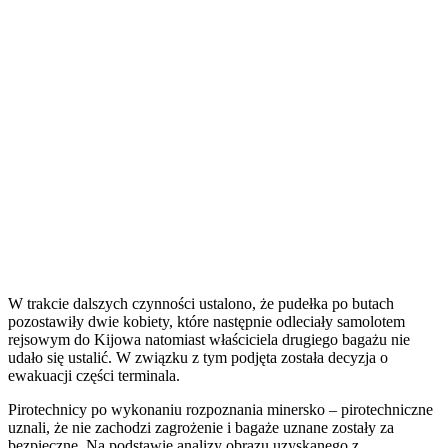
W trakcie dalszych czynności ustalono, że pudełka po butach
pozostawiły dwie kobiety, które następnie odleciały samolotem
rejsowym do Kijowa natomiast właściciela drugiego bagażu nie
udało się ustalić. W związku z tym podjęta została decyzja o
ewakuacji części terminala.
Pirotechnicy po wykonaniu rozpoznania minersko – pirotechniczne
uznali, że nie zachodzi zagrożenie i bagaże uznane zostały za
bezpieczne. Na podstawie analizy obrazu uzyskanego z