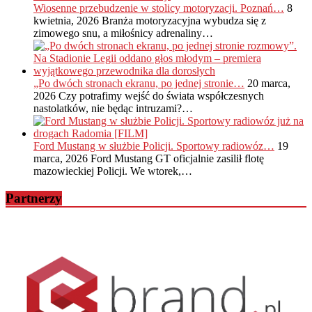
Wiosenne przebudzenie w stolicy motoryzacji. Poznań…
8
kwietnia, 2026
Branża motoryzacyjna wybudza się z
zimowego snu, a miłośnicy adrenaliny…
„Po dwóch stronach ekranu, po jednej stronie…
20 marca,
2026
Czy potrafimy wejść do świata współczesnych
nastolatków, nie będąc intruzami?…
Ford Mustang w służbie Policji. Sportowy radiowóz…
19
marca, 2026
Ford Mustang GT oficjalnie zasilił flotę
mazowieckiej Policji. We wtorek,…
Partnerzy