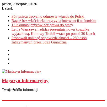
piątek, 7 sierpnia, 2026
Latest:
Pół tysiąca decyzji o odmowie wjazdu do Polski
Bagaż bez właściciela przyczyną interwencji na lotnisku
13 Kolumbijczyków bez prawa do pracy
Legia Warszawa i adidas prezentują nową koszulkę
wyjazdową. Kultowy Trefoil wraca po ponad 30 latach
Próbowali uniknąć odpowiedzialności – 280 osób
zatrzymanych przez Straż Graniczną
Magazyn Informacyjny
Twoje źródło informacji