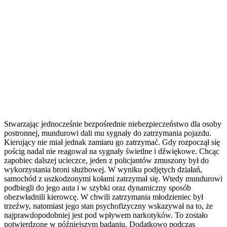
Stwarzając jednocześnie bezpośrednie niebezpieczeństwo dla osoby
postronnej, mundurowi dali mu sygnały do zatrzymania pojazdu.
Kierujący nie miał jednak zamiaru go zatrzymać. Gdy rozpoczął się
pościg nadal nie reagował na sygnały świetlne i dźwiękowe. Chcąc
zapobiec dalszej ucieczce, jeden z policjantów zmuszony był do
wykorzystania broni służbowej. W wyniku podjętych działań,
samochód z uszkodzonymi kołami zatrzymał się. Wtedy mundurowi
podbiegli do jego auta i w szybki oraz dynamiczny sposób
obezwładnili kierowcę. W chwili zatrzymania młodzieniec był
trzeźwy, natomiast jego stan psychofizyczny wskazywał na to, że
najprawdopodobniej jest pod wpływem narkotyków. To zostało
potwierdzone w późniejszym badaniu. Dodatkowo podczas