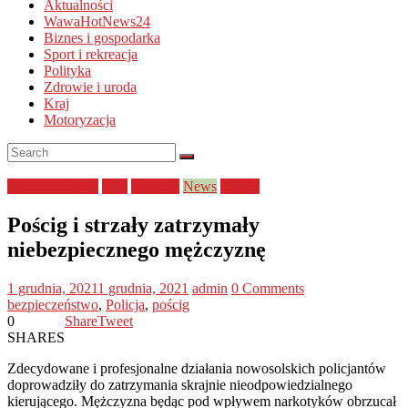
Aktualności
WawaHotNews24
Biznes i gospodarka
Sport i rekreacja
Polityka
Zdrowie i uroda
Kraj
Motoryzacja
bezpieczeństwo
Kraj
lubuskie
News
Policja
Pościg i strzały zatrzymały
niebezpiecznego mężczyznę
1 grudnia, 2021
1 grudnia, 2021
admin
0 Comments
bezpieczeństwo
,
Policja
,
pościg
0
Share
Tweet
SHARES
Zdecydowane i profesjonalne działania nowosolskich policjantów
doprowadziły do zatrzymania skrajnie nieodpowiedzialnego
kierującego. Mężczyzna będąc pod wpływem narkotyków obrzucał