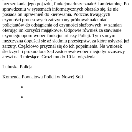
przeszukania jego pojazdu, funkcjonariusze znaleźli amfetaminę. Po
sprawdzeniu w systemach informatycznych okazało się, że nie
posiada on uprawnień do kierowania. Podczas trwających
czynności procesowych zatrzymany próbował nakłaniać
policjantów do odstąpienia od czynności służbowych, w zamian
oferując im korzyści majątkowe. Odpowie również za stawianie
czynnego oporu wobec funkcjonariuszy Policji. Tym samym
mężczyzna dopuścił się aż siedmiu przestępstw, za które usłyszał już
zarzuty. Częściowo przyznał się do ich popełnienia. Na wniosek
śledczych i prokuratora Sąd zastosował wobec niego tymczasowy
areszt na 3 miesiące. Grozi mu do 10 lat więzienia.
Lubuska Policja
Komenda Powiatowa Policji w Nowej Soli