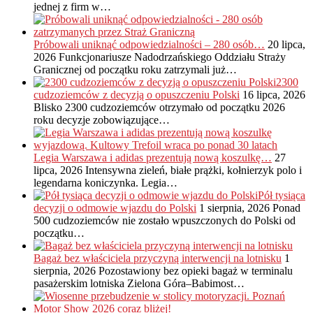
jednej z firm w…
Próbowali uniknąć odpowiedzialności – 280 osób…
20 lipca,
2026
Funkcjonariusze Nadodrzańskiego Oddziału Straży
Granicznej od początku roku zatrzymali już…
2300
cudzoziemców z decyzją o opuszczeniu Polski
16 lipca, 2026
Blisko 2300 cudzoziemców otrzymało od początku 2026
roku decyzje zobowiązujące…
Legia Warszawa i adidas prezentują nową koszulkę…
27
lipca, 2026
Intensywna zieleń, białe prążki, kołnierzyk polo i
legendarna koniczynka. Legia…
Pół tysiąca
decyzji o odmowie wjazdu do Polski
1 sierpnia, 2026
Ponad
500 cudzoziemców nie zostało wpuszczonych do Polski od
początku…
Bagaż bez właściciela przyczyną interwencji na lotnisku
1
sierpnia, 2026
Pozostawiony bez opieki bagaż w terminalu
pasażerskim lotniska Zielona Góra–Babimost…