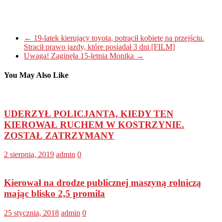
←
19-latek kierujący toyotą, potrącił kobietę na przejściu.
Stracił prawo jazdy, które posiadał 3 dni [FILM]
Uwaga! Zaginęła 15-letnia Monika
→
You May Also Like
UDERZYŁ POLICJANTA, KIEDY TEN
KIEROWAŁ RUCHEM W KOSTRZYNIE.
ZOSTAŁ ZATRZYMANY
2 sierpnia, 2019
admin
0
Kierował na drodze publicznej maszyną rolniczą
mając blisko 2,5 promila
25 stycznia, 2018
admin
0