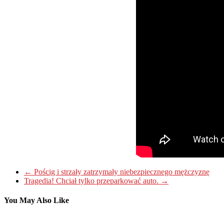
←
Pościg i strzały zatrzymały niebezpiecznego mężczyznę
Tragedia! Chciał tylko przeparkować auto.
→
You May Also Like