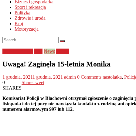
Biznes i gospodarka
Sport i rekreacja
Polityka
Zdrowie i uroda
Kraj
Motoryzacja
bezpieczeństwo
Kraj
News
Policja
Uwaga! Zaginęła 15-letnia Monika
1 grudnia, 2021
1 grudnia, 2021
admin
0 Comments
nastolatka
,
Policj
0
Share
Tweet
SHARES
Komisariat Policji w Blachowni otrzymał zgłoszenie o zaginięc
listopada i do tej pory nie nawiązała kontaktu z rodziną ani opie
numerem alarmowym 997 lub 112.