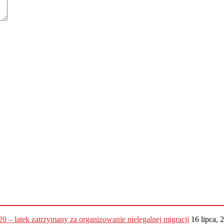
20 – latek zatrzymany za organizowanie nielegalnej migracji
16 lipca, 