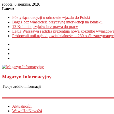
sobota, 8 sierpnia, 2026
Latest:
Pół tysiąca decyzji o odmowie wjazdu do Polski
Bagaż bez właściciela przyczyną interwencji na lotnisku
13 Kolumbijczyków bez prawa do pracy
Legia Warszawa i adidas prezentują nową koszulkę wyjazdową
Próbowali uniknąć odpowiedzialności – 280 osób zatrzymanyc
Magazyn Informacyjny
Twoje źródło informacji
Aktualności
WawaHotNews24