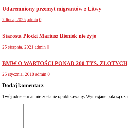
Udaremniony przemyt migrantów z Litwy
7 lipca, 2025
admin
0
Starosta Płocki Mariusz Bieniek nie żyje
25 sierpnia, 2021
admin
0
BMW O WARTOŚCI PONAD 200 TYS. ZŁOTYC
25 stycznia, 2018
admin
0
Dodaj komentarz
Twój adres e-mail nie zostanie opublikowany.
Wymagane pola są oz