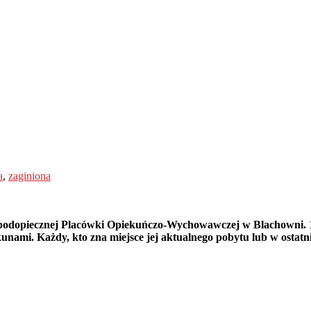
a
,
zaginiona
iu podopiecznej Placówki Opiekuńczo-Wychowawczej w Blachowni. 1
kunami. Każdy, kto zna miejsce jej aktualnego pobytu lub w ostatni