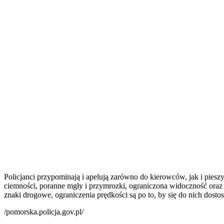
Policjanci przypominają i apelują zarówno do kierowców, jak i piesz
ciemności, poranne mgły i przymrozki, ograniczona widoczność oraz m
znaki drogowe, ograniczenia prędkości są po to, by się do nich dost
/pomorska.policja.gov.pl/