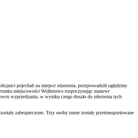
cjanci pojechali na miejsce zdarzenia, przeprowadzili oględziny
 kierunku miejscowości Wejherowo rozpoczynając manewr
newru wyprzedzania, w wyniku czego doszło do zderzenia tych
y zostały zabezpieczone. Trzy osoby ranne zostały przetransportowane