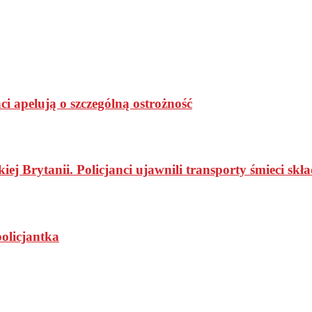
nci apelują o szczególną ostrożność
kiej Brytanii. Policjanci ujawnili transporty śmieci
olicjantka