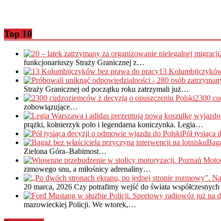
Top 10
funkcjonariuszy Straży Granicznej z…
13 Kolumbijczyków
Straży Granicznej od początku roku zatrzymali już…
2300 cu
zobowiązujące…
prążki, kołnierzyk polo i legendarna koniczynka. Legia…
Pół tysiąca
Baga
Zielona Góra–Babimost…
zimowego snu, a miłośnicy adrenaliny…
20 marca, 2026
Czy potrafimy wejść do świata współczesnych 
mazowieckiej Policji. We wtorek,…