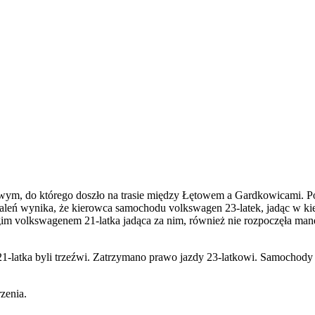
wym, do którego doszło na trasie między Łętowem a Gardkowicami. Poli
ustaleń wynika, że kierowca samochodu volkswagen 23-latek, jadąc w
gim volkswagenem 21-latka jadąca za nim, również nie rozpoczęła ma
 i 21-latka byli trzeźwi. Zatrzymano prawo jazdy 23-latkowi. Samochod
zenia.