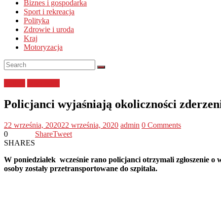
Biznes i gospodarka
Sport i rekreacja
Polityka
Zdrowie i uroda
Kraj
Motoryzacja
Policja
pomorskie
Policjanci wyjaśniają okoliczności zderz
22 września, 2020
22 września, 2020
admin
0 Comments
0
Share
Tweet
SHARES
W poniedziałek wcześnie rano policjanci otrzymali zgłoszenie
osoby zostały przetransportowane do szpitala.