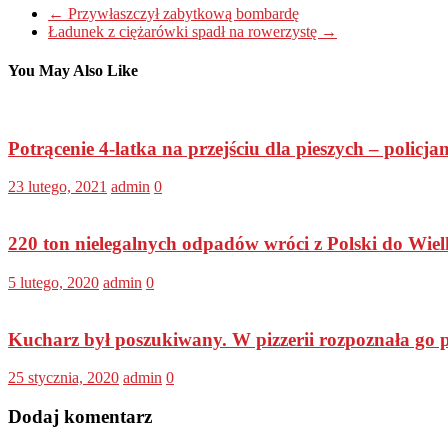
←
Przywłaszczył zabytkową bombardę
Ładunek z ciężarówki spadł na rowerzystę
→
You May Also Like
Potrącenie 4-latka na przejściu dla pieszych – policja
23 lutego, 2021
admin
0
220 ton nielegalnych odpadów wróci z Polski do Wiel
5 lutego, 2020
admin
0
Kucharz był poszukiwany. W pizzerii rozpoznała go p
25 stycznia, 2020
admin
0
Dodaj komentarz