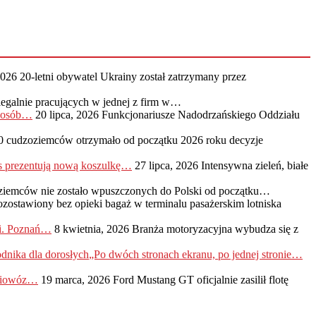
2026
20-letni obywatel Ukrainy został zatrzymany przez
legalnie pracujących w jednej z firm w…
0 osób…
20 lipca, 2026
Funkcjonariusze Nadodrzańskiego Oddziału
0 cudzoziemców otrzymało od początku 2026 roku decyzje
s prezentują nową koszulkę…
27 lipca, 2026
Intensywna zieleń, białe
ziemców nie zostało wpuszczonych do Polski od początku…
ozostawiony bez opieki bagaż w terminalu pasażerskim lotniska
ji. Poznań…
8 kwietnia, 2026
Branża motoryzacyjna wybudza się z
„Po dwóch stronach ekranu, po jednej stronie…
adiowóz…
19 marca, 2026
Ford Mustang GT oficjalnie zasilił flotę