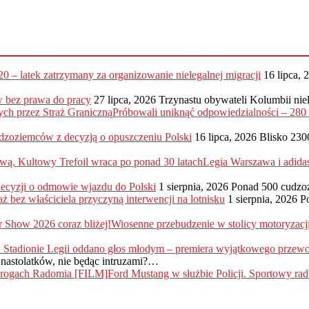
20 – latek zatrzymany za organizowanie nielegalnej migracji
16 lipca, 
 bez prawa do pracy
27 lipca, 2026
Trzynastu obywateli Kolumbii nie
Próbowali uniknąć odpowiedzialności – 28
dzoziemców z decyzją o opuszczeniu Polski
16 lipca, 2026
Blisko 230
Legia Warszawa i adida
 decyzji o odmowie wjazdu do Polski
1 sierpnia, 2026
Ponad 500 cudzo
ż bez właściciela przyczyną interwencji na lotnisku
1 sierpnia, 2026
P
Wiosenne przebudzenie w stolicy motoryzac
nastolatków, nie będąc intruzami?…
Ford Mustang w służbie Policji. Sportowy r