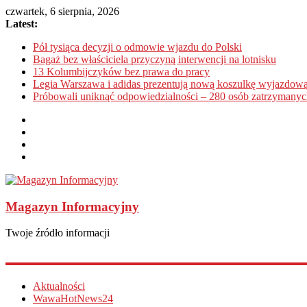
czwartek, 6 sierpnia, 2026
Latest:
Pół tysiąca decyzji o odmowie wjazdu do Polski
Bagaż bez właściciela przyczyną interwencji na lotnisku
13 Kolumbijczyków bez prawa do pracy
Legia Warszawa i adidas prezentują nową koszulkę wyjazdową
Próbowali uniknąć odpowiedzialności – 280 osób zatrzymanyc
Magazyn Informacyjny
Twoje źródło informacji
Aktualności
WawaHotNews24