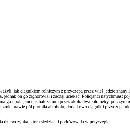
ważyli, jak ciągnikiem rolniczym z przyczepą przez wieś jedzie znany
 jednak on go zignorował i zaczął uciekać. Policjanci natychmiast po
nia go i policjanci jechali za nim przez około dwa kilometry, po czy
nizmie prawie pól promila alkoholu, dodatkowo ciągnik i przyczepa ni
.
ia dziewczynka, która siedziała i podróżowała w przyczepie.