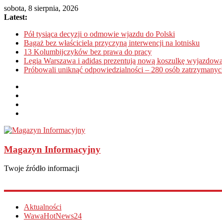
sobota, 8 sierpnia, 2026
Latest:
Pół tysiąca decyzji o odmowie wjazdu do Polski
Bagaż bez właściciela przyczyną interwencji na lotnisku
13 Kolumbijczyków bez prawa do pracy
Legia Warszawa i adidas prezentują nową koszulkę wyjazdową
Próbowali uniknąć odpowiedzialności – 280 osób zatrzymanyc
Magazyn Informacyjny
Twoje źródło informacji
Aktualności
WawaHotNews24