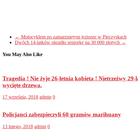
←
Motocyklem po zamarzniętym jeziorze w Pieczyskach
Dwóch 14-latków okradło seniorkę na 30 000 złotych
→
You May Also Like
Tragedia ! Nie żyje 26-letnia kobieta ! Nietrzeźwy 2
wycięte drzewa.
17 września, 2018
admin
0
Policjanci zabezpieczyli 60 gramów marihuany
13 lutego, 2018
admin
0