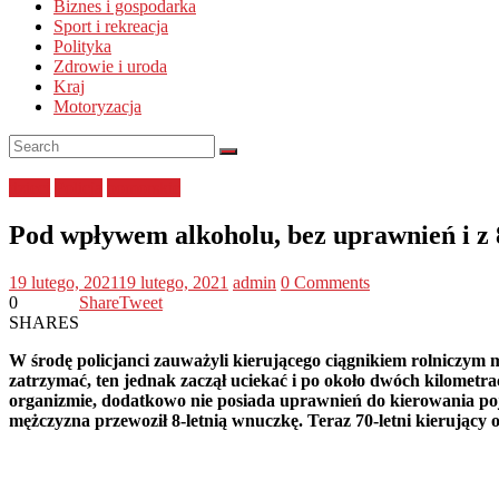
Biznes i gospodarka
Sport i rekreacja
Polityka
Zdrowie i uroda
Kraj
Motoryzacja
dzieci
Policja
pomorskie
Pod wpływem alkoholu, bez uprawnień i z 
19 lutego, 2021
19 lutego, 2021
admin
0 Comments
0
Share
Tweet
SHARES
W środę policjanci zauważyli kierującego ciągnikiem rolniczym
zatrzymać, ten jednak zaczął uciekać i po około dwóch kilometrac
organizmie, dodatkowo nie posiada uprawnień do kierowania poj
mężczyzna przewoził 8-letnią wnuczkę. Teraz 70-letni kierujący o