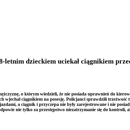
8-letnim dzieckiem uciekał ciągnikiem prze
 mężczyznę, o którym wiedzieli, że nie posiada uprawnień do kie
h wjechał ciągnikiem na posesję. Policjanci sprawdzili trzeźwość t
azdami, a ciągnik i przyczepa nie były zarejestrowane i nie pos
dpowie nie tylko za przestępstwo niezatrzymanie się do kontroli, a