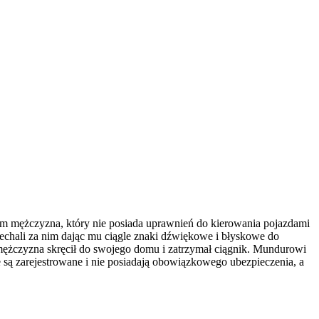
 im mężczyzna, który nie posiada uprawnień do kierowania pojazdami
jechali za nim dając mu ciągle znaki dźwiękowe i błyskowe do
m mężczyzna skręcił do swojego domu i zatrzymał ciągnik. Mundurowi
e są zarejestrowane i nie posiadają obowiązkowego ubezpieczenia, a