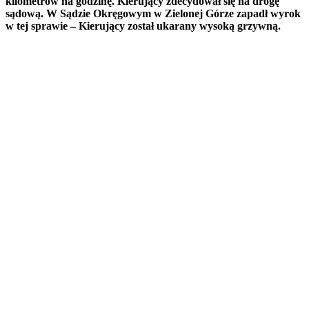
kilometrów na godzinę. Kierujący zdecydował się na drogę
sądową. W Sądzie Okręgowym w Zielonej Górze zapadł wyrok
w tej sprawie – Kierujący został ukarany wysoką grzywną.