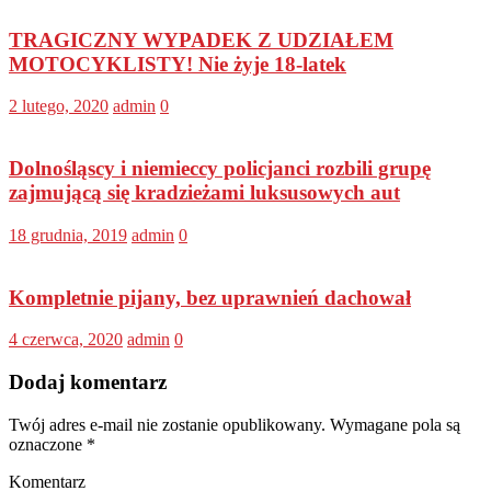
TRAGICZNY WYPADEK Z UDZIAŁEM
MOTOCYKLISTY! Nie żyje 18-latek
2 lutego, 2020
admin
0
Dolnośląscy i niemieccy policjanci rozbili grupę
zajmującą się kradzieżami luksusowych aut
18 grudnia, 2019
admin
0
Kompletnie pijany, bez uprawnień dachował
4 czerwca, 2020
admin
0
Dodaj komentarz
Twój adres e-mail nie zostanie opublikowany.
Wymagane pola są
oznaczone
*
Komentarz