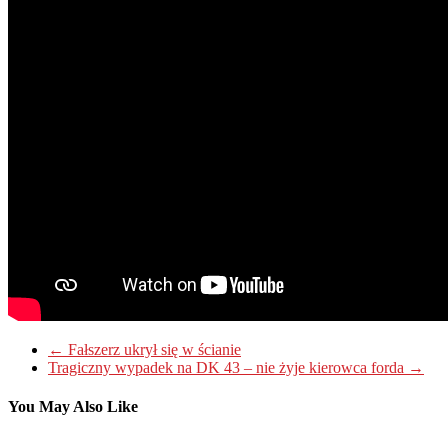
←
Fałszerz ukrył się w ścianie
Tragiczny wypadek na DK 43 – nie żyje kierowca forda
→
You May Also Like