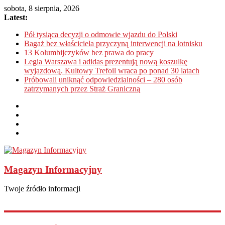
sobota, 8 sierpnia, 2026
Latest:
Pół tysiąca decyzji o odmowie wjazdu do Polski
Bagaż bez właściciela przyczyną interwencji na lotnisku
13 Kolumbijczyków bez prawa do pracy
Legia Warszawa i adidas prezentują nową koszulkę
wyjazdową. Kultowy Trefoil wraca po ponad 30 latach
Próbowali uniknąć odpowiedzialności – 280 osób
zatrzymanych przez Straż Graniczną
Magazyn Informacyjny
Twoje źródło informacji