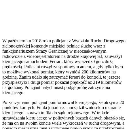
W październiku 2018 roku policjant z Wydziału Ruchu Drogowego
zielonogórskiej komendy miejskiej pełniąc służbę wraz z
funkcjonariuszem Straży Granicznej w nieoznakowanym
radiowozie z videorejestratorem na drodze krajowej S3, zauważył
kierującego samochodem Ferrari, który wyprzedził go z dużą
prędkością. Policjant ruszył za sportowym autem, a gdy tylko było
to możliwe wykonał pomiar, który wyniósł 200 kilometrów na
godzinę. Zanim udało się zatrzymać ferrari do kontroli, te jeszcze
przyspieszyło i drugi pomiar pokazał prędkość aż 219 kilometrów
na godzinę. Policjant natychmiast podjął próbę zatrzymania
kierującego.
Po zatrzymaniu policjant poinformował kierującego, że otrzyma 20
punktów karnych. Funkcjonariusz sporządził wniosek o ukaranie
kierującego i sprawa trafiła do sądu rejonowego. W trakcie
sprawdzania kierującego w policyjnych bazach danych okazało się,
że ma on na swoim koncie wiele wykroczeń w ruchu drogowym, a
ponadto mężczyzna miał zatrzymane prawo jazdy za przekroczenie