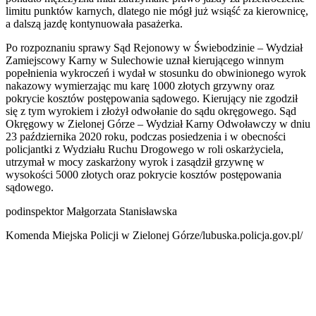
limitu punktów karnych, dlatego nie mógł już wsiąść za kierownicę,
a dalszą jazdę kontynuowała pasażerka.
Po rozpoznaniu sprawy Sąd Rejonowy w Świebodzinie – Wydział
Zamiejscowy Karny w Sulechowie uznał kierującego winnym
popełnienia wykroczeń i wydał w stosunku do obwinionego wyrok
nakazowy wymierzając mu karę 1000 złotych grzywny oraz
pokrycie kosztów postępowania sądowego. Kierujący nie zgodził
się z tym wyrokiem i złożył odwołanie do sądu okręgowego. Sąd
Okręgowy w Zielonej Górze – Wydział Karny Odwoławczy w dniu
23 października 2020 roku, podczas posiedzenia i w obecności
policjantki z Wydziału Ruchu Drogowego w roli oskarżyciela,
utrzymał w mocy zaskarżony wyrok i zasądził grzywnę w
wysokości 5000 złotych oraz pokrycie kosztów postępowania
sądowego.
podinspektor Małgorzata Stanisławska
Komenda Miejska Policji w Zielonej Górze/lubuska.policja.gov.pl/