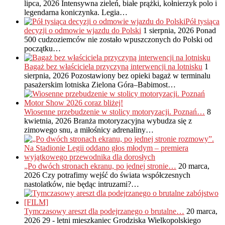
lipca, 2026
Intensywna zieleń, białe prążki, kołnierzyk polo i
legendarna koniczynka. Legia…
Pół tysiąca
decyzji o odmowie wjazdu do Polski
1 sierpnia, 2026
Ponad
500 cudzoziemców nie zostało wpuszczonych do Polski od
początku…
Bagaż bez właściciela przyczyną interwencji na lotnisku
1
sierpnia, 2026
Pozostawiony bez opieki bagaż w terminalu
pasażerskim lotniska Zielona Góra–Babimost…
Wiosenne przebudzenie w stolicy motoryzacji. Poznań…
8
kwietnia, 2026
Branża motoryzacyjna wybudza się z
zimowego snu, a miłośnicy adrenaliny…
„Po dwóch stronach ekranu, po jednej stronie…
20 marca,
2026
Czy potrafimy wejść do świata współczesnych
nastolatków, nie będąc intruzami?…
Tymczasowy areszt dla podejrzanego o brutalne…
20 marca,
2026
29 - letni mieszkaniec Grodziska Wielkopolskiego