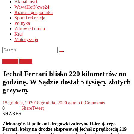
Aktualności
WawaHotNews24
Biznes i gospodarka
Sport i rekreacja
Polityka
Zdrowie i uroda
Kraj
Motoryzacja
lubuskie
Policja
Jechał Ferrari blisko 220 kilometrów na
godzinę. W Sądzie dostał 5 tysięcy złotych
grzywny
18 grudnia, 2020
18 grudnia, 2020
admin
0 Comments
0
Share
Tweet
SHARES
Zielonogórski policjant drogówki zatrzymał kierującego
Ferrari, który na drodze ekspresowej jechał z prędkością 219