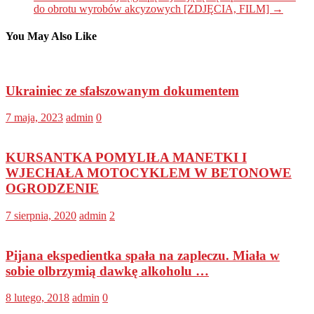
do obrotu wyrobów akcyzowych [ZDJĘCIA, FILM]
→
You May Also Like
Ukrainiec ze sfałszowanym dokumentem
7 maja, 2023
admin
0
KURSANTKA POMYLIŁA MANETKI I
WJECHAŁA MOTOCYKLEM W BETONOWE
OGRODZENIE
7 sierpnia, 2020
admin
2
Pijana ekspedientka spała na zapleczu. Miała w
sobie olbrzymią dawkę alkoholu …
8 lutego, 2018
admin
0