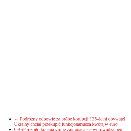
←
Podróżny odpowie za próbę korupcji ! 35–letni obywatel
Ukrainy chciał przekupić funkcjonariusza kwotą w euro
CBŚP rozbiło kolejną grupę zajmującą się wprowadzaniem