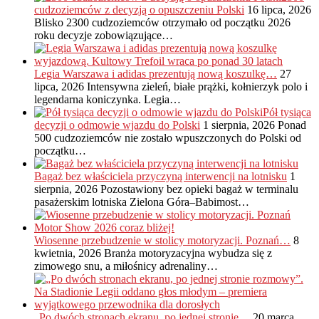
cudzoziemców z decyzją o opuszczeniu Polski
16 lipca, 2026
Blisko 2300 cudzoziemców otrzymało od początku 2026
roku decyzje zobowiązujące…
Legia Warszawa i adidas prezentują nową koszulkę…
27
lipca, 2026
Intensywna zieleń, białe prążki, kołnierzyk polo i
legendarna koniczynka. Legia…
Pół tysiąca
decyzji o odmowie wjazdu do Polski
1 sierpnia, 2026
Ponad
500 cudzoziemców nie zostało wpuszczonych do Polski od
początku…
Bagaż bez właściciela przyczyną interwencji na lotnisku
1
sierpnia, 2026
Pozostawiony bez opieki bagaż w terminalu
pasażerskim lotniska Zielona Góra–Babimost…
Wiosenne przebudzenie w stolicy motoryzacji. Poznań…
8
kwietnia, 2026
Branża motoryzacyjna wybudza się z
zimowego snu, a miłośnicy adrenaliny…
„Po dwóch stronach ekranu, po jednej stronie…
20 marca,