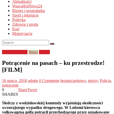
Aktualności
WawaHotNews24
Biznes i gospodarka
Sport i rekreacja
Polityka
Zdrowie i uroda
Kraj
Motoryzacja
bezpieczeństwo
News
Policja
Potrącenie na pasach – ku przestrodze!
[FILM]
16 marca, 2018
admin
0 Comments
bezpieczeństwo
,
pieszy
,
Policja
,
potrącenie
0
Share
Tweet
SHARES
Śledczy z wodzisławskiej komendy wyjaśniają okoliczności
wczorajszego wypadku drogowego. W Lubomi kierowca
volkswagena golfa potrącił przechodzącego przez oznakowane