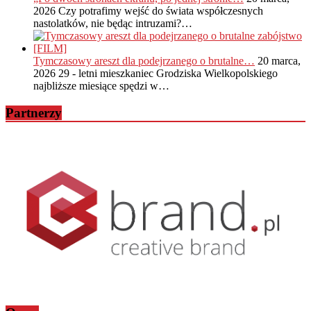
2026
Czy potrafimy wejść do świata współczesnych
nastolatków, nie będąc intruzami?…
Tymczasowy areszt dla podejrzanego o brutalne…
20 marca,
2026
29 - letni mieszkaniec Grodziska Wielkopolskiego
najbliższe miesiące spędzi w…
Partnerzy