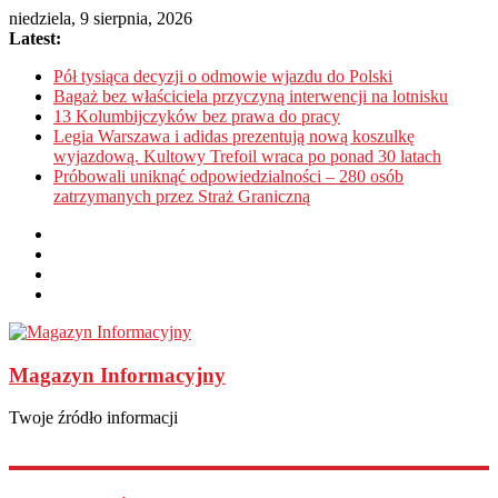
niedziela, 9 sierpnia, 2026
Latest:
Pół tysiąca decyzji o odmowie wjazdu do Polski
Bagaż bez właściciela przyczyną interwencji na lotnisku
13 Kolumbijczyków bez prawa do pracy
Legia Warszawa i adidas prezentują nową koszulkę
wyjazdową. Kultowy Trefoil wraca po ponad 30 latach
Próbowali uniknąć odpowiedzialności – 280 osób
zatrzymanych przez Straż Graniczną
Magazyn Informacyjny
Twoje źródło informacji