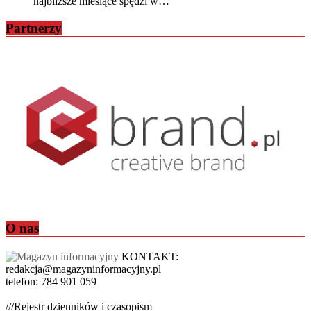
najbliższe miesiące spędzi w…
Partnerzy
O nas
KONTAKT:
redakcja@magazyninformacyjny.pl
telefon: 784 901 059
///Rejestr dzienników i czasopism