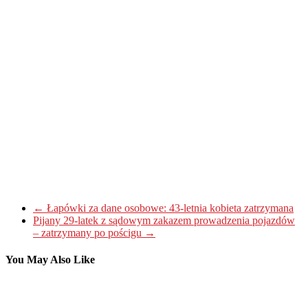
←
Łapówki za dane osobowe: 43-letnia kobieta zatrzymana
Pijany 29-latek z sądowym zakazem prowadzenia pojazdów
– zatrzymany po pościgu
→
You May Also Like