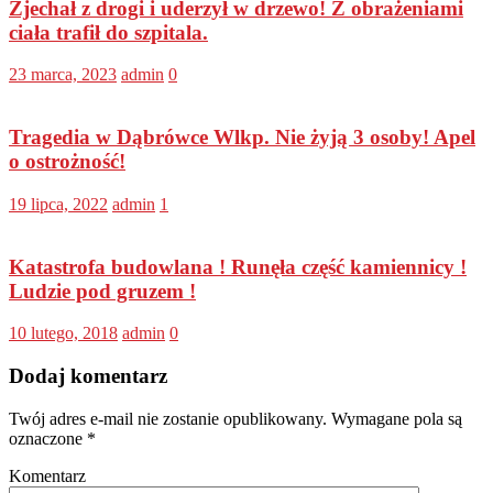
Zjechał z drogi i uderzył w drzewo! Z obrażeniami
ciała trafił do szpitala.
23 marca, 2023
admin
0
Tragedia w Dąbrówce Wlkp. Nie żyją 3 osoby! Apel
o ostrożność!
19 lipca, 2022
admin
1
Katastrofa budowlana ! Runęła część kamiennicy !
Ludzie pod gruzem !
10 lutego, 2018
admin
0
Dodaj komentarz
Twój adres e-mail nie zostanie opublikowany.
Wymagane pola są
oznaczone
*
Komentarz