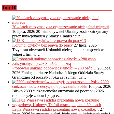
Top 10
20 – latek zatrzymany za organizowanie nielegalnej migracji
16 lipca, 2026
20-letni obywatel Ukrainy został zatrzymany
przez funkcjonariuszy Straży Granicznej z…
13
Kolumbijczyków bez prawa do pracy
27 lipca, 2026
Trzynastu obywateli Kolumbii nielegalnie pracujących w
jednej z firm w…
Próbowali uniknąć odpowiedzialności – 280 osób…
20 lipca,
2026
Funkcjonariusze Nadodrzańskiego Oddziału Straży
Granicznej od początku roku zatrzymali już…
2300
cudzoziemców z decyzją o opuszczeniu Polski
16 lipca, 2026
Blisko 2300 cudzoziemców otrzymało od początku 2026
roku decyzje zobowiązujące…
Legia Warszawa i adidas prezentują nową koszulkę…
27
lipca, 2026
Intensywna zieleń, białe prążki, kołnierzyk polo i