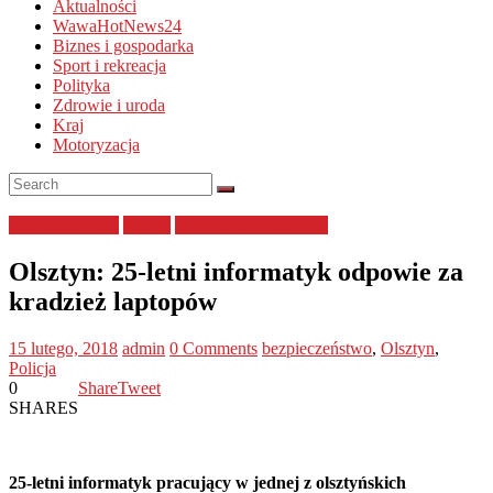
Aktualności
WawaHotNews24
Biznes i gospodarka
Sport i rekreacja
Polityka
Zdrowie i uroda
Kraj
Motoryzacja
bezpieczeństwo
Policja
warmińsko-mazurskie
Olsztyn: 25-letni informatyk odpowie za
kradzież laptopów
15 lutego, 2018
admin
0 Comments
bezpieczeństwo
,
Olsztyn
,
Policja
0
Share
Tweet
SHARES
25-letni informatyk pracujący w jednej z olsztyńskich