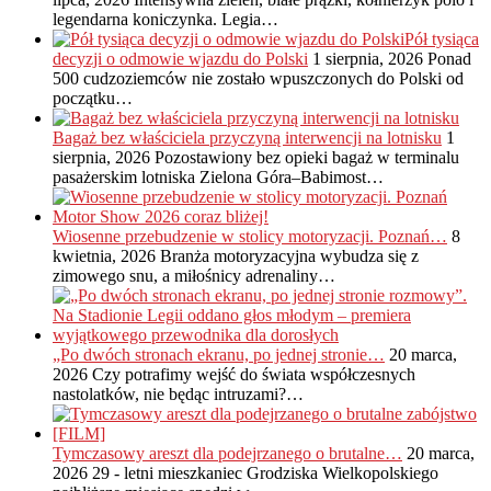
legendarna koniczynka. Legia…
Pół tysiąca
decyzji o odmowie wjazdu do Polski
1 sierpnia, 2026
Ponad
500 cudzoziemców nie zostało wpuszczonych do Polski od
początku…
Bagaż bez właściciela przyczyną interwencji na lotnisku
1
sierpnia, 2026
Pozostawiony bez opieki bagaż w terminalu
pasażerskim lotniska Zielona Góra–Babimost…
Wiosenne przebudzenie w stolicy motoryzacji. Poznań…
8
kwietnia, 2026
Branża motoryzacyjna wybudza się z
zimowego snu, a miłośnicy adrenaliny…
„Po dwóch stronach ekranu, po jednej stronie…
20 marca,
2026
Czy potrafimy wejść do świata współczesnych
nastolatków, nie będąc intruzami?…
Tymczasowy areszt dla podejrzanego o brutalne…
20 marca,
2026
29 - letni mieszkaniec Grodziska Wielkopolskiego