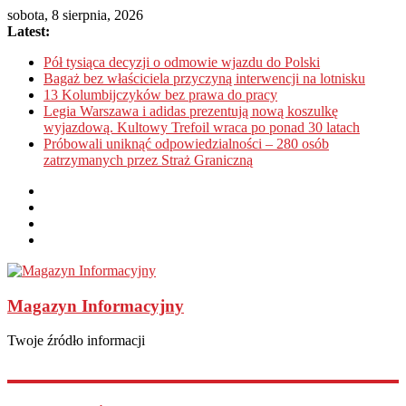
sobota, 8 sierpnia, 2026
Latest:
Pół tysiąca decyzji o odmowie wjazdu do Polski
Bagaż bez właściciela przyczyną interwencji na lotnisku
13 Kolumbijczyków bez prawa do pracy
Legia Warszawa i adidas prezentują nową koszulkę
wyjazdową. Kultowy Trefoil wraca po ponad 30 latach
Próbowali uniknąć odpowiedzialności – 280 osób
zatrzymanych przez Straż Graniczną
Magazyn Informacyjny
Twoje źródło informacji