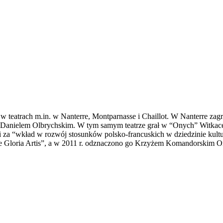
w teatrach m.in. w Nanterre, Montparnasse i Chaillot. W Nanterre zag
 Danielem Olbrychskim. W tym samym teatrze grał w “Onych” Witkace
a “wkład w rozwój stosunków polsko-francuskich w dziedzinie kultury”
Gloria Artis”, a w 2011 r. odznaczono go Krzyżem Komandorskim Ord