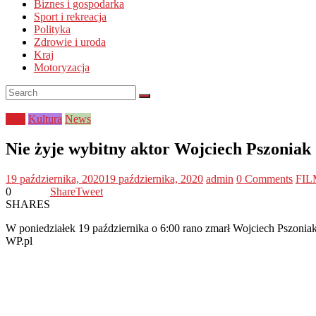
Biznes i gospodarka
Sport i rekreacja
Polityka
Zdrowie i uroda
Kraj
Motoryzacja
Kraj
Kultura
News
Nie żyje wybitny aktor Wojciech Pszoniak
19 października, 2020
19 października, 2020
admin
0 Comments
FIL
0
Share
Tweet
SHARES
W poniedziałek 19 października o 6:00 rano zmarł Wojciech Pszoniak.
WP.pl