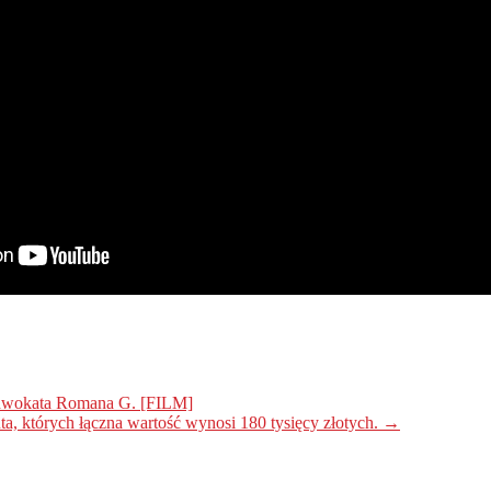
adwokata Romana G. [FILM]
ta, których łączna wartość wynosi 180 tysięcy złotych.
→