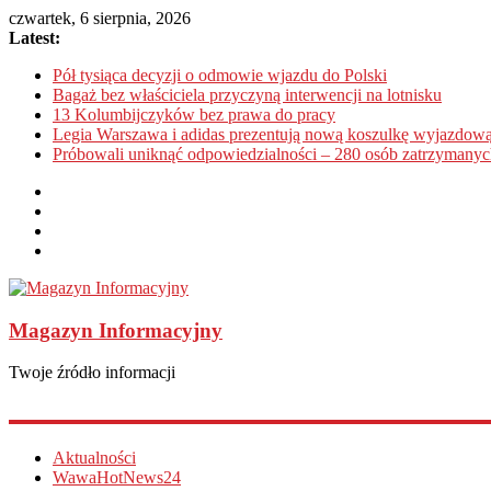
czwartek, 6 sierpnia, 2026
Latest:
Pół tysiąca decyzji o odmowie wjazdu do Polski
Bagaż bez właściciela przyczyną interwencji na lotnisku
13 Kolumbijczyków bez prawa do pracy
Legia Warszawa i adidas prezentują nową koszulkę wyjazdową
Próbowali uniknąć odpowiedzialności – 280 osób zatrzymanyc
Magazyn Informacyjny
Twoje źródło informacji
Aktualności
WawaHotNews24