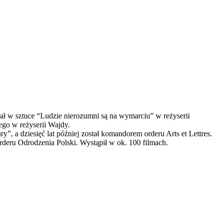
rał w sztuce “Ludzie nierozumni są na wymarciu” w reżyserii
go w reżyserii Wajdy.
, a dziesięć lat później został komandorem orderu Arts et Lettres.
eru Odrodzenia Polski. Wystąpił w ok. 100 filmach.