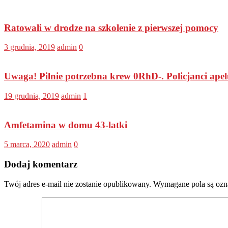
Ratowali w drodze na szkolenie z pierwszej pomocy
3 grudnia, 2019
admin
0
Uwaga! Pilnie potrzebna krew 0RhD-. Policjanci apeluj
19 grudnia, 2019
admin
1
Amfetamina w domu 43-latki
5 marca, 2020
admin
0
Dodaj komentarz
Twój adres e-mail nie zostanie opublikowany.
Wymagane pola są oz