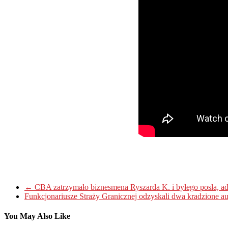
←
CBA zatrzymało biznesmena Ryszarda K. i byłego posła, 
Funkcjonariusze Straży Granicznej odzyskali dwa kradzione au
You May Also Like