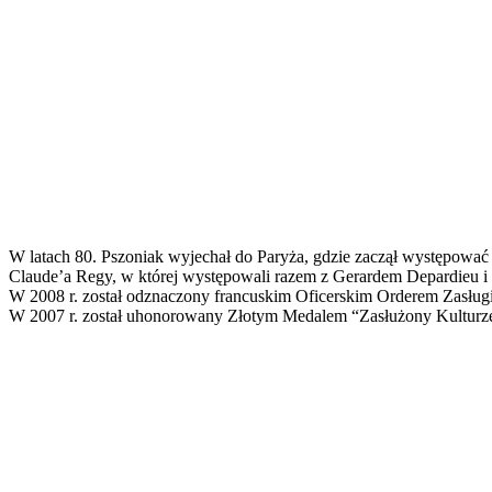
W latach 80. Pszoniak wyjechał do Paryża, gdzie zaczął występować 
Claude’a Regy, w której występowali razem z Gerardem Depardieu i
W 2008 r. został odznaczony francuskim Oficerskim Orderem Zasługi z
W 2007 r. został uhonorowany Złotym Medalem “Zasłużony Kulturze 