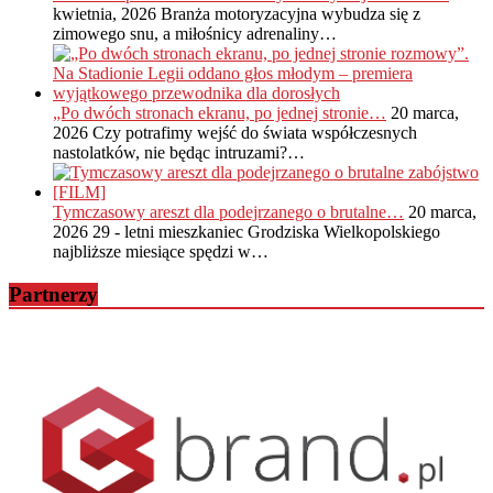
kwietnia, 2026
Branża motoryzacyjna wybudza się z
zimowego snu, a miłośnicy adrenaliny…
„Po dwóch stronach ekranu, po jednej stronie…
20 marca,
2026
Czy potrafimy wejść do świata współczesnych
nastolatków, nie będąc intruzami?…
Tymczasowy areszt dla podejrzanego o brutalne…
20 marca,
2026
29 - letni mieszkaniec Grodziska Wielkopolskiego
najbliższe miesiące spędzi w…
Partnerzy