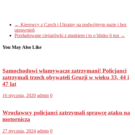
←
Kierowcy z Czech i Ukrainy na podwójnym gazie i bez
uprawnień
Przeładowane ciężarówki z piaskiem i to o blisko 6 ton
→
You May Also Like
Samochodowi włamywacze zatrzymani! Policjanci
zatrzymali trzech obywateli Gruzji w wieku 33, 44 i
47 lat
16 stycznia, 2020
admin
0
Wrocławscy policjanci zatrzymali sprawcę ataku na
motorniczą
27 stycznia, 2024
admin
0