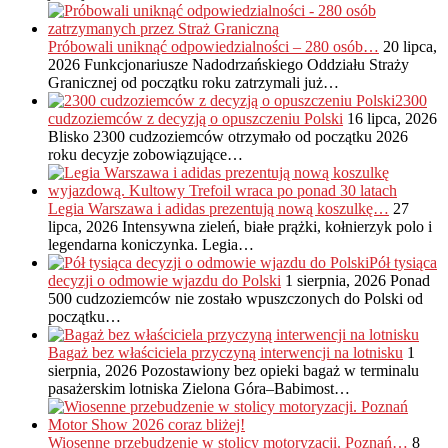
Próbowali uniknąć odpowiedzialności – 280 osób…
20 lipca,
2026
Funkcjonariusze Nadodrzańskiego Oddziału Straży
Granicznej od początku roku zatrzymali już…
2300
cudzoziemców z decyzją o opuszczeniu Polski
16 lipca, 2026
Blisko 2300 cudzoziemców otrzymało od początku 2026
roku decyzje zobowiązujące…
Legia Warszawa i adidas prezentują nową koszulkę…
27
lipca, 2026
Intensywna zieleń, białe prążki, kołnierzyk polo i
legendarna koniczynka. Legia…
Pół tysiąca
decyzji o odmowie wjazdu do Polski
1 sierpnia, 2026
Ponad
500 cudzoziemców nie zostało wpuszczonych do Polski od
początku…
Bagaż bez właściciela przyczyną interwencji na lotnisku
1
sierpnia, 2026
Pozostawiony bez opieki bagaż w terminalu
pasażerskim lotniska Zielona Góra–Babimost…
Wiosenne przebudzenie w stolicy motoryzacji. Poznań…
8