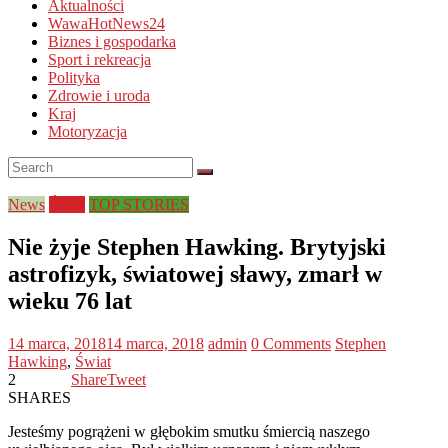
Aktualności
WawaHotNews24
Biznes i gospodarka
Sport i rekreacja
Polityka
Zdrowie i uroda
Kraj
Motoryzacja
News
Świat
TOP STORIES
Nie żyje Stephen Hawking. Brytyjski
astrofizyk, światowej sławy, zmarł w
wieku 76 lat
14 marca, 2018
14 marca, 2018
admin
0 Comments
Stephen
Hawking
,
Świat
2
Share
Tweet
SHARES
Jesteśmy pogrążeni w głębokim smutku śmiercią naszego