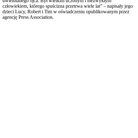
uwielbianego ojca. Był wielkim uczonym i niezwykłym
człowiekiem, którego spuścizna przetrwa wiele lat” – napisały jego
dzieci Lucy, Robert i Tim w oświadczeniu opublikowanym przez
agencję Press Association.