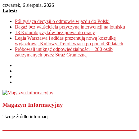
czwartek, 6 sierpnia, 2026
Latest:
Pół tysiąca decyzji o odmowie wjazdu do Polski
Bagaż bez właściciela przyczyną interwencji na lotnisku
13 Kolumbijczyków bez prawa do pracy
Legia Warszawa i adidas prezentują nową koszulkę
wyjazdową. Kultowy Trefoil wraca po ponad 30 latach
Próbowali uniknąć odpowiedzialności – 280 osób
zatrzymanych przez Straż Graniczną
Magazyn Informacyjny
Twoje źródło informacji