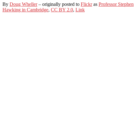
By
Doug Wheller
– originally posted to
Flickr
as
Professor Stephen
Hawking in Cambridge
,
CC BY 2.0
,
Link