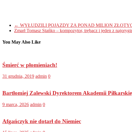
←
WYŁUDZILI POJAZDY ZA PONAD MILION ZŁOTYCH
Zmarł Tomasz Stańko – kompozytor, trębacz i jeden z najorygi
You May Also Like
Śmierć w płomieniach!
31 grudnia, 2019
admin
0
Bartłomiej Zalewski Dyrektorem Akademii Piłkarski
9 marca, 2026
admin
0
Afgańczyk nie dotarł do Niemiec