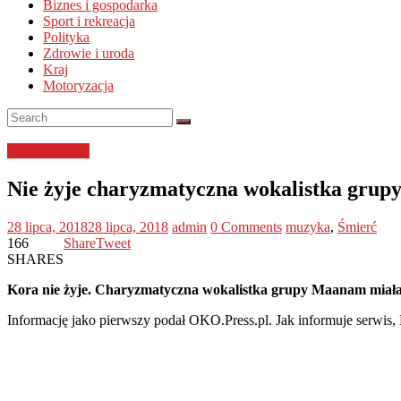
Biznes i gospodarka
Sport i rekreacja
Polityka
Zdrowie i uroda
Kraj
Motoryzacja
Uncategorized
Nie żyje charyzmatyczna wokalistka gru
28 lipca, 2018
28 lipca, 2018
admin
0 Comments
muzyka
,
Śmierć
166
Share
Tweet
SHARES
Kora nie żyje. Charyzmatyczna wokalistka grupy Maanam miała 67
Informację jako pierwszy podał OKO.Press.pl. Jak informuje serwis