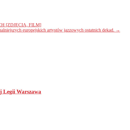
 [ZDJĘCIA, FILM]
nalniejszych europejskich artystów jazzowych ostatnich dekad.
→
ej Legii Warszawa