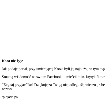
Kora nie żyje
Jak podaje portal, przy umierającej Korze byli jej najbliżsi, w tym
Smutną wiadomość na swoim Facebooku umieścił m.in. krytyk film
“Żegnaj przyjacółko! Dziękuję za Twoją niepodległość, wieczną rebel
napisał.
/plejada.pl/