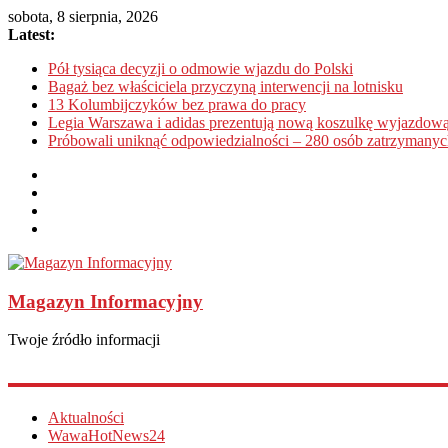
sobota, 8 sierpnia, 2026
Latest:
Pół tysiąca decyzji o odmowie wjazdu do Polski
Bagaż bez właściciela przyczyną interwencji na lotnisku
13 Kolumbijczyków bez prawa do pracy
Legia Warszawa i adidas prezentują nową koszulkę wyjazdową
Próbowali uniknąć odpowiedzialności – 280 osób zatrzymanyc
Magazyn Informacyjny
Twoje źródło informacji
Aktualności
WawaHotNews24