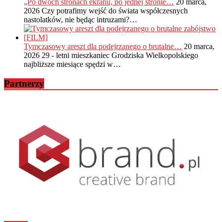
„Po dwóch stronach ekranu, po jednej stronie…
20 marca,
2026
Czy potrafimy wejść do świata współczesnych
nastolatków, nie będąc intruzami?…
Tymczasowy areszt dla podejrzanego o brutalne…
20 marca,
2026
29 - letni mieszkaniec Grodziska Wielkopolskiego
najbliższe miesiące spędzi w…
Partnerzy