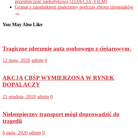
przestępczość narkotykową [ZDJĘCIA, FILM]
Granat z zapalnikiem znaleziony podczas zbioru ziemniaków
→
You May Also Like
Tragiczne zderzenie auta osobowego z ciężarowym.
12 maja, 2020
admin
0
AKCJA CBŚP WYMIERZONA W RYNEK
DOPALACZY
21 grudnia, 2018
admin
0
Niebezpieczny transport mógł doprowadzić do
tragedii
6 maja, 2020
admin
0