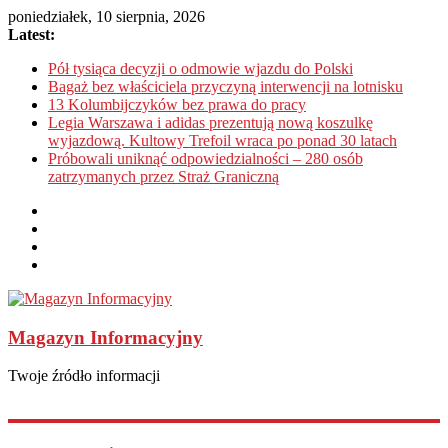
poniedziałek, 10 sierpnia, 2026
Latest:
Pół tysiąca decyzji o odmowie wjazdu do Polski
Bagaż bez właściciela przyczyną interwencji na lotnisku
13 Kolumbijczyków bez prawa do pracy
Legia Warszawa i adidas prezentują nową koszulkę
wyjazdową. Kultowy Trefoil wraca po ponad 30 latach
Próbowali uniknąć odpowiedzialności – 280 osób
zatrzymanych przez Straż Graniczną
Magazyn Informacyjny
Twoje źródło informacji