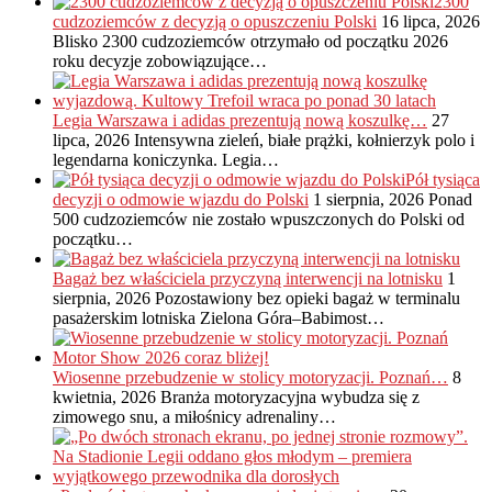
2300
cudzoziemców z decyzją o opuszczeniu Polski
16 lipca, 2026
Blisko 2300 cudzoziemców otrzymało od początku 2026
roku decyzje zobowiązujące…
Legia Warszawa i adidas prezentują nową koszulkę…
27
lipca, 2026
Intensywna zieleń, białe prążki, kołnierzyk polo i
legendarna koniczynka. Legia…
Pół tysiąca
decyzji o odmowie wjazdu do Polski
1 sierpnia, 2026
Ponad
500 cudzoziemców nie zostało wpuszczonych do Polski od
początku…
Bagaż bez właściciela przyczyną interwencji na lotnisku
1
sierpnia, 2026
Pozostawiony bez opieki bagaż w terminalu
pasażerskim lotniska Zielona Góra–Babimost…
Wiosenne przebudzenie w stolicy motoryzacji. Poznań…
8
kwietnia, 2026
Branża motoryzacyjna wybudza się z
zimowego snu, a miłośnicy adrenaliny…