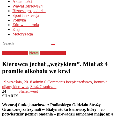
Aktualności
WawaHotNews24
Biznes i gospodarka
Sport i rekreacja
Polityka
Zdrowie i uroda
Kraj
Motoryzacja
bezpieczeństwo
News
Straż Graniczna
Kierowca jechał „wężykiem”. Miał aż 4
promile alkoholu we krwi
19 września, 2018
admin
0 Comments
bezpieczeństwo
,
kontrola
,
pijany kierowca
,
Straż Graniczna
24
Share
Tweet
SHARES
Wczoraj funkcjonariusze z Podlaskiego Oddziału Straży
Granicznej zatrzymali w Białymstoku kierowcę, który – co
potwierdziły później badania – prowadził samochód mając aż 4