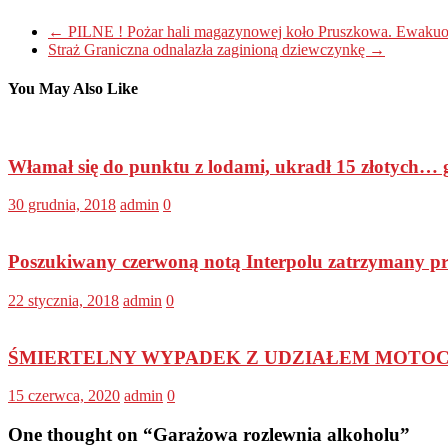
←
PILNE ! Pożar hali magazynowej koło Pruszkowa. Ewakuo
Straż Graniczna odnalazła zaginioną dziewczynkę
→
You May Also Like
Włamał się do punktu z lodami, ukradł 15 złotych… g
30 grudnia, 2018
admin
0
Poszukiwany czerwoną notą Interpolu zatrzymany pr
22 stycznia, 2018
admin
0
ŚMIERTELNY WYPADEK Z UDZIAŁEM MOTOCYK
15 czerwca, 2020
admin
0
One thought on “
Garażowa rozlewnia alkoholu
”