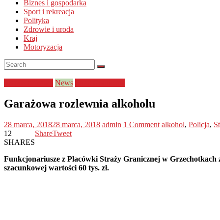
Biznes i gospodarka
Sport i rekreacja
Polityka
Zdrowie i uroda
Kraj
Motoryzacja
bezpieczeństwo
News
Straż Graniczna
Garażowa rozlewnia alkoholu
28 marca, 2018
28 marca, 2018
admin
1 Comment
alkohol
,
Policja
,
S
12
Share
Tweet
SHARES
Funkcjonariusze z Placówki Straży Granicznej w Grzechotkach zl
szacunkowej wartości 60 tys. zł.