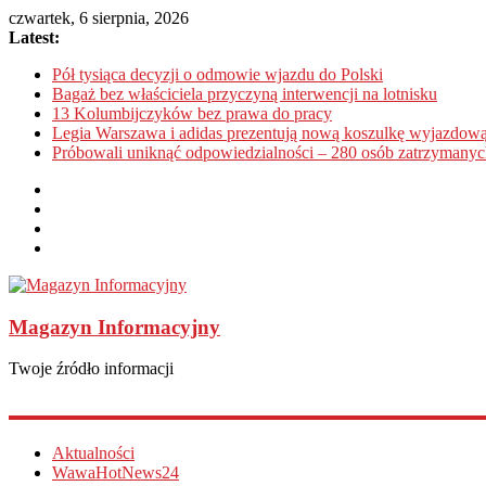
czwartek, 6 sierpnia, 2026
Latest:
Pół tysiąca decyzji o odmowie wjazdu do Polski
Bagaż bez właściciela przyczyną interwencji na lotnisku
13 Kolumbijczyków bez prawa do pracy
Legia Warszawa i adidas prezentują nową koszulkę wyjazdową
Próbowali uniknąć odpowiedzialności – 280 osób zatrzymanyc
Magazyn Informacyjny
Twoje źródło informacji
Aktualności
WawaHotNews24