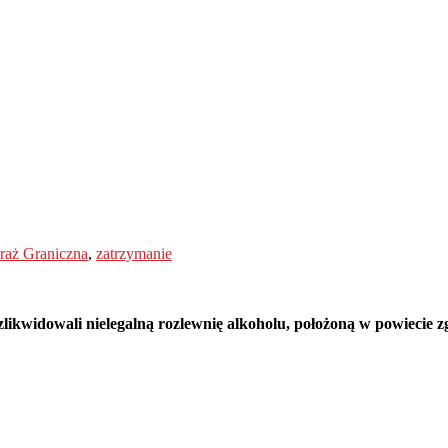
traż Graniczna
,
zatrzymanie
ikwidowali nielegalną rozlewnię alkoholu, położoną w powiecie zg