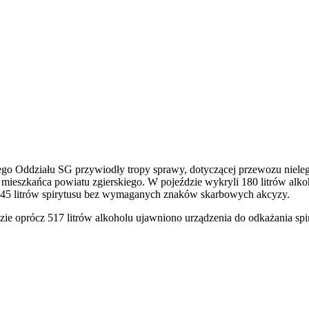
 Oddziału SG przywiodły tropy sprawy, dotyczącej przewozu nielegal
mieszkańca powiatu zgierskiego. W pojeździe wykryli 180 litrów alk
li 45 litrów spirytusu bez wymaganych znaków skarbowych akcyzy.
ie oprócz 517 litrów alkoholu ujawniono urządzenia do odkażania spi