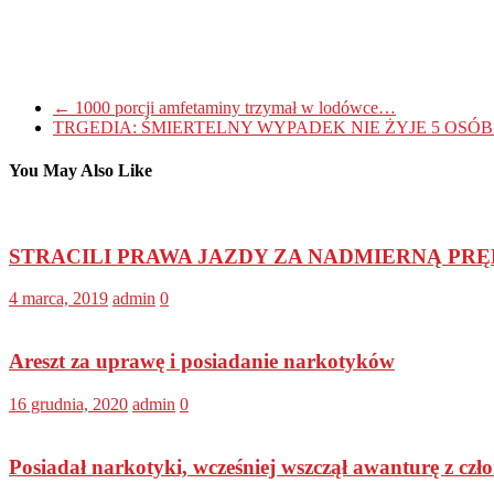
←
1000 porcji amfetaminy trzymał w lodówce…
TRGEDIA: ŚMIERTELNY WYPADEK NIE ŻYJE 5 OSÓB 
You May Also Like
STRACILI PRAWA JAZDY ZA NADMIERNĄ PR
4 marca, 2019
admin
0
Areszt za uprawę i posiadanie narkotyków
16 grudnia, 2020
admin
0
Posiadał narkotyki, wcześniej wszczął awanturę z czł