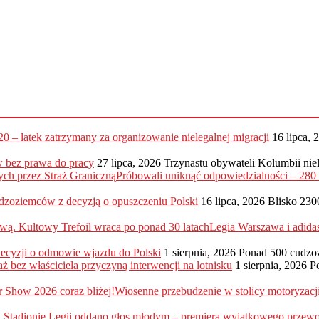
20 – latek zatrzymany za organizowanie nielegalnej migracji
16 lipca, 
 bez prawa do pracy
27 lipca, 2026
Trzynastu obywateli Kolumbii nie
Próbowali uniknąć odpowiedzialności – 28
dzoziemców z decyzją o opuszczeniu Polski
16 lipca, 2026
Blisko 230
Legia Warszawa i adida
 decyzji o odmowie wjazdu do Polski
1 sierpnia, 2026
Ponad 500 cudzo
ż bez właściciela przyczyną interwencji na lotnisku
1 sierpnia, 2026
P
Wiosenne przebudzenie w stolicy motoryzac