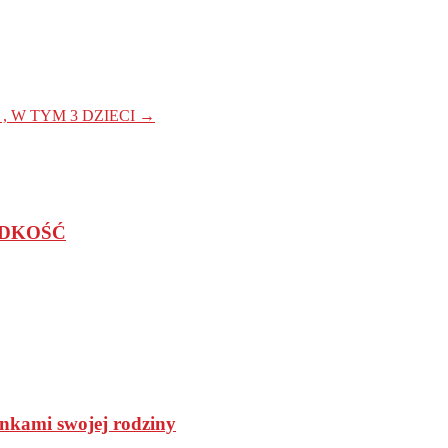
, W TYM 3 DZIECI
→
ĘDKOŚĆ
onkami swojej rodziny