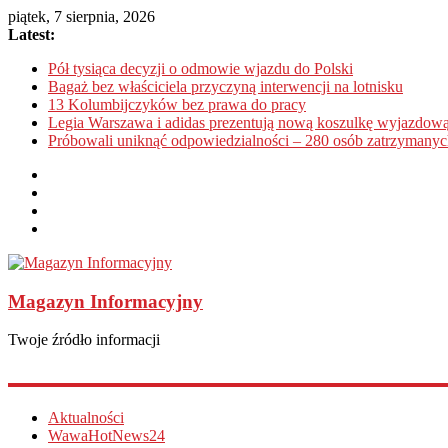
piątek, 7 sierpnia, 2026
Latest:
Pół tysiąca decyzji o odmowie wjazdu do Polski
Bagaż bez właściciela przyczyną interwencji na lotnisku
13 Kolumbijczyków bez prawa do pracy
Legia Warszawa i adidas prezentują nową koszulkę wyjazdową
Próbowali uniknąć odpowiedzialności – 280 osób zatrzymanyc
Magazyn Informacyjny
Twoje źródło informacji
Aktualności
WawaHotNews24