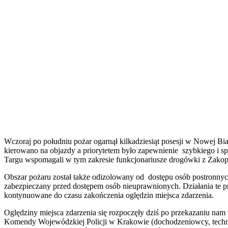
Wczoraj po południu pożar ogarnął kilkadziesiąt posesji w Nowej Bi
kierowano na objazdy a priorytetem było zapewnienie szybkiego i 
Targu wspomagali w tym zakresie funkcjonariusze drogówki z Zakop
Obszar pożaru został także odizolowany od dostępu osób postronnych
zabezpieczany przed dostępem osób nieuprawnionych. Działania te pr
kontynuowane do czasu zakończenia oględzin miejsca zdarzenia.
Oględziny miejsca zdarzenia się rozpoczęły dziś po przekazaniu na
Komendy Wojewódzkiej Policji w Krakowie (dochodzeniowcy, techni