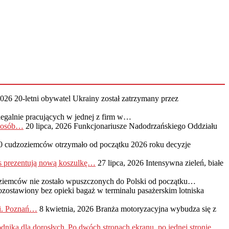
2026
20-letni obywatel Ukrainy został zatrzymany przez
legalnie pracujących w jednej z firm w…
0 osób…
20 lipca, 2026
Funkcjonariusze Nadodrzańskiego Oddziału
0 cudzoziemców otrzymało od początku 2026 roku decyzje
s prezentują nową koszulkę…
27 lipca, 2026
Intensywna zieleń, białe
ziemców nie zostało wpuszczonych do Polski od początku…
ozostawiony bez opieki bagaż w terminalu pasażerskim lotniska
ji. Poznań…
8 kwietnia, 2026
Branża motoryzacyjna wybudza się z
„Po dwóch stronach ekranu, po jednej stronie…