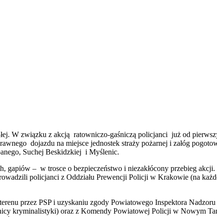
ałej. W związku z akcją ratowniczo-gaśniczą policjanci już od pierw
sprawnego dojazdu na miejsce jednostek straży pożarnej i załóg po
anego, Suchej Beskidzkiej i Myślenic.
, gapiów – w trosce o bezpieczeństwo i niezakłócony przebieg akcji. P
owadzili policjanci z Oddziału Prewencji Policji w Krakowie (na każd
m terenu przez PSP i uzyskaniu zgody Powiatowego Inspektora Nadzoru 
cy kryminalistyki) oraz z Komendy Powiatowej Policji w Nowym Targ