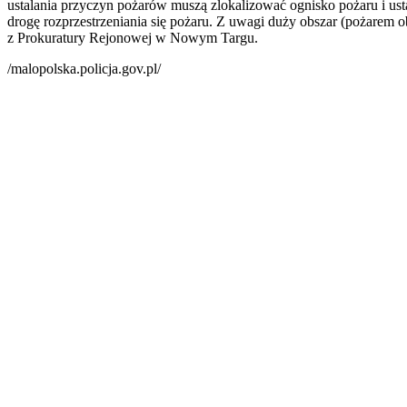
ustalania przyczyn pożarów muszą zlokalizować ognisko pożaru i ust
drogę rozprzestrzeniania się pożaru. Z uwagi duży obszar (pożarem
z Prokuratury Rejonowej w Nowym Targu.
/malopolska.policja.gov.pl/