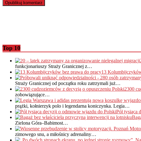
Top 10
funkcjonariuszy Straży Granicznej z…
13 Kolumbijczyków
Straży Granicznej od początku roku zatrzymali już…
2300 cu
zobowiązujące…
prążki, kołnierzyk polo i legendarna koniczynka. Legia…
Pół tysiąca
Baga
Zielona Góra–Babimost…
zimowego snu, a miłośnicy adrenaliny…