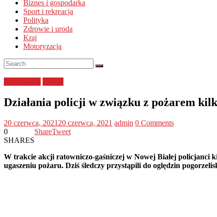
Biznes i gospodarka
Sport i rekreacja
Polityka
Zdrowie i uroda
Kraj
Motoryzacja
małopolskie
Policja
Działania policji w związku z pożarem kil
20 czerwca, 2021
20 czerwca, 2021
admin
0 Comments
0
Share
Tweet
SHARES
W trakcie akcji ratowniczo-gaśniczej w Nowej Białej policjanci
ugaszeniu pożaru. Dziś śledczy przystąpili do oględzin pogorzelis